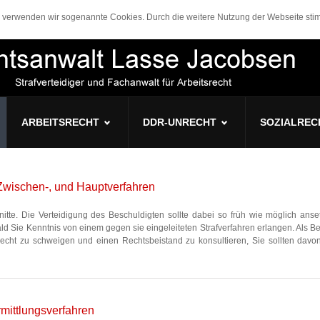
n, verwenden wir sogenannte Cookies. Durch die weitere Nutzung der Webseite s
ARBEITSRECHT
DDR-UNRECHT
SOZIALREC
 Zwischen-, und Hauptverfahren
hnitte. Die Verteidigung des Beschuldigten sollte dabei so früh wie möglich anset
d Sie Kenntnis von einem gegen sie eingeleiteten Strafverfahren erlangen. Als Be
echt zu schweigen und einen Rechtsbeistand zu konsultieren, Sie sollten dav
rmittlungsverfahren