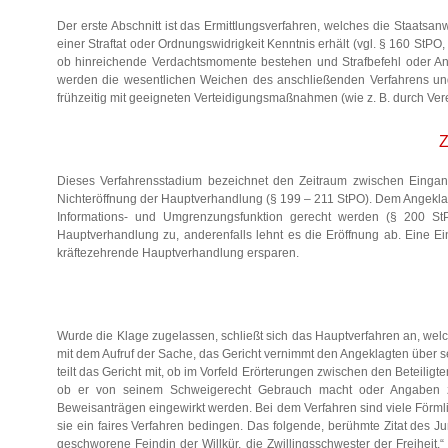
Der erste Abschnitt ist das Ermittlungsverfahren, welches die Staatsa
einer Straftat oder Ordnungswidrigkeit Kenntnis erhält (vgl. § 160 StP
ob hinreichende Verdachtsmomente bestehen und Strafbefehl oder Ank
werden die wesentlichen Weichen des anschließenden Verfahrens und 
frühzeitig mit geeigneten Verteidigungsmaßnahmen (wie z. B. durch Ver
Z
Dieses Verfahrensstadium bezeichnet den Zeitraum zwischen Eingang
Nichteröffnung der Hauptverhandlung (§ 199 – 211 StPO). Dem Angeklagt
Informations- und Umgrenzungsfunktion gerecht werden (§ 200 StP
Hauptverhandlung zu, anderenfalls lehnt es die Eröffnung ab. Eine 
kräftezehrende Hauptverhandlung ersparen.
Wurde die Klage zugelassen, schließt sich das Hauptverfahren an, we
mit dem Aufruf der Sache, das Gericht vernimmt den Angeklagten über s
teilt das Gericht mit, ob im Vorfeld Erörterungen zwischen den Beteili
ob er von seinem Schweigerecht Gebrauch macht oder Angaben z
Beweisanträgen eingewirkt werden. Bei dem Verfahren sind viele Förml
sie ein faires Verfahren bedingen. Das folgende, berühmte Zitat des Ju
geschworene Feindin der Willkür, die Zwillingsschwester der Freihei