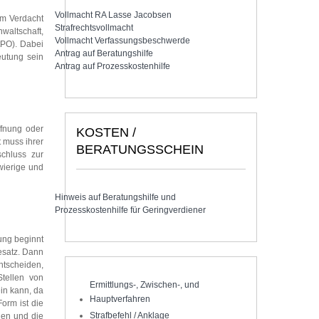
Vollmacht RA Lasse Jacobsen
em Verdacht
Strafrechtsvollmacht
nwaltschaft,
Vollmacht Verfassungsbeschwerde
tPO). Dabei
Antrag auf Beratungshilfe
eutung sein
Antrag auf Prozesskostenhilfe
ffnung oder
KOSTEN /
 muss ihrer
BERATUNGSSCHEIN
chluss zur
wierige und
Hinweis auf Beratungshilfe und
Prozesskostenhilfe für Geringverdiener
ung beginnt
esatz. Dann
ntscheiden,
tellen von
Ermittlungs-, Zwischen-, und
in kann, da
Hauptverfahren
orm ist die
Strafbefehl / Anklage
gen und die