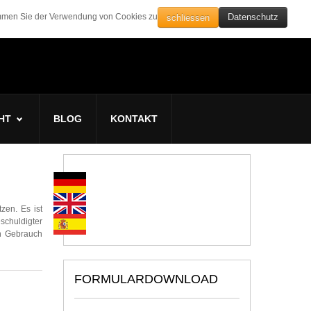
schliessen
timmen Sie der Verwendung von Cookies zu
Datenschutz
HT
BLOG
KONTAKT
zen. Es ist
schuldigter
on Gebrauch
FORMULARDOWNLOAD