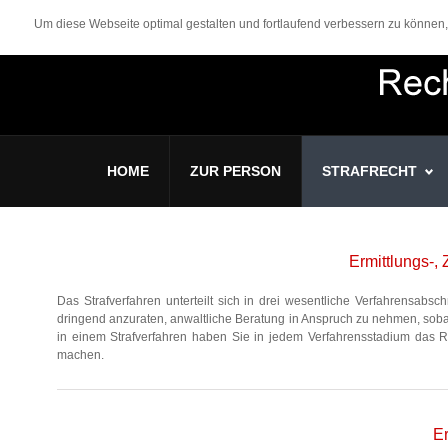
Um diese Webseite optimal gestalten und fortlaufend verbessern zu könne
HOME
ZUR PERSON
STRAFRECHT
Ermittlungs-,
Das Strafverfahren unterteilt sich in drei wesentliche Verfahrensabsc
dringend anzuraten, anwaltliche Beratung in Anspruch zu nehmen, sobal
in einem Strafverfahren haben Sie in jedem Verfahrensstadium das R
machen.
E