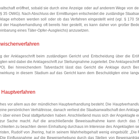
nwaltschaft eröffnet, sobald sie durch eine Anzeige oder auf anderem Wege von d
O, § 35 OWiG). Nach Abschluss der Ermittlungen entscheidet die zuständige Staatsa
lage erhoben werden soll oder ob das Verfahren eingestellt wird (vgl. § 170 S
der Hauptverhandlung oft bereits hier gestellt, es kann daher von großer Bed
einbarung eines Täter-Opfer-Ausgleichs) anzusetzen.
wischenverfahren
 der Anklageschrift beim zuständigen Gericht und Entscheidung über die Erö
en wird dabei die Anklageschrift zur Stellungnahme zugeleitet. Die Anklageschrift
O). Bei hinreichendem Tatverdacht lässt das Gericht die Anklage durch Bes
Einwirkung in diesem Stadium auf das Gericht kann dem Beschuldigten eine lang
Hauptverfahren
lches vor allem aus der mündlichen Hauptverhandlung besteht. Die Hauptverhandl
eine persönlichen Verhältnisse, danach verliest die Staatsanwaltschaft den Anklag
gten über einen Deal stattgefunden haben. Anschließend muss sich der Angeklagte e
ur Sache macht. Auf die anschließende Beweisaufnahme kann durch das S
ichkeiten zu beachten deren Einhaltung durchaus im Interesse des Angeklagten se
risten, Rudolf von Jhering, hat in seinem Wahrheitsgehalt wenig eingebüßt: „Die F
t.“ Die Einflussnahme auf die Beweiserhebung durch das Stellen von Beweisanträ