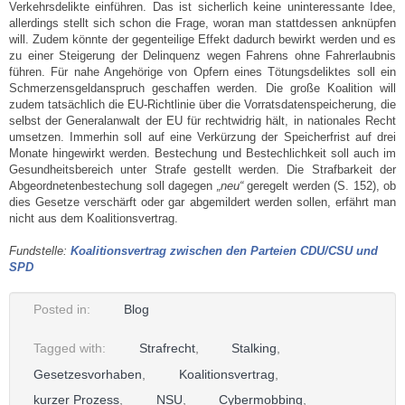
Verkehrsdelikte einführen. Das ist sicherlich keine uninteressante Idee,
allerdings stellt sich schon die Frage, woran man stattdessen anknüpfen
will. Zudem könnte der gegenteilige Effekt dadurch bewirkt werden und es
zu einer Steigerung der Delinquenz wegen Fahrens ohne Fahrerlaubnis
führen. Für nahe Angehörige von Opfern eines Tötungsdeliktes soll ein
Schmerzensgeldanspruch geschaffen werden. Die große Koalition will
zudem tatsächlich die EU-Richtlinie über die Vorratsdatenspeicherung, die
selbst der Generalanwalt der EU für rechtwidrig hält, in nationales Recht
umsetzen. Immerhin soll auf eine Verkürzung der Speicherfrist auf drei
Monate hingewirkt werden. Bestechung und Bestechlichkeit soll auch im
Gesundheitsbereich unter Strafe gestellt werden. Die Strafbarkeit der
Abgeordnetenbestechung soll dagegen
„neu“
geregelt werden (S. 152), ob
dies Gesetze verschärft oder gar abgemildert werden sollen, erfährt man
nicht aus dem Koalitionsvertrag.
Fundstelle:
Koalitionsvertrag zwischen den Parteien CDU/CSU und
SPD
Posted in:
Blog
Tagged with:
Strafrecht
,
Stalking
,
Gesetzesvorhaben
,
Koalitionsvertrag
,
kurzer Prozess
,
NSU
,
Cybermobbing
,