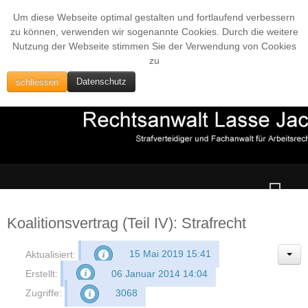
Um diese Webseite optimal gestalten und fortlaufend verbessern
zu können, verwenden wir sogenannte Cookies. Durch die weitere
Nutzung der Webseite stimmen Sie der Verwendung von Cookies
zu
schliessen
Datenschutz
Koalitionsvertrag (Teil IV): Strafrecht
Aktualisiert:
15 Mai 2019 15:41
Erstellt:
06 Januar 2014 14:04
Zugriffe:
3068