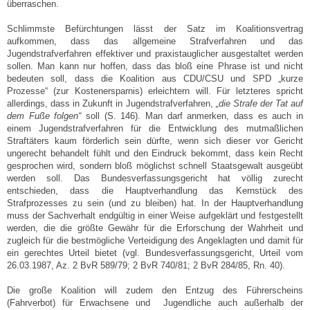
überraschen.
Schlimmste Befürchtungen lässt der Satz im Koalitionsvertrag
aufkommen, dass das allgemeine Strafverfahren und das
Jugendstrafverfahren effektiver und praxistauglicher ausgestaltet werden
sollen. Man kann nur hoffen, dass das bloß eine Phrase ist und nicht
bedeuten soll, dass die Koalition aus CDU/CSU und SPD „kurze
Prozesse“ (zur Kostenersparnis) erleichtern will. Für letzteres spricht
allerdings, dass in Zukunft in Jugendstrafverfahren,
„die Strafe der Tat auf
dem Fuße folgen“
soll (S. 146). Man darf anmerken, dass es auch in
einem Jugendstrafverfahren für die Entwicklung des mutmaßlichen
Straftäters kaum förderlich sein dürfte, wenn sich dieser vor Gericht
ungerecht behandelt fühlt und den Eindruck bekommt, dass kein Recht
gesprochen wird, sondern bloß möglichst schnell Staatsgewalt ausgeübt
werden soll. Das Bundesverfassungsgericht hat völlig zurecht
entschieden, dass die Hauptverhandlung das Kernstück des
Strafprozesses zu sein (und zu bleiben) hat. In der Hauptverhandlung
muss der Sachverhalt endgültig in einer Weise aufgeklärt und festgestellt
werden, die die größte Gewähr für die Erforschung der Wahrheit und
zugleich für die bestmögliche Verteidigung des Angeklagten und damit für
ein gerechtes Urteil bietet (vgl. Bundesverfassungsgericht, Urteil vom
26.03.1987, Az. 2 BvR 589/79; 2 BvR 740/81; 2 BvR 284/85, Rn. 40).
Die große Koalition will zudem den Entzug des Führerscheins
(Fahrverbot) für Erwachsene und Jugendliche auch außerhalb der