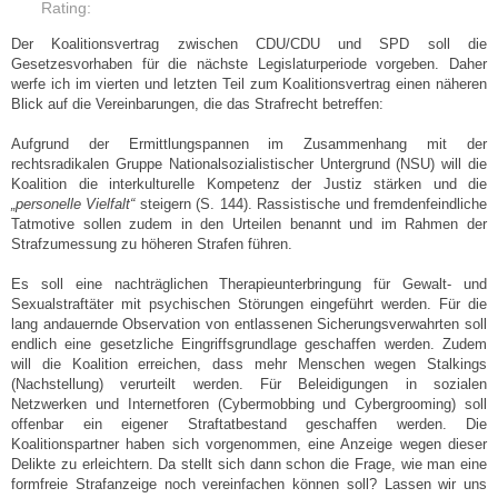
Rating:
Der Koalitionsvertrag zwischen CDU/CDU und SPD soll die
Gesetzesvorhaben für die nächste Legislaturperiode vorgeben. Daher
werfe ich im vierten und letzten Teil zum Koalitionsvertrag einen näheren
Blick auf die Vereinbarungen, die das Strafrecht betreffen:
Aufgrund der Ermittlungspannen im Zusammenhang mit der
rechtsradikalen Gruppe Nationalsozialistischer Untergrund (NSU) will die
Koalition die interkulturelle Kompetenz der Justiz stärken und die
„personelle Vielfalt“
steigern (S. 144). Rassistische und fremdenfeindliche
Tatmotive sollen zudem in den Urteilen benannt und im Rahmen der
Strafzumessung zu höheren Strafen führen.
Es soll eine nachträglichen Therapieunterbringung für Gewalt- und
Sexualstraftäter mit psychischen Störungen eingeführt werden. Für die
lang andauernde Observation von entlassenen Sicherungsverwahrten soll
endlich eine gesetzliche Eingriffsgrundlage geschaffen werden. Zudem
will die Koalition erreichen, dass mehr Menschen wegen Stalkings
(Nachstellung) verurteilt werden. Für Beleidigungen in sozialen
Netzwerken und Internetforen (Cybermobbing und Cybergrooming) soll
offenbar ein eigener Straftatbestand geschaffen werden. Die
Koalitionspartner haben sich vorgenommen, eine Anzeige wegen dieser
Delikte zu erleichtern. Da stellt sich dann schon die Frage, wie man eine
formfreie Strafanzeige noch vereinfachen können soll? Lassen wir uns