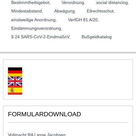
Bestimmtheitsgebot
,
Verordnung
,
social distancing
,
Mindestabstand
,
Abwägung
,
Eilrechtsschut
,
einstweilige Anordnung
,
VerfGH 81 A/20
,
Eindämmungsverordnung
,
§ 24 SARS-CoV-2-EindmaßnV
,
Bußgeldkatalog
FORMULARDOWNLOAD
Vollmacht RA Lasse Jacobsen