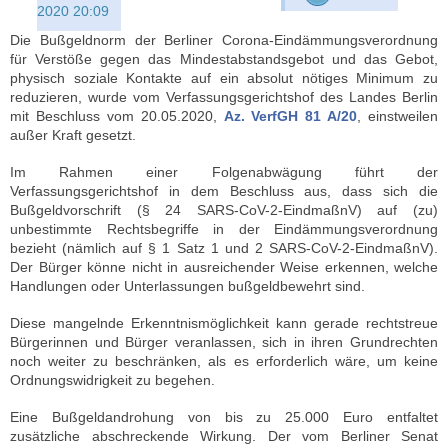
2020 20:09
Die Bußgeldnorm der Berliner Corona-Eindämmungsverordnung
für Verstöße gegen das Mindestabstandsgebot und das Gebot,
physisch soziale Kontakte auf ein absolut nötiges Minimum zu
reduzieren, wurde vom Verfassungsgerichtshof des Landes Berlin
mit Beschluss vom 20.05.2020,
Az. VerfGH 81 A/20
, einstweilen
außer Kraft gesetzt.
Im Rahmen einer Folgenabwägung führt der
Verfassungsgerichtshof in dem Beschluss aus, dass sich die
Bußgeldvorschrift (§ 24 SARS-CoV-2-EindmaßnV) auf (zu)
unbestimmte Rechtsbegriffe in der Eindämmungsverordnung
bezieht (nämlich auf § 1 Satz 1 und 2 SARS-CoV-2-EindmaßnV).
Der Bürger könne nicht in ausreichender Weise erkennen, welche
Handlungen oder Unterlassungen bußgeldbewehrt sind.
Diese mangelnde Erkenntnismöglichkeit kann gerade rechtstreue
Bürgerinnen und Bürger veranlassen, sich in ihren Grundrechten
noch weiter zu beschränken, als es erforderlich wäre, um keine
Ordnungswidrigkeit zu begehen.
Eine Bußgeldandrohung von bis zu 25.000 Euro entfaltet
zusätzliche abschreckende Wirkung. Der vom Berliner Senat