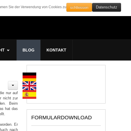
schliessen
timmen Sie der Verwendung von Cookies zu
Datenschutz
HT
BLOG
KONTAKT
die nur auf
r nicht zur
rden. Beim
Das hat das
llt.
FORMULARDOWNLOAD
 worden. Er
 Auch nach