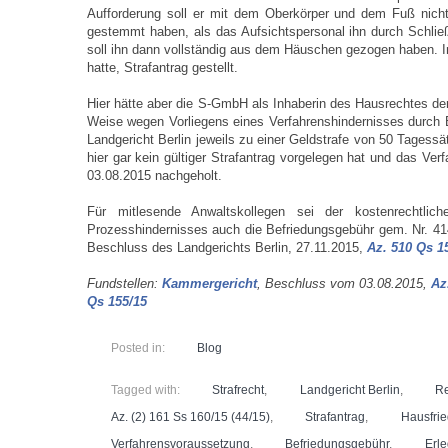
Aufforderung soll er mit dem Oberkörper und dem Fuß nich
gestemmt haben, als das Aufsichtspersonal ihn durch Schlie
soll ihn dann vollständig aus dem Häuschen gezogen haben. 
hatte, Strafantrag gestellt.
Hier hätte aber die S-GmbH als Inhaberin des Hausrechtes den
Weise wegen Vorliegens eines Verfahrenshindernisses durch 
Landgericht Berlin jeweils zu einer Geldstrafe von 50 Tagess
hier gar kein gültiger Strafantrag vorgelegen hat und das 
03.08.2015 nachgeholt.
Für mitlesende Anwaltskollegen sei der kostenrechtlic
Prozesshindernisses auch die Befriedungsgebühr gem. Nr. 41
Beschluss des Landgerichts Berlin, 27.11.2015,
Az. 510 Qs 1
Fundstellen:
Kammergericht
, Beschluss vom 03.08.2015,
Az
Qs 155/15
Posted in:
Blog
Tagged with:
Strafrecht
,
Landgericht Berlin
,
Re
Az. (2) 161 Ss 160/15 (44/15)
,
Strafantrag
,
Hausfri
Verfahrensvoraussetzung
,
Befriedungsgebühr
,
Erl