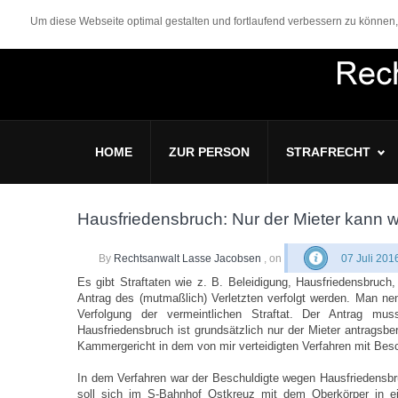
Um diese Webseite optimal gestalten und fortlaufend verbessern zu könne
HOME
ZUR PERSON
STRAFRECHT
Hausfriedensbruch: Nur der Mieter kann w
By
Rechtsanwalt Lasse Jacobsen
, on
07 Juli 201
Es gibt Straftaten wie z. B. Beleidigung, Hausfriedensbruch
Antrag des (mutmaßlich) Verletzten verfolgt werden. Man nenn
Verfolgung der vermeintlichen Straftat. Der Antrag mus
Hausfriedensbruch ist grundsätzlich nur der Mieter antragsb
Kammergericht in dem von mir verteidigten Verfahren mit Be
In dem Verfahren war der Beschuldigte wegen Hausfriedensbru
soll sich im S-Bahnhof Ostkreuz mit dem Oberkörper in ei