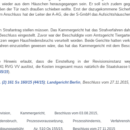
t wieder aus dem Häuschen herausgegangen sein. Er soll sich zudem geg
ßen der Tür nach draußen schieben wollte. Erst der dazugekommene Sicherh
Im Anschluss hat der Leiter der A-AG, die der S-GmbH das Aufsichtshäuschen
 Strafantrag stellen müssen. Das Kammergericht hat das Strafverfahren dahe
Beschluss eingestellt. Zuvor war der Beschuldigte vom Amtsgericht Tiergart
ätzen wegen Hausfriedensbruchs verurteilt worden. Beide Gerichte hatten ver
Verfahren einzustellen gewesen wäre, das hat das Kammergericht mit dem Bes
he Hinweis erlaubt, dass die Einstellung in der Revisionsinstanz w
41 RVG VV auslöst, die Kosten insgesamt muss natürlich die Staatskasse tr
55/15
).
. (2) 161 Ss 160/15 (44/15)
;
Landgericht Berlin
, Beschluss vom 27.11.2015
vision
,
Kammergericht
,
Beschluss vom 03.08.2015
,
edensbruch
,
Prozessvoraussetzung
,
Prozesshindernis
,
Verfahrensh
edigungsgebühr
,
Az. 510 Qs 155/15
,
Beschluss vom 27.11.2015