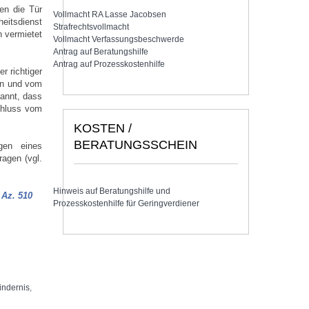
en die Tür
Vollmacht RA Lasse Jacobsen
eitsdienst
Strafrechtsvollmacht
 vermietet
Vollmacht Verfassungsbeschwerde
Antrag auf Beratungshilfe
Antrag auf Prozesskostenhilfe
r richtiger
en und vom
kannt, dass
chluss vom
KOSTEN /
BERATUNGSSCHEIN
egen eines
agen (vgl.
Hinweis auf Beratungshilfe und
,
Az. 510
Prozesskostenhilfe für Geringverdiener
indernis
,