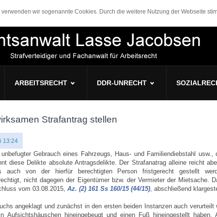
n, verwenden wir sogenannte Cookies. Durch die weitere Nutzung der Webseite s
ARBEITSRECHT
DDR-UNRECHT
SOZIALREC
irksamen Strafantrag stellen
6 13:24
, unbefugter Gebrauch eines Fahrzeugs, Haus- und Familiendiebstahl usw., 
t diese Delikte absolute Antragsdelikte. Der Strafanatrag alleine reicht abe
s auch von der hierfür berechtigten Person fristgerecht gestellt we
erechtigt, nicht dagegen der Eigentümer bzw. der Vermieter der Mietsache. 
schluss vom 03.08.2015,
Az. (2) 161 Ss 160/15 (44/15)
, abschließend klargeste
chs angeklagt und zunächst in den ersten beiden Instanzen auch verurteilt
n Aufsichtshäuschen hineingebeugt und einen Fuß hineingestellt haben.