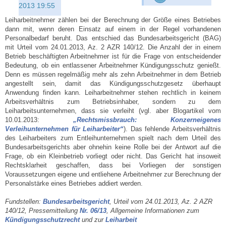
2013 19:55
Leiharbeitnehmer zählen bei der Berechnung der Größe eines Betriebes
dann mit, wenn deren Einsatz auf einem in der Regel vorhandenen
Personalbedarf beruht. Das entschied das Bundesarbeitsgericht (BAG)
mit Urteil vom 24.01.2013, Az. 2 AZR 140/12. Die Anzahl der in einem
Betrieb beschäftigten Arbeitnehmer ist für die Frage von entscheidender
Bedeutung, ob ein entlassener Arbeitnehmer Kündigungsschutz genießt.
Denn es müssen regelmäßig mehr als zehn Arbeitnehmer in dem Betrieb
angestellt sein, damit das Kündigungsschutzgesetz überhaupt
Anwendung finden kann. Leiharbeitnehmer stehen rechtlich in keinem
Arbeitsverhältnis zum Betriebsinhaber, sondern zu dem
Leiharbeitsunternehmen, dass sie verleiht (vgl. aber Blogartikel vom
10.01.2013:
„Rechtsmissbrauch: Konzerneigenes
Verleihunternehmen für Leiharbeiter“
). Das fehlende Arbeitsverhältnis
des Leiharbeiters zum Entleihunternehmen spielt nach dem Urteil des
Bundesarbeitsgerichts aber ohnehin keine Rolle bei der Antwort auf die
Frage, ob ein Kleinbetrieb vorliegt oder nicht. Das Gericht hat insoweit
Rechtsklarheit geschaffen, dass bei Vorliegen der sonstigen
Voraussetzungen eigene und entliehene Arbeitnehmer zur Berechnung der
Personalstärke eines Betriebes addiert werden.
Fundstellen:
Bundesarbeitsgericht
, Urteil vom 24.01.2013, Az. 2 AZR
140/12, Pressemitteilung
Nr. 06/13
, Allgemeine Informationen zum
Kündigungsschutzrecht
und zur
Leiharbeit