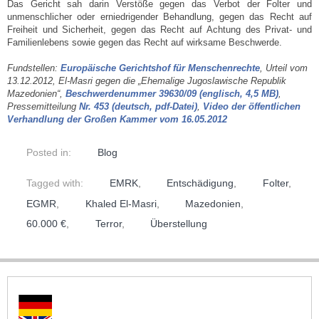
Das Gericht sah darin Verstöße gegen das Verbot der Folter und
unmenschlicher oder erniedrigender Behandlung, gegen das Recht auf
Freiheit und Sicherheit, gegen das Recht auf Achtung des Privat- und
Familienlebens sowie gegen das Recht auf wirksame Beschwerde.
Fundstellen:
Europäische Gerichtshof für Menschenrechte
, Urteil vom
13.12.2012, El-Masri gegen die „Ehemalige Jugoslawische Republik
Mazedonien“,
Beschwerdenummer 39630/09 (englisch, 4,5 MB)
,
Pressemitteilung
Nr. 453 (deutsch, pdf-Datei)
,
Video der öffentlichen
Verhandlung der Großen Kammer vom 16.05.2012
Posted in:
Blog
Tagged with:
EMRK
,
Entschädigung
,
Folter
,
EGMR
,
Khaled El-Masri
,
Mazedonien
,
60.000 €
,
Terror
,
Überstellung