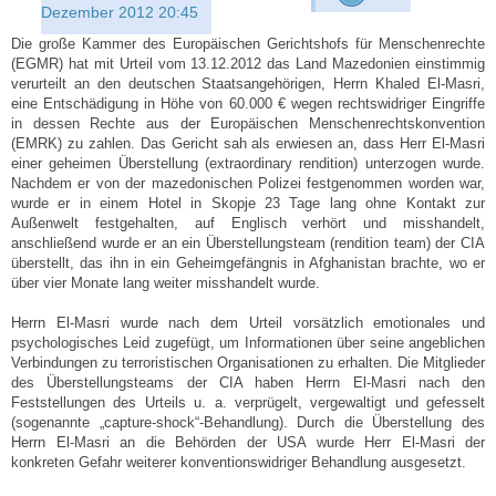
Dezember 2012 20:45
Die große Kammer des Europäischen Gerichtshofs für Menschenrechte
(EGMR) hat mit Urteil vom 13.12.2012 das Land Mazedonien einstimmig
verurteilt an den deutschen Staatsangehörigen, Herrn Khaled El-Masri,
eine Entschädigung in Höhe von 60.000 € wegen rechtswidriger Eingriffe
in dessen Rechte aus der Europäischen Menschenrechtskonvention
(EMRK) zu zahlen. Das Gericht sah als erwiesen an, dass Herr El-Masri
einer geheimen Überstellung (extraordinary rendition) unterzogen wurde.
Nachdem er von der mazedonischen Polizei festgenommen worden war,
wurde er in einem Hotel in Skopje 23 Tage lang ohne Kontakt zur
Außenwelt festgehalten, auf Englisch verhört und misshandelt,
anschließend wurde er an ein Überstellungsteam (rendition team) der CIA
überstellt, das ihn in ein Geheimgefängnis in Afghanistan brachte, wo er
über vier Monate lang weiter misshandelt wurde.
Herrn El-Masri wurde nach dem Urteil vorsätzlich emotionales und
psychologisches Leid zugefügt, um Informationen über seine angeblichen
Verbindungen zu terroristischen Organisationen zu erhalten. Die Mitglieder
des Überstellungsteams der CIA haben Herrn El-Masri nach den
Feststellungen des Urteils u. a. verprügelt, vergewaltigt und gefesselt
(sogenannte „capture-shock“-Behandlung). Durch die Überstellung des
Herrn El-Masri an die Behörden der USA wurde Herr El-Masri der
konkreten Gefahr weiterer konventionswidriger Behandlung ausgesetzt.