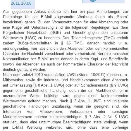
2011 10:06
Aus gegebenem Anlass möchte ich hier ein paar Anmerkungen zur
Rechtslage für per E-Mail zugesandte Werbung (auch als „Spam“
bezeichnet) geben. Zu den Voraussetzungen für eine Abmahnung oder
eine Klage auf Unterlassung sind die folgenden Regelungen aus dem
Bürgerlichen Gesetzbuch (BGB) und Gesetz gegen den unlauteren
Wettbewerb (UWG) zu beachten. Das Telemediengesetz (TMG) enthält
zudem Bußgeldvorschriften in § 16 TMG, danach handelt u. a.
ordnungswidrig, wer absichtlich den Absender oder den kommerziellen
Charakter der Nachricht verschleiert oder verheimlicht. Bei elektronischer
Kommunikation per E-Mail muss danach in deren Kopf- und Betreffzeile
sowohl der Absender als auch der kommerzielle Charakter der Nachricht
deutlich gemacht werden.
Nach dem zuletzt 2010 verschärften UWG (Stand: 10/2011) können u. a.
Mitbewerber sowie die Industrie- und Handelskammern einen Anspruch
auf Unterlassung (§ 8 Abs. 1 UWG) oder auf Schadensersatz (§ 9 UWG)
gegen eine geschäftliche Handlung, durch die ein Marktteilnehmer in
unzumutbarer Weise belästigt wird, gegen einen konkurrierenden
Wettbewerber geltend machen. Nach § 3 Abs. 1 UWG sind unlautere
geschäftliche Handlungen unzulässig, wenn sie geeignet sind, die
Interessen von Mitbewerbern, Verbrauchern oder sonstigen
Marktteilnehmern spürbar zu beeinträchtigen. § 7 Abs. 2 Nr. 3 UWG
statuiert, dass eine unzumutbare Beeinträchtigung stets vorliegt, wenn
per E-Mail Werbung verbreitet wird, ohne dass eine vorherige