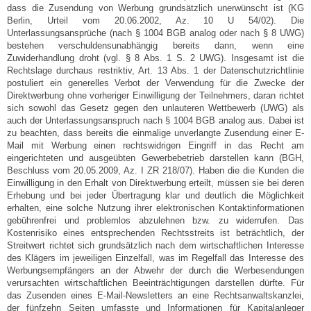
dass die Zusendung von Werbung grundsätzlich unerwünscht ist (KG
Berlin, Urteil vom 20.06.2002, Az. 10 U 54/02). Die
Unterlassungsansprüche (nach § 1004 BGB analog oder nach § 8 UWG)
bestehen verschuldensunabhängig bereits dann, wenn eine
Zuwiderhandlung droht (vgl. § 8 Abs. 1 S. 2 UWG). Insgesamt ist die
Rechtslage durchaus restriktiv, Art. 13 Abs. 1 der Datenschutzrichtlinie
postuliert ein generelles Verbot der Verwendung für die Zwecke der
Direktwerbung ohne vorheriger Einwilligung der Teilnehmers, daran richtet
sich sowohl das Gesetz gegen den unlauteren Wettbewerb (UWG) als
auch der Unterlassungsanspruch nach § 1004 BGB analog aus. Dabei ist
zu beachten, dass bereits die einmalige unverlangte Zusendung einer E-
Mail mit Werbung einen rechtswidrigen Eingriff in das Recht am
eingerichteten und ausgeübten Gewerbebetrieb darstellen kann (BGH,
Beschluss vom 20.05.2009, Az. I ZR 218/07). Haben die die Kunden die
Einwilligung in den Erhalt von Direktwerbung erteilt, müssen sie bei deren
Erhebung und bei jeder Übertragung klar und deutlich die Möglichkeit
erhalten, eine solche Nutzung ihrer elektronischen Kontaktinformationen
gebührenfrei und problemlos abzulehnen bzw. zu widerrufen. Das
Kostenrisiko eines entsprechenden Rechtsstreits ist beträchtlich, der
Streitwert richtet sich grundsätzlich nach dem wirtschaftlichen Interesse
des Klägers im jeweiligen Einzelfall, was im Regelfall das Interesse des
Werbungsempfängers an der Abwehr der durch die Werbesendungen
verursachten wirtschaftlichen Beeinträchtigungen darstellen dürfte. Für
das Zusenden eines E-Mail-Newsletters an eine Rechtsanwaltskanzlei,
der fünfzehn Seiten umfasste und Informationen für Kapitalanleger