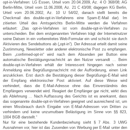
opt-in-Verfahren: LG Essen, Urteil vom 20.04.2009, Az. 4 O 368/08; AG
Berlin-Mitte, Urteil vom 11.06.2008, Az. 21 C 43/08; dagegen KG Berlin,
Urteil vom 20.06.2002, Az. 10 U 54/02, danach stellt bereits die
Checkmail des double-opt-in-Verfahrens eine Spam-E-Mail dar). Im
zitierten Urteil des Amtsgerichts Berlin-Mitte werden die Verfahren
erläutert: „Das opt-in-Verfahren ist vom double-opt-in-Verfahren zu
unterscheiden. Bei dem erstgenannten Verfahren trägt der Internetnutzer
seine Datsen in ein vorbereitetes Web-Formular ein und schickt sie durch
Aktivieren des Sendebuttons ab („opt-in“). Der Adressat erteilt damit seine
Zustimmung, Newsletter oder anderer elektronische Post zu empfangen.
Beim „confirmed-opt-in“ wird nach dem Absenden per Button eine
automatische Bestätigungsnachricht an den Nutzer versandt … Beim
double-opt-in-Verfahren erhält der Interessent hingegen nach seiner
Anmeldung eine Begrüßungsnachricht mit der Aufforderung, einen Link
anzuklicken. Erst durch die Bestätigung dieser Begrüßungs-E-Mail wird
der Empfang elektronischer Post aktiviert. Auf diese Weise wird
verhindert, dass die E-Mail-Adresse ohne das Einverständnis des
Empfängers verwendet wird. Reagiert der Empfänger gar nicht, wirkt dies
als Ablehnung … Nach Auffassung des Gerichts ist es anerkannt, dass
das sogenannte double-opt-in-Verfahren geeignet und ausreichend ist, um
einen Missbrauch durch Eingabe von E-Mail-Adressen von Dritten zu
verhindern und keine unzumutbare Belästigung im Sinne von §§ 823,
1004 BGB darstellt.“
Nur für eine bestehende Kundenbeziehung sieht § 7 Abs. 3 UWG
Ausnahmen vor, hier ist das Zusenden von Werbung per E-Mail unter den