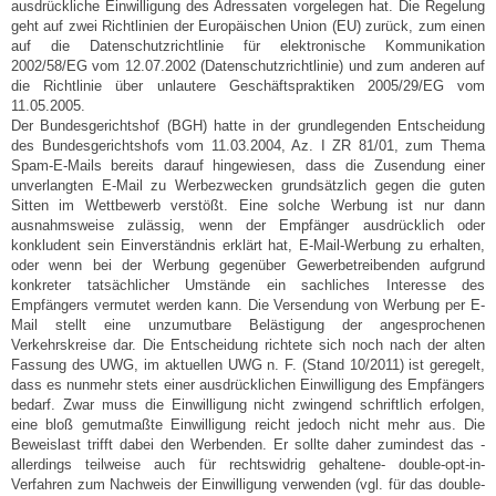
ausdrückliche Einwilligung des Adressaten vorgelegen hat. Die Regelung
geht auf zwei Richtlinien der Europäischen Union (EU) zurück, zum einen
auf die Datenschutzrichtlinie für elektronische Kommunikation
2002/58/EG vom 12.07.2002 (Datenschutzrichtlinie) und zum anderen auf
die Richtlinie über unlautere Geschäftspraktiken 2005/29/EG vom
11.05.2005.
Der Bundesgerichtshof (BGH) hatte in der grundlegenden Entscheidung
des Bundesgerichtshofs vom 11.03.2004, Az. I ZR 81/01, zum Thema
Spam-E-Mails bereits darauf hingewiesen, dass die Zusendung einer
unverlangten E-Mail zu Werbezwecken grundsätzlich gegen die guten
Sitten im Wettbewerb verstößt. Eine solche Werbung ist nur dann
ausnahmsweise zulässig, wenn der Empfänger ausdrücklich oder
konkludent sein Einverständnis erklärt hat, E-Mail-Werbung zu erhalten,
oder wenn bei der Werbung gegenüber Gewerbetreibenden aufgrund
konkreter tatsächlicher Umstände ein sachliches Interesse des
Empfängers vermutet werden kann. Die Versendung von Werbung per E-
Mail stellt eine unzumutbare Belästigung der angesprochenen
Verkehrskreise dar. Die Entscheidung richtete sich noch nach der alten
Fassung des UWG, im aktuellen UWG n. F. (Stand 10/2011) ist geregelt,
dass es nunmehr stets einer ausdrücklichen Einwilligung des Empfängers
bedarf. Zwar muss die Einwilligung nicht zwingend schriftlich erfolgen,
eine bloß gemutmaßte Einwilligung reicht jedoch nicht mehr aus. Die
Beweislast trifft dabei den Werbenden. Er sollte daher zumindest das -
allerdings teilweise auch für rechtswidrig gehaltene- double-opt-in-
Verfahren zum Nachweis der Einwilligung verwenden (vgl. für das double-