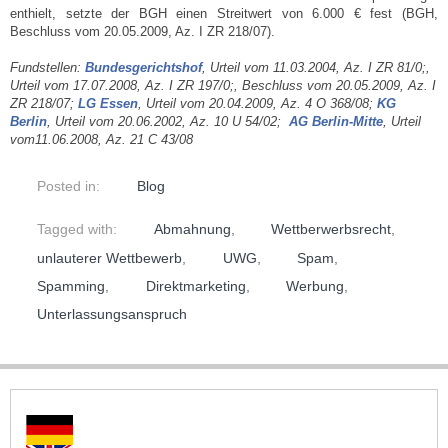
enthielt, setzte der BGH einen Streitwert von 6.000 € fest (BGH,
Beschluss vom 20.05.2009, Az. I ZR 218/07).
Fundstellen:
Bundesgerichtshof
, Urteil vom 11.03.2004, Az. I ZR 81/0;,
Urteil vom 17.07.2008, Az. I ZR 197/0;, Beschluss vom 20.05.2009, Az. I
ZR 218/07;
LG Essen
, Urteil vom 20.04.2009, Az. 4 O 368/08;
KG
Berlin
, Urteil vom 20.06.2002, Az. 10 U 54/02;
AG Berlin-Mitte
, Urteil
vom11.06.2008, Az. 21 C 43/08
Posted in:
Blog
Tagged with:
Abmahnung
,
Wettberwerbsrecht
,
unlauterer Wettbewerb
,
UWG
,
Spam
,
Spamming
,
Direktmarketing
,
Werbung
,
Unterlassungsanspruch