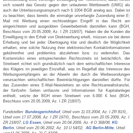
sich sowohl das Gesetz gegen den unlauteren Wettbewerb (UWG) als
auch der Unterlassungsanspruch nach § 1004 BGB analog aus. Dabei ist
zu beachten, dass bereits die einmalige unverlangte Zusendung einer E-
Mail mit Werbung einen rechtswidrigen Eingriff in das Recht am
eingerichteten und ausgeübten Gewerbebetrieb darstellen kann (BGH,
Beschluss vom 20.05.2009, Az. I ZR 218/07). Haben die die Kunden die
Einwilligung in den Erhalt von Direktwerbung erteilt, müssen sie bei deren
Erhebung und bei jeder Übertragung klar und deutlich die Möglichkeit
erhalten, eine solche Nutzung ihrer elektronischen Kontaktinformationen
gebührenfrei und problemlos abzulehnen bzw. zu widerrufen. Das
Kostenrisiko eines entsprechenden Rechtsstreits ist beträchtlich, der
Streitwert richtet sich grundsätzlich nach dem wirtschaftlichen Interesse
des Klägers im jeweiligen Einzelfall, was im Regelfall das Interesse des
Werbungsempfängers an der Abwehr der durch die Werbesendungen
verursachten wirtschaftlichen Beeinträchtigungen darstellen dürfte. Für
das Zusenden eines E-Mail-Newsletters an eine Rechtsanwaltskanzlei,
der fünfzehn Seiten umfasste und Informationen für Kapitalanleger
enthielt, setzte der BGH einen Streitwert von 6.000 € fest (BGH,
Beschluss vom 20.05.2009, Az. I ZR 218/07).
Fundstellen:
Bundesgerichtshof
, Urteil vom 11.03.2004, Az. I ZR 81/0;,
Urteil vom 17.07.2008, Az. I ZR 197/0;, Beschluss vom 20.05.2009, Az. I
ZR 218/07;
LG Essen
, Urteil vom 20.04.2009, Az. 4 O 368/08;
KG
Berlin
, Urteil vom 20.06.2002, Az. 10 U 54/02;
AG Berlin-Mitte
, Urteil