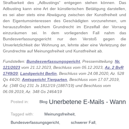
Strafbarkeit des „Adbustings“ entgegen stehen können. Das
Adbusting kann eine Art der künstlerischen Betätigung darstellen,
es sei aber stets eine Abwägung zwischen der Kunstfreiheit und
den Eigentumsinteressen des Geschädigten vorzunehmen, um
herauszufinden welchem Grundrecht im Einzelfall der Vorrang
einzuräumen sei. In dem vorliegenden Fall nahm das
Bundesverfassungsgericht nur den Verstoß gegen die
Unverletzlichkeit der Wohnung an, lehnte aber eine Verletzung der
Grundrechte auf Meinungsfreiheit und Kunstfreiheit ab.
Fundstellen:
Bundesverfassungsgericht
, Pressemitteilung
Nr.
121/2023
vom 21.12.2023, Beschluss vom 05.12.2023,
Az. 2 BvR
1749/20
;
Landgericht Berlin
, Beschluss vom 24.08.2020, Az. 528
Qs 44/20;
Amtsgericht Tiergarte
n
, Beschluss vom 17.07.2019,
Az. (348 Gs) 231 Js 1812/19 (1887/19) und Beschluss vom
06.09.2019, Az. 348 Gs 2464/19
Unerbetene E-Mails - Wann
Posted in:
Blog
Tagged with:
Meinungsfreiheit
,
Bundesverfassungsgericht
,
schwerer Fall
,