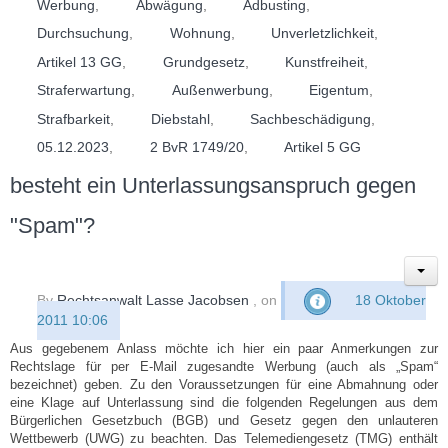
Werbung
,
Abwägung
,
Adbusting
,
Durchsuchung
,
Wohnung
,
Unverletzlichkeit
,
Artikel 13 GG
,
Grundgesetz
,
Kunstfreiheit
,
Straferwartung
,
Außenwerbung
,
Eigentum
,
Strafbarkeit
,
Diebstahl
,
Sachbeschädigung
,
05.12.2023
,
2 BvR 1749/20
,
Artikel 5 GG
besteht ein Unterlassungsanspruch gegen
"Spam"?
By
Rechtsanwalt Lasse Jacobsen
, on
18 Oktober
2011 10:06
Aus gegebenem Anlass möchte ich hier ein paar Anmerkungen zur
Rechtslage für per E-Mail zugesandte Werbung (auch als „Spam“
bezeichnet) geben. Zu den Voraussetzungen für eine Abmahnung oder
eine Klage auf Unterlassung sind die folgenden Regelungen aus dem
Bürgerlichen Gesetzbuch (BGB) und Gesetz gegen den unlauteren
Wettbewerb (UWG) zu beachten. Das Telemediengesetz (TMG) enthält