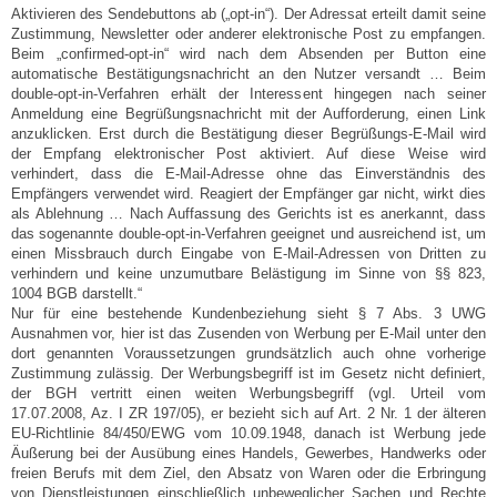
Aktivieren des Sendebuttons ab („opt-in“). Der Adressat erteilt damit seine
Zustimmung, Newsletter oder anderer elektronische Post zu empfangen.
Beim „confirmed-opt-in“ wird nach dem Absenden per Button eine
automatische Bestätigungsnachricht an den Nutzer versandt … Beim
double-opt-in-Verfahren erhält der Interessent hingegen nach seiner
Anmeldung eine Begrüßungsnachricht mit der Aufforderung, einen Link
anzuklicken. Erst durch die Bestätigung dieser Begrüßungs-E-Mail wird
der Empfang elektronischer Post aktiviert. Auf diese Weise wird
verhindert, dass die E-Mail-Adresse ohne das Einverständnis des
Empfängers verwendet wird. Reagiert der Empfänger gar nicht, wirkt dies
als Ablehnung … Nach Auffassung des Gerichts ist es anerkannt, dass
das sogenannte double-opt-in-Verfahren geeignet und ausreichend ist, um
einen Missbrauch durch Eingabe von E-Mail-Adressen von Dritten zu
verhindern und keine unzumutbare Belästigung im Sinne von §§ 823,
1004 BGB darstellt.“
Nur für eine bestehende Kundenbeziehung sieht § 7 Abs. 3 UWG
Ausnahmen vor, hier ist das Zusenden von Werbung per E-Mail unter den
dort genannten Voraussetzungen grundsätzlich auch ohne vorherige
Zustimmung zulässig. Der Werbungsbegriff ist im Gesetz nicht definiert,
der BGH vertritt einen weiten Werbungsbegriff (vgl. Urteil vom
17.07.2008, Az. I ZR 197/05), er bezieht sich auf Art. 2 Nr. 1 der älteren
EU-Richtlinie 84/450/EWG vom 10.09.1948, danach ist Werbung jede
Äußerung bei der Ausübung eines Handels, Gewerbes, Handwerks oder
freien Berufs mit dem Ziel, den Absatz von Waren oder die Erbringung
von Dienstleistungen einschließlich unbeweglicher Sachen und Rechte