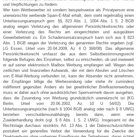
und Verpflichtungen zu fördern.
Wer kein Wettbewerber ist sondern beispielsweise als Privatperson eine
unerwünschte werbende Spam-E-Mail erhält, dem steht regelmäßig einen
Unterlassungsanspruch gem. §§, 823 Abs. 1, 1004 Abs. 1 S. 2 BGB
analog wegen Verletzung des allgemeinen Persönlichkeitsrechts oder
einer Verletzung des Rechts am eingerichteten und ausgeübten
Gewerbebetrieb zu. Ein Schadensersatzanspruch kann sich aus § 823
Abs. 1 BGB wegen der Verletzung der genannten Rechte ergeben (vgl.
LG Essen, Urteil vom 20.04.2009, Az. 4 O 368/08). Das allgemeine
Persönlichkeitsrecht umfasst die aus dem Selbstbestimmungsrecht
folgende Befugnis des Einzelnen, selbst zu entscheiden, ob und inwieweit
er auf seiner elektronisch Mailbox Werbung empfangen will. Wegen des
zeitlichen und finanziellen Aufwands, der mit dem Abrufen und Löschen
von E-Mail-Werbung verbunden ist, kann der Absender nicht annehmen,
der Empfänger billige die Werbesendung oder stehe ihr zumindest
indifferent gegenüber. Anders als bei gewöhnlicher Briefkastenwerbung
muss er daher auch ohne ausdrücklichen Sperrvermerk davon ausgehen,
dass die Zusendung von Werbung grundsätzlich unerwünscht ist (KG
Berlin, Urteil vom 20.06.2002, Az. 10 U 54/02). Die
Unterlassungsansprüche (nach § 1004 BGB analog oder nach § 8 UWG)
bestehen verschuldensunabhängig bereits dann, wenn eine
Zuwiderhandlung droht (vgl. § 8 Abs. 1 S. 2 UWG). Insgesamt ist die
Rechtslage durchaus restriktiv, Art. 13 Abs. 1 der Datenschutzrichtlinie
postuliert ein generelles Verbot der Verwendung für die Zwecke der
Direktwerbung ohne vorheriger Einwilligung der Teilnehmers, daran richtet