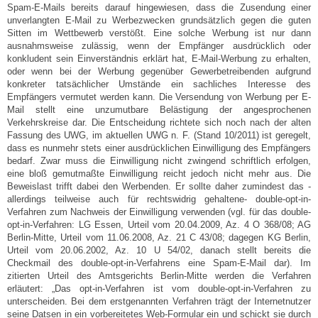
Spam-E-Mails bereits darauf hingewiesen, dass die Zusendung einer
unverlangten E-Mail zu Werbezwecken grundsätzlich gegen die guten
Sitten im Wettbewerb verstößt. Eine solche Werbung ist nur dann
ausnahmsweise zulässig, wenn der Empfänger ausdrücklich oder
konkludent sein Einverständnis erklärt hat, E-Mail-Werbung zu erhalten,
oder wenn bei der Werbung gegenüber Gewerbetreibenden aufgrund
konkreter tatsächlicher Umstände ein sachliches Interesse des
Empfängers vermutet werden kann. Die Versendung von Werbung per E-
Mail stellt eine unzumutbare Belästigung der angesprochenen
Verkehrskreise dar. Die Entscheidung richtete sich noch nach der alten
Fassung des UWG, im aktuellen UWG n. F. (Stand 10/2011) ist geregelt,
dass es nunmehr stets einer ausdrücklichen Einwilligung des Empfängers
bedarf. Zwar muss die Einwilligung nicht zwingend schriftlich erfolgen,
eine bloß gemutmaßte Einwilligung reicht jedoch nicht mehr aus. Die
Beweislast trifft dabei den Werbenden. Er sollte daher zumindest das -
allerdings teilweise auch für rechtswidrig gehaltene- double-opt-in-
Verfahren zum Nachweis der Einwilligung verwenden (vgl. für das double-
opt-in-Verfahren: LG Essen, Urteil vom 20.04.2009, Az. 4 O 368/08; AG
Berlin-Mitte, Urteil vom 11.06.2008, Az. 21 C 43/08; dagegen KG Berlin,
Urteil vom 20.06.2002, Az. 10 U 54/02, danach stellt bereits die
Checkmail des double-opt-in-Verfahrens eine Spam-E-Mail dar). Im
zitierten Urteil des Amtsgerichts Berlin-Mitte werden die Verfahren
erläutert: „Das opt-in-Verfahren ist vom double-opt-in-Verfahren zu
unterscheiden. Bei dem erstgenannten Verfahren trägt der Internetnutzer
seine Datsen in ein vorbereitetes Web-Formular ein und schickt sie durch