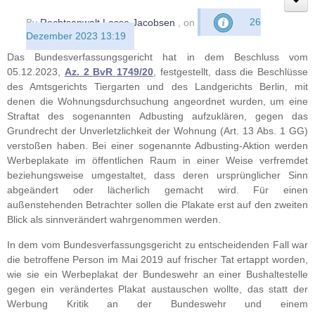
By
Rechtsanwalt Lasse Jacobsen
, on
26
Dezember 2023 13:19
Das Bundesverfassungsgericht hat in dem Beschluss vom
05.12.2023,
Az. 2 BvR 1749/20
, festgestellt, dass die Beschlüsse
des Amtsgerichts Tiergarten und des Landgerichts Berlin, mit
denen die Wohnungsdurchsuchung angeordnet wurden, um eine
Straftat des sogenannten Adbusting aufzuklären, gegen das
Grundrecht der Unverletzlichkeit der Wohnung (Art. 13 Abs. 1 GG)
verstoßen haben. Bei einer sogenannte Adbusting-Aktion werden
Werbeplakate im öffentlichen Raum in einer Weise verfremdet
beziehungsweise umgestaltet, dass deren ursprünglicher Sinn
abgeändert oder lächerlich gemacht wird. Für einen
außenstehenden Betrachter sollen die Plakate erst auf den zweiten
Blick als sinnverändert wahrgenommen werden.
In dem vom Bundesverfassungsgericht zu entscheidenden Fall war
die betroffene Person im Mai 2019 auf frischer Tat ertappt worden,
wie sie ein Werbeplakat der Bundeswehr an einer Bushaltestelle
gegen ein verändertes Plakat austauschen wollte, das statt der
Werbung Kritik an der Bundeswehr und einem