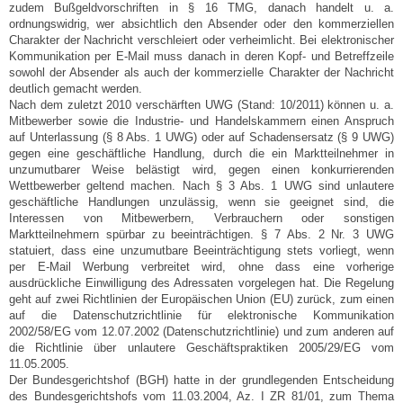
zudem Bußgeldvorschriften in § 16 TMG, danach handelt u. a.
ordnungswidrig, wer absichtlich den Absender oder den kommerziellen
Charakter der Nachricht verschleiert oder verheimlicht. Bei elektronischer
Kommunikation per E-Mail muss danach in deren Kopf- und Betreffzeile
sowohl der Absender als auch der kommerzielle Charakter der Nachricht
deutlich gemacht werden.
Nach dem zuletzt 2010 verschärften UWG (Stand: 10/2011) können u. a.
Mitbewerber sowie die Industrie- und Handelskammern einen Anspruch
auf Unterlassung (§ 8 Abs. 1 UWG) oder auf Schadensersatz (§ 9 UWG)
gegen eine geschäftliche Handlung, durch die ein Marktteilnehmer in
unzumutbarer Weise belästigt wird, gegen einen konkurrierenden
Wettbewerber geltend machen. Nach § 3 Abs. 1 UWG sind unlautere
geschäftliche Handlungen unzulässig, wenn sie geeignet sind, die
Interessen von Mitbewerbern, Verbrauchern oder sonstigen
Marktteilnehmern spürbar zu beeinträchtigen. § 7 Abs. 2 Nr. 3 UWG
statuiert, dass eine unzumutbare Beeinträchtigung stets vorliegt, wenn
per E-Mail Werbung verbreitet wird, ohne dass eine vorherige
ausdrückliche Einwilligung des Adressaten vorgelegen hat. Die Regelung
geht auf zwei Richtlinien der Europäischen Union (EU) zurück, zum einen
auf die Datenschutzrichtlinie für elektronische Kommunikation
2002/58/EG vom 12.07.2002 (Datenschutzrichtlinie) und zum anderen auf
die Richtlinie über unlautere Geschäftspraktiken 2005/29/EG vom
11.05.2005.
Der Bundesgerichtshof (BGH) hatte in der grundlegenden Entscheidung
des Bundesgerichtshofs vom 11.03.2004, Az. I ZR 81/01, zum Thema