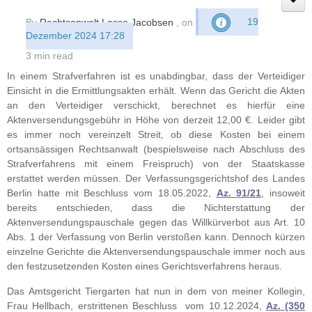
By
Rechtsanwalt Lasse Jacobsen
, on
19
Dezember 2024 17:28
3 min read
In einem Strafverfahren ist es unabdingbar, dass der Verteidiger
Einsicht in die Ermittlungsakten erhält. Wenn das Gericht die Akten
an den Verteidiger verschickt, berechnet es hierfür eine
Aktenversendungsgebühr in Höhe von derzeit 12,00 €. Leider gibt
es immer noch vereinzelt Streit, ob diese Kosten bei einem
ortsansässigen Rechtsanwalt (bespielsweise nach Abschluss des
Strafverfahrens mit einem Freispruch) von der Staatskasse
erstattet werden müssen. Der Verfassungsgerichtshof des Landes
Berlin hatte mit Beschluss vom 18.05.2022,
Az. 91/21
, insoweit
bereits entschieden, dass die Nichterstattung der
Aktenversendungspauschale gegen das Willkürverbot aus Art. 10
Abs. 1 der Verfassung von Berlin verstoßen kann. Dennoch kürzen
einzelne Gerichte die Aktenversendungspauschale immer noch aus
den festzusetzenden Kosten eines Gerichtsverfahrens heraus.
Das Amtsgericht Tiergarten hat nun in dem von meiner Kollegin,
Frau Hellbach, erstrittenen Beschluss vom 10.12.2024,
Az. (350