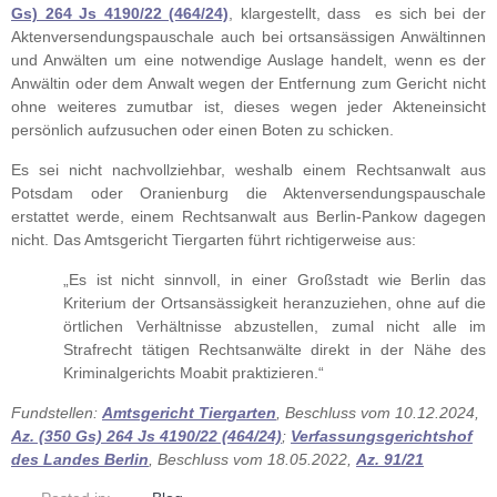
Gs) 264 Js 4190/22 (464/24)
, klargestellt, dass es sich bei der
Aktenversendungspauschale auch bei ortsansässigen Anwältinnen
und Anwälten um eine notwendige Auslage handelt, wenn es der
Anwältin oder dem Anwalt wegen der Entfernung zum Gericht nicht
ohne weiteres zumutbar ist, dieses wegen jeder Akteneinsicht
persönlich aufzusuchen oder einen Boten zu schicken.
Es sei nicht nachvollziehbar, weshalb einem Rechtsanwalt aus
Potsdam oder Oranienburg die Aktenversendungspauschale
erstattet werde, einem Rechtsanwalt aus Berlin-Pankow dagegen
nicht. Das Amtsgericht Tiergarten führt richtigerweise aus:
„Es ist nicht sinnvoll, in einer Großstadt wie Berlin das
Kriterium der Ortsansässigkeit heranzuziehen, ohne auf die
örtlichen Verhältnisse abzustellen, zumal nicht alle im
Strafrecht tätigen Rechtsanwälte direkt in der Nähe des
Kriminalgerichts Moabit praktizieren.“
Fundstellen:
Amtsgericht Tiergarten
, Beschluss vom 10.12.2024,
Az. (350 Gs) 264 Js 4190/22 (464/24)
;
Verfassungsgerichtshof
des Landes Berlin
, Beschluss vom 18.05.2022,
Az. 91/21