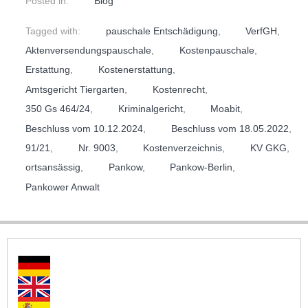
Posted in:
Blog
Tagged with:
pauschale Entschädigung
,
VerfGH
,
Aktenversendungspauschale
,
Kostenpauschale
,
Erstattung
,
Kostenerstattung
,
Amtsgericht Tiergarten
,
Kostenrecht
,
350 Gs 464/24
,
Kriminalgericht
,
Moabit
,
Beschluss vom 10.12.2024
,
Beschluss vom 18.05.2022
,
91/21
,
Nr. 9003
,
Kostenverzeichnis
,
KV GKG
,
ortsansässig
,
Pankow
,
Pankow-Berlin
,
Pankower Anwalt