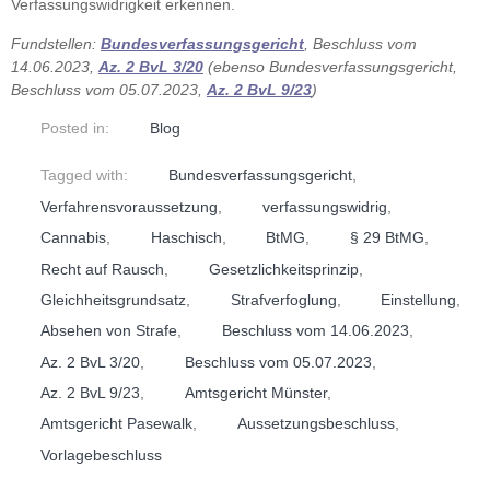
Verfassungswidrigkeit erkennen.
Fundstellen:
Bundesverfassungsgericht
, Beschluss vom
14.06.2023,
Az. 2 BvL 3/20
(ebenso Bundesverfassungsgericht,
Beschluss vom 05.07.2023,
Az. 2 BvL 9/23
)
Posted in:
Blog
Tagged with:
Bundesverfassungsgericht
,
Verfahrensvoraussetzung
,
verfassungswidrig
,
Cannabis
,
Haschisch
,
BtMG
,
§ 29 BtMG
,
Recht auf Rausch
,
Gesetzlichkeitsprinzip
,
Gleichheitsgrundsatz
,
Strafverfoglung
,
Einstellung
,
Absehen von Strafe
,
Beschluss vom 14.06.2023
,
Az. 2 BvL 3/20
,
Beschluss vom 05.07.2023
,
Az. 2 BvL 9/23
,
Amtsgericht Münster
,
Amtsgericht Pasewalk
,
Aussetzungsbeschluss
,
Vorlagebeschluss