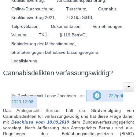
Koalitionsvertrag
,
Vorratsdatenspeicherung
,
Online-Durchsuchung
,
Tierschutz
,
Cannabis
,
Koalitionsvertrag 2021
,
§ 219a StGB
,
Tatprovolation
,
Dokumentation
,
Vernehmungen
,
V-Leute
,
TKÜ
,
§ 119 BetrVG
,
Behinderung der Mitbestimmung
,
Straftaten gegen Betriebsverfassungsorgane
,
Legalisierung
Cannabisdelikten verfassungswidrig?
By
Rechtsanwalt Lasse Jacobsen
, on
22 April
2020 12:08
Das Amtsgericht Bernau hält die Strafverfolgung von
Cannabisdelikten für verfassungswidrig und hat diese Frage daher
mit
Beschluss vom 18.09.2019
dem Bundesverfassungsgericht
vorgelegt. Nach Auffassung des Amtsgerichts Bernau sind alle
Regelungen des Betäubungsmittelgesetzes (BtMG)