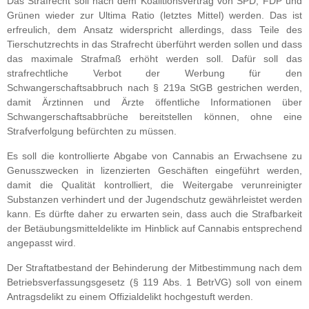
Das Strafrecht soll nach dem Koalitionsvertrag von SPD, FDP und
Grünen wieder zur Ultima Ratio (letztes Mittel) werden. Das ist
erfreulich, dem Ansatz widerspricht allerdings, dass Teile des
Tierschutzrechts in das Strafrecht überführt werden sollen und dass
das maximale Strafmaß erhöht werden soll. Dafür soll das
strafrechtliche Verbot der Werbung für den
Schwangerschaftsabbruch nach § 219a StGB gestrichen werden,
damit Ärztinnen und Ärzte öffentliche Informationen über
Schwangerschaftsabbrüche bereitstellen können, ohne eine
Strafverfolgung befürchten zu müssen.
Es soll die kontrollierte Abgabe von Cannabis an Erwachsene zu
Genusszwecken in lizenzierten Geschäften eingeführt werden,
damit die Qualität kontrolliert, die Weitergabe verunreinigter
Substanzen verhindert und der Jugendschutz gewährleistet werden
kann. Es dürfte daher zu erwarten sein, dass auch die Strafbarkeit
der Betäubungsmitteldelikte im Hinblick auf Cannabis entsprechend
angepasst wird.
Der Straftatbestand der Behinderung der Mitbestimmung nach dem
Betriebsverfassungsgesetz (§ 119 Abs. 1 BetrVG) soll von einem
Antragsdelikt zu einem Offizialdelikt hochgestuft werden.