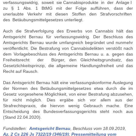
verfassungswidrig, soweit sie Cannabisprodukte in der Anlage I
zu § 1 Abs. 1 BtMG mit der Folge aufführen, dass der
unerlaubte Verkehr mit diesen Stoffen den Strafvorschriften
des Betäubungsmittelgesetzes unterliegt.
Auch die Strafverfolgung des Erwerbs von Cannabis hält das
Amtsgericht Bernau für verfassungswidrig. Der Beschluss des
Amtsgerichts Bernau wurde umfangreich begründet und nunmehr
veröffentlicht. Die Bestrafung von Cannabisdelikten verstößt nach
dem Vorlagebeschluss des Amtsgerichts Bernau u. a. gegen das
Freiheitsrecht der Bürger, den Gleichheitsgrundsatz, das
Gesetzlichkeitsprinzip, die allgemeine Handlungsfreiheit und das
Recht auf Rausch.
Das Amtsgericht Bernau hält eine verfassungskonforme Auslegung
der Normen des Betäubungsmittelgesetzes etwa durch die im
Gesetz vorgesehene Möglichkeit, von einer Bestrafung abzusehen,
für nicht möglich. Dies ergäbe sich vor allem aus der
Strafrechtspraxis, die hiervon wenig Gebrauch mache. Eine
Entscheidung des Bundesverfassungsgerichts steht noch aus
(Stand 22.04.2020).
Fundstellen:
Amtsgericht Bernau
, Beschluss vom 18.09.2019,
Az. 2 Cs 226 Js 7322/19 (346/19)
;
Pressemitteilung vom