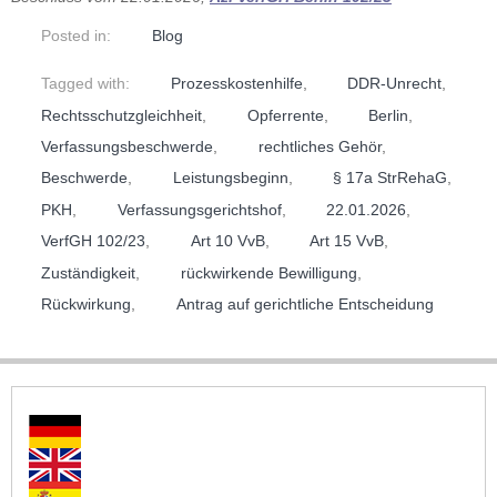
Posted in:
Blog
Tagged with:
Prozesskostenhilfe
,
DDR-Unrecht
,
Rechtsschutzgleichheit
,
Opferrente
,
Berlin
,
Verfassungsbeschwerde
,
rechtliches Gehör
,
Beschwerde
,
Leistungsbeginn
,
§ 17a StrRehaG
,
PKH
,
Verfassungsgerichtshof
,
22.01.2026
,
VerfGH 102/23
,
Art 10 VvB
,
Art 15 VvB
,
Zuständigkeit
,
rückwirkende Bewilligung
,
Rückwirkung
,
Antrag auf gerichtliche Entscheidung