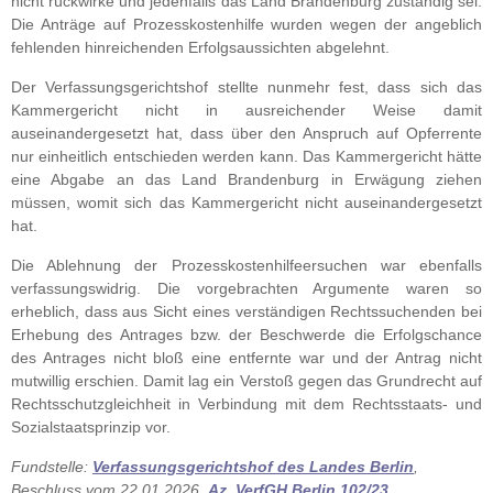
nicht rückwirke und jedenfalls das Land Brandenburg zuständig sei.
Die Anträge auf Prozesskostenhilfe wurden wegen der angeblich
fehlenden hinreichenden Erfolgsaussichten abgelehnt.
Der Verfassungsgerichtshof stellte nunmehr fest, dass sich das
Kammergericht nicht in ausreichender Weise damit
auseinandergesetzt hat, dass über den Anspruch auf Opferrente
nur einheitlich entschieden werden kann. Das Kammergericht hätte
eine Abgabe an das Land Brandenburg in Erwägung ziehen
müssen, womit sich das Kammergericht nicht auseinandergesetzt
hat.
Die Ablehnung der Prozesskostenhilfeersuchen war ebenfalls
verfassungswidrig. Die vorgebrachten Argumente waren so
erheblich, dass aus Sicht eines verständigen Rechtssuchenden bei
Erhebung des Antrages bzw. der Beschwerde die Erfolgschance
des Antrages nicht bloß eine entfernte war und der Antrag nicht
mutwillig erschien. Damit lag ein Verstoß gegen das Grundrecht auf
Rechtsschutzgleichheit in Verbindung mit dem Rechtsstaats- und
Sozialstaatsprinzip vor.
Fundstelle:
Verfassungsgerichtshof des Landes Berlin
,
Beschluss vom 22.01.2026,
Az. VerfGH Berlin 102/23