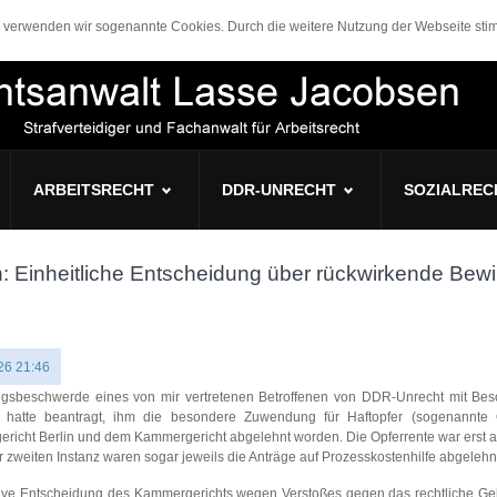
n, verwenden wir sogenannte Cookies. Durch die weitere Nutzung der Webseite s
ARBEITSRECHT
DDR-UNRECHT
SOZIALREC
: Einheitliche Entscheidung über rückwirkende Bewi
26 21:46
ungsbeschwerde eines von mir vertretenen Betroffenen von DDR-Unrecht mit Be
e hatte beantragt, ihm die besondere Zuwendung für Haftopfer (sogenannte 
ericht Berlin und dem Kammergericht abgelehnt worden. Die Opferrente war erst 
er zweiten Instanz waren sogar jeweils die Anträge auf Prozesskostenhilfe abgeleh
tive Entscheidung des Kammergerichts wegen Verstoßes gegen das rechtliche Geh