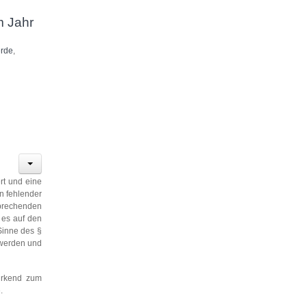
m Jahr
erde
,
rt und eine
n fehlender
sprechenden
 es auf den
Sinne des §
 werden und
wirkend zum
.