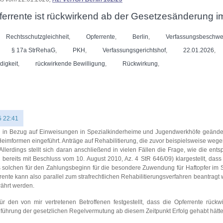
errente ist rückwirkend ab der Gesetzesänderung i
Rechtsschutzgleichheit
,
Opferrente
,
Berlin
,
Verfassungsbeschw
§ 17a StrRehaG
,
PKH
,
Verfassungsgerichtshof
,
22.01.2026
,
digkeit
,
rückwirkende Bewilligung
,
Rückwirkung
,
5 22:41
g in Bezug auf Einweisungen in Spezialkinderheime und Jugendwerkhöfe geände
Heimformen eingeführt. Anträge auf Rehabilitierung, die zuvor beispielsweise wege
erdings stellt sich daran anschließend in vielen Fällen die Frage, wie die ent
ereits mit Beschluss vom 10. August 2010, Az. 4 StR 646/09) klargestellt, dass
 als solchen für den Zahlungsbeginn für die besondere Zuwendung für Haftopfer im 
ente kann also parallel zum strafrechtlichen Rehabilitierungsverfahren beantragt
währt werden.
 den von mir vertretenen Betroffenen festgestellt, dass die Opferrente rück
inführung der gesetzlichen Regelvermutung ab diesem Zeitpunkt Erfolg gehabt hätte