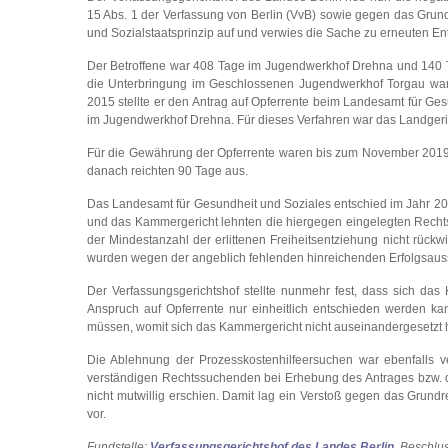
15 Abs. 1 der Verfassung von Berlin (VvB) sowie gegen das Grund
und Sozialstaatsprinzip auf und verwies die Sache zu erneuten E
Der Betroffene war 408 Tage im Jugendwerkhof Drehna und 140 
die Unterbringung im Geschlossenen Jugendwerkhof Torgau war de
2015 stellte er den Antrag auf Opferrente beim Landesamt für Gesu
im Jugendwerkhof Drehna. Für dieses Verfahren war das Landgerich
Für die Gewährung der Opferrente waren bis zum November 2019 
danach reichten 90 Tage aus.
Das Landesamt für Gesundheit und Soziales entschied im Jahr 20
und das Kammergericht lehnten die hiergegen eingelegten Rechtsm
der Mindestanzahl der erlittenen Freiheitsentziehung nicht rück
wurden wegen der angeblich fehlenden hinreichenden Erfolgsaus
Der Verfassungsgerichtshof stellte nunmehr fest, dass sich da
Anspruch auf Opferrente nur einheitlich entschieden werden 
müssen, womit sich das Kammergericht nicht auseinandergesetzt h
Die Ablehnung der Prozesskostenhilfeersuchen war ebenfalls v
verständigen Rechtssuchenden bei Erhebung des Antrages bzw. de
nicht mutwillig erschien. Damit lag ein Verstoß gegen das Grundr
vor.
Fundstelle:
Verfassungsgerichtshof des Landes Berlin
, Beschlu