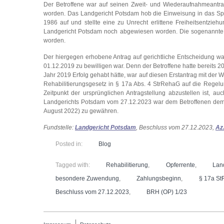
Der Betroffene war auf seinen Zweit- und Wiederaufnahmeantrag
worden. Das Landgericht Potsdam hob die Einweisung in das Spe
1986 auf und stellte eine zu Unrecht erlittene Freiheitsentzi
Landgericht Potsdam noch abgewiesen worden. Die sogenannte O
worden.
Der hiergegen erhobene Antrag auf gerichtliche Entscheidung war
01.12.2019 zu bewilligen war. Denn der Betroffene hatte bereits 2
Jahr 2019 Erfolg gehabt hätte, war auf diesen Erstantrag mit der 
Rehabilitierungsgesetz in § 17a Abs. 4 StrRehaG auf die Regelun
Zeitpunkt der ursprünglichen Antragstellung abzustellen ist, a
Landgerichts Potsdam vom 27.12.2023 war dem Betroffenen demn
August 2022) zu gewähren.
Fundstelle:
Landgericht Potsdam
, Beschluss vom 27.12.2023,
Az
Posted in:
Blog
Tagged with:
Rehabilitierung
,
Opferrente
,
Lan
besondere Zuwendung
,
Zahlungsbeginn
,
§ 17a S
Beschluss vom 27.12.2023
,
BRH (OP) 1/23