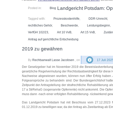
Landgericht Potsdam: Opf
Posted in:
Blog
Tagged with:
Prozesskostenhilfe
,
DDR-Unrecht
,
rechtliches Gehör
,
Beschwerde
,
Leistungsbeginn
,
VerfGH 102/23
,
Art 10 VvB
,
Art 15 VvB
,
Zustän
Antrag auf gerichtliche Entscheidung
2019 zu gewähren
By
Rechtsanwalt Lasse Jacobsen
, on
17 Juli 202
Der Gesetzgeber hat im November 2019 die Beweislastverteilun
gesetzliche Regelvermutung der Rechtsstaatswidrigkeit für diese 
Nachweise abgewiesen wurden, können nun öfter Erfolg haben. All
Folgeansprüche zu behandeln sind. Der Bundesgerichtshof hatte b
Zeitpunkt der Antragstellung der strafrechtliche Rehabilitierung
17 a StrRehaG (sogenannte Opferrente) nicht ankommt. Die Opferr
muss dann -nach einer erfolgten Rehabilitierung- rückwirkend ge
Das Landgericht Potsdam hat mit Beschluss vom 27.12.2023 für
01.12.2019 zu bewilligen war, da der Antrag als Zweitantrag ab E