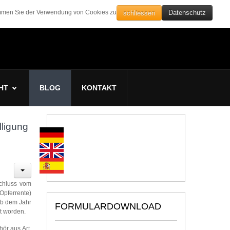
schliessen
timmen Sie der Verwendung von Cookies zu
Datenschutz
HT
BLOG
KONTAKT
lligung
schluss vom
Opferrente)
ab dem Jahr
FORMULARDOWNLOAD
nt worden.
ör aus Art.