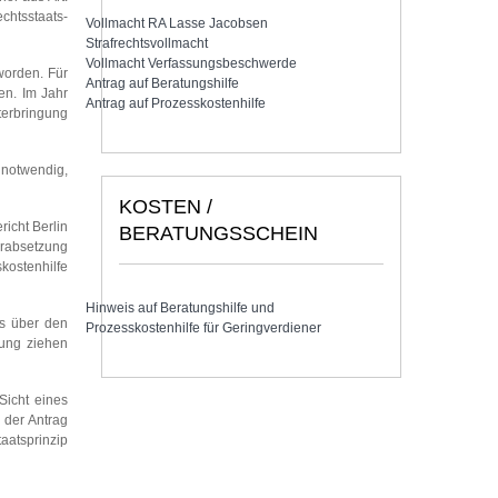
chtsstaats-
Vollmacht RA Lasse Jacobsen
Strafrechtsvollmacht
Vollmacht Verfassungsbeschwerde
worden. Für
Antrag auf Beratungshilfe
en. Im Jahr
Antrag auf Prozesskostenhilfe
nterbringung
 notwendig,
KOSTEN /
icht Berlin
BERATUNGSSCHEIN
erabsetzung
kostenhilfe
Hinweis auf Beratungshilfe und
ss über den
Prozesskostenhilfe für Geringverdiener
gung ziehen
Sicht eines
 der Antrag
aatsprinzip