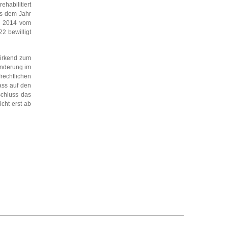
habilitiert
us dem Jahr
hr 2014 vom
2 bewilligt
wirkend zum
sänderung im
frechtlichen
ass auf den
schluss das
cht erst ab