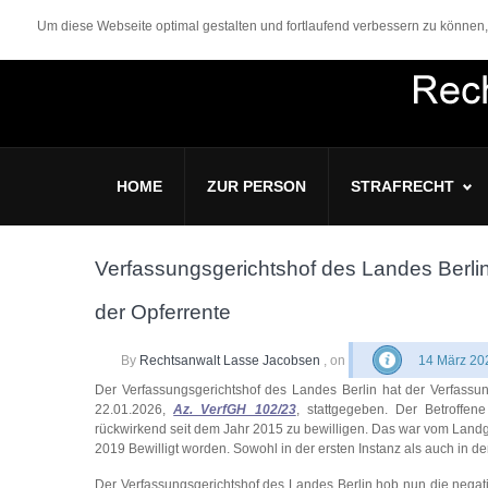
Um diese Webseite optimal gestalten und fortlaufend verbessern zu könne
HOME
ZUR PERSON
STRAFRECHT
Verfassungsgerichtshof des Landes Berlin
der Opferrente
By
Rechtsanwalt Lasse Jacobsen
, on
14 März 20
Der Verfassungsgerichtshof des Landes Berlin hat der Verfass
22.01.2026,
Az. VerfGH 102/23
, stattgegeben. Der Betroffen
rückwirkend seit dem Jahr 2015 zu bewilligen. Das war vom Landg
2019 Bewilligt worden. Sowohl in der ersten Instanz als auch in d
Der Verfassungsgerichtshof des Landes Berlin hob nun die nega