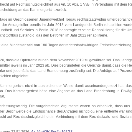
recht auf Rechtsschutzgleichheit aus Art. 10 Abs. 1 VvB in Verbindung mit dem Re
ntscheidung an das Kammergericht zurück.
Tage im Geschlossenen Jugendwerkhof Torgau rechtsstaatswidrig untergebracht 
r Antragsteller bereits im Jahr 2013 vom Landgericht Berlin rehabilitiert word
ndheit und Soziales in Berlin. 2018 beantragte er seine Rehabilitierng für die U
t Cottbus zuständig, das den Betroffen im Jahr 2022 rehabilitierte.
eine Mindestanzahl von 180 Tagen der rechtsstaatswidrigen Freiheitsentziehung
20, dass die Opferrente nur ab dem November 2019 zu gewähren sei. Das Landger
ittel jeweils im Jahr 2023 ab. Dies begründeten die Gerichte damit, dass die H
wirke und jedenfalls das Land Brandenburg zuständig sei. Die Anträge auf Prozess
sichten abgelehnt.
s Kammergericht nicht in ausreichender Weise damit auseinandergesetzt hat, da
kann. Das Kammergericht hätte eine Abgabe an das Land Brandenburg in Erwä
at.
erfassungswidrig. Die vorgebrachten Argumente waren so erheblich, dass aus 
r Beschwerde die Erfolgschance des Antrages nicht bloß eine entfernte war und
echt auf Rechtsschutzgleichheit in Verbindung mit dem Rechtsstaats- und Sozialst
ss vom 22.01.2026,
Az. VerfGH Berlin 102/23