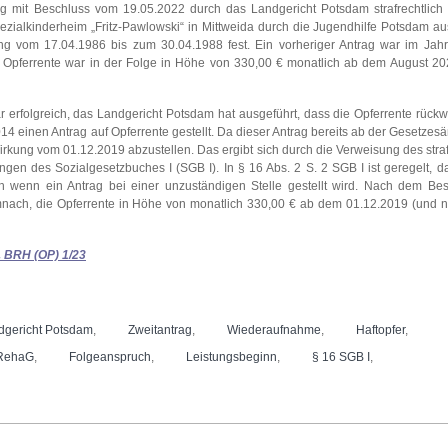
 mit Beschluss vom 19.05.2022 durch das Landgericht Potsdam strafrechtlich re
zialkinderheim „Fritz-Pawlowski“ in Mittweida durch die Jugendhilfe Potsdam a
ehung vom 17.04.1986 bis zum 30.04.1988 fest. Ein vorheriger Antrag war im Ja
pferrente war in der Folge in Höhe von 330,00 € monatlich ab dem August 202
 erfolgreich, das Landgericht Potsdam hat ausgeführt, dass die Opferrente rück
014 einen Antrag auf Opferrente gestellt. Da dieser Antrag bereits ab der Gesetze
Wirkung vom 01.12.2019 abzustellen. Das ergibt sich durch die Verweisung des stra
gen des Sozialgesetzbuches I (SGB I). In § 16 Abs. 2 S. 2 SGB I ist geregelt, d
uch wenn ein Antrag bei einer unzuständigen Stelle gestellt wird. Nach dem Be
ach, die Opferrente in Höhe von monatlich 330,00 € ab dem 01.12.2019 (und ni
. BRH (OP) 1/23
dgericht Potsdam
,
Zweitantrag
,
Wiederaufnahme
,
Haftopfer
,
tRehaG
,
Folgeanspruch
,
Leistungsbeginn
,
§ 16 SGB I
,