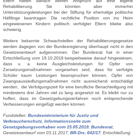
Eltern hätten danach keinen Anspruch auf eine eigene
Rehabilitierung. Sie könnten aber immerhin
Unterstützungsleistungen bei der Stiftung für ehemalige politische
Häftlinge beantragen. Die rechtliche Position von ins Heim
eingewiesenen Kindern politisch verfolgter Eltern bliebe also
schwierig.
Weitere bekannte Schwachstellen der Rehabilitierungsgesetze
werden dagegen von der Bundesregierung überhaupt nicht in den
Gesetzesentwurf aufgenommen. Der Bundesrat hat in einer
Entschließung vom 19.10.2018 beispielsweise darauf hingewiesen,
dass u. a. keine Ausgleichsleistungen für Opfer von
Zersetzungsmaßnahmen vorgesehen sind, dass für verfolgte
Schüler kaum Leistungen beanspruchen können, Opfer von
Zwangsaussiedlungsmaßnahmen nicht ausreichend entschädigt
werden, die Verfolgungszeit für eine berufliche Benachteiligung mit
mindestens drei Jahren viel zu lang angesetzt ist. Es bleibt nur zu
hoffen, dass im Gesetzgebungsverfahren noch entsprechende
Verbesserungen eingefügt werden können.
Fundstellen:
Bundesministerium für Justiz und
Verbraucherschutz
,
Informationsseite zum
Gesetzgebungsvorhaben vom 15.05.2019
;
Bundesrat
,
Gesetzesentwurf vom 03.11.2017,
BR-Drs. 642/17
; Entschließung