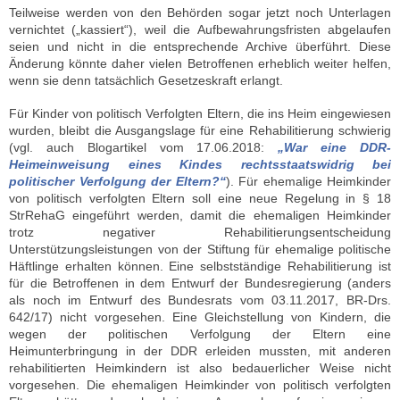
Teilweise werden von den Behörden sogar jetzt noch Unterlagen
vernichtet („kassiert“), weil die Aufbewahrungsfristen abgelaufen
seien und nicht in die entsprechende Archive überführt. Diese
Änderung könnte daher vielen Betroffenen erheblich weiter helfen,
wenn sie denn tatsächlich Gesetzeskraft erlangt.
Für Kinder von politisch Verfolgten Eltern, die ins Heim eingewiesen
wurden, bleibt die Ausgangslage für eine Rehabilitierung schwierig
(vgl. auch Blogartikel vom 17.06.2018:
„War eine DDR-
Heimeinweisung eines Kindes rechtsstaatswidrig bei
politischer Verfolgung der Eltern?“
). Für ehemalige Heimkinder
von politisch verfolgten Eltern soll eine neue Regelung in § 18
StrRehaG eingeführt werden, damit die ehemaligen Heimkinder
trotz negativer Rehabilitierungsentscheidung
Unterstützungsleistungen von der Stiftung für ehemalige politische
Häftlinge erhalten können. Eine selbstständige Rehabilitierung ist
für die Betroffenen in dem Entwurf der Bundesregierung (anders
als noch im Entwurf des Bundesrats vom 03.11.2017, BR-Drs.
642/17) nicht vorgesehen. Eine Gleichstellung von Kindern, die
wegen der politischen Verfolgung der Eltern eine
Heimunterbringung in der DDR erleiden mussten, mit anderen
rehabilitierten Heimkindern ist also bedauerlicher Weise nicht
vorgesehen. Die ehemaligen Heimkinder von politisch verfolgten