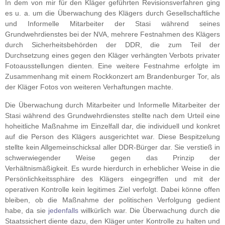
In dem von mir für den Kläger geführten Revisionsverfahren ging
es u. a. um
die Überwachung des Klägers durch Gesellschaftliche
und Informelle Mitarbeiter der Stasi während seines
Grundwehrdienstes bei der NVA, mehrere Festnahmen des Klägers
durch Sicherheitsbehörden der DDR, die zum Teil der
Durchsetzung eines gegen den Kläger verhängten Verbots privater
Fotoausstellungen dienten. Eine weitere Festnahme erfolgte im
Zusammenhang mit einem Rockkonzert am Brandenburger Tor, als
der Kläger Fotos von weiteren Verhaftungen machte.
Die Überwachung durch Mitarbeiter und Informelle Mitarbeiter der
Stasi während des Grundwehrdienstes stellte nach dem Urteil eine
hoheitliche Maßnahme im Einzelfall dar, die individuell und konkret
auf die Person des Klägers ausgerichtet war. Diese Bespitzelung
stellte kein Allgemeinschicksal aller DDR-Bürger dar. Sie verstieß in
schwerwiegender Weise gegen das Prinzip der
Verhältnismäßigkeit. Es wurde hierdurch in erheblicher Weise in die
Persönlichkeitssphäre des Klägers eingegriffen und mit der
operativen Kontrolle kein legitimes Ziel verfolgt. Dabei könne offen
bleiben, ob die Maßnahme der politischen Verfolgung gedient
habe, da sie
jedenfalls
willkürlich war. Die Überwachung durch die
Staatssichert diente dazu, den Kläger unter Kontrolle zu halten und