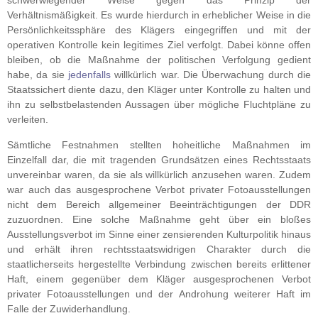
schwerwiegender Weise gegen das Prinzip der
Verhältnismäßigkeit. Es wurde hierdurch in erheblicher Weise in die
Persönlichkeitssphäre des Klägers eingegriffen und mit der
operativen Kontrolle kein legitimes Ziel verfolgt. Dabei könne offen
bleiben, ob die Maßnahme der politischen Verfolgung gedient
habe, da sie
jedenfalls
willkürlich war. Die Überwachung durch die
Staatssichert diente dazu, den Kläger unter Kontrolle zu halten und
ihn zu selbstbelastenden Aussagen über mögliche Fluchtpläne zu
verleiten.
Sämtliche Festnahmen stellten hoheitliche Maßnahmen im
Einzelfall dar, die mit tragenden Grundsätzen eines Rechtsstaats
unvereinbar waren, da sie als willkürlich anzusehen waren. Zudem
war auch das ausgesprochene Verbot privater Fotoausstellungen
nicht dem Bereich allgemeiner Beeinträchtigungen der DDR
zuzuordnen. Eine solche Maßnahme geht über ein bloßes
Ausstellungsverbot im Sinne einer zensierenden Kulturpolitik hinaus
und erhält ihren rechtsstaatswidrigen Charakter durch die
staatlicherseits hergestellte Verbindung zwischen bereits erlittener
Haft, einem gegenüber dem Kläger ausgesprochenen Verbot
privater Fotoausstellungen und der Androhung weiterer Haft im
Falle der Zuwiderhandlung.