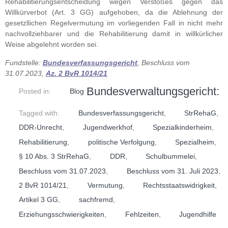
Rehabilitierungsentscheidung wegen Verstoßes gegen das
Willkürverbot (Art. 3 GG) aufgehoben, da die Ablehnung der
gesetzllichen Regelvermutung im vorliegenden Fall in nicht mehr
nachvollziehbarer und die Rehabilitierung damit in willkürlicher
Weise abgelehnt worden sei.
Fundstelle:
Bundesverfassungsgericht
, Beschluss vom
31.07.2023,
Az. 2 BvR 1014/21
Bundesverwaltungsgericht:
Posted in:
Blog
Tagged with:
Bundesverfassungsgericht
,
StrRehaG
,
DDR-Unrecht
,
Jugendwerkhof
,
Spezialkinderheim
,
Rehabilitierung
,
politische Verfolgung
,
Spezialheim
,
§ 10 Abs. 3 StrRehaG
,
DDR
,
Schulbummelei
,
Beschluss vom 31.07.2023
,
Beschluss vom 31. Juli 2023
,
2 BvR 1014/21
,
Vermutung
,
Rechtsstaatswidrigkeit
,
Artikel 3 GG
,
sachfremd
,
Erziehungsschwierigkeiten
,
Fehlzeiten
,
Jugendhilfe