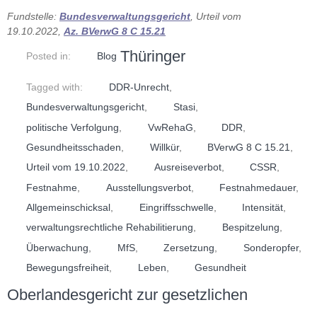
Fundstelle:
Bundesverwaltungsgericht
, Urteil vom
19.10.2022,
Az. BVerwG 8 C 15.21
Thüringer
Posted in:
Blog
Tagged with:
DDR-Unrecht
,
Bundesverwaltungsgericht
,
Stasi
,
politische Verfolgung
,
VwRehaG
,
DDR
,
Gesundheitsschaden
,
Willkür
,
BVerwG 8 C 15.21
,
Urteil vom 19.10.2022
,
Ausreiseverbot
,
CSSR
,
Festnahme
,
Ausstellungsverbot
,
Festnahmedauer
,
Allgemeinschicksal
,
Eingriffsschwelle
,
Intensität
,
verwaltungsrechtliche Rehabilitierung
,
Bespitzelung
,
Überwachung
,
MfS
,
Zersetzung
,
Sonderopfer
,
Bewegungsfreiheit
,
Leben
,
Gesundheit
Oberlandesgericht zur gesetzlichen