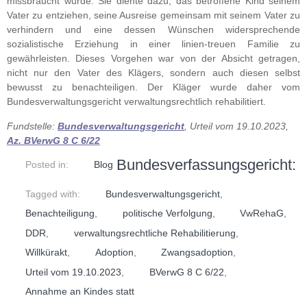
missbraucht wurde. Sie diente dazu, das betroffene Kind seinem
Vater zu entziehen, seine Ausreise gemeinsam mit seinem Vater zu
verhindern und eine dessen Wünschen widersprechende
sozialistische Erziehung in einer linien-treuen Familie zu
gewährleisten. Dieses Vorgehen war von der Absicht getragen,
nicht nur den Vater des Klägers, sondern auch diesen selbst
bewusst zu benachteiligen. Der Kläger wurde daher vom
Bundesverwaltungsgericht verwaltungsrechtlich rehabilitiert.
Fundstelle:
Bundesverwaltungsgericht
, Urteil vom 19.10.2023,
Az. BVerwG 8 C 6/22
Bundesverfassungsgericht:
Posted in:
Blog
Tagged with:
Bundesverwaltungsgericht
,
Benachteiligung
,
politische Verfolgung
,
VwRehaG
,
DDR
,
verwaltungsrechtliche Rehabilitierung
,
Willkürakt
,
Adoption
,
Zwangsadoption
,
Urteil vom 19.10.2023
,
BVerwG 8 C 6/22
,
Annahme an Kindes statt