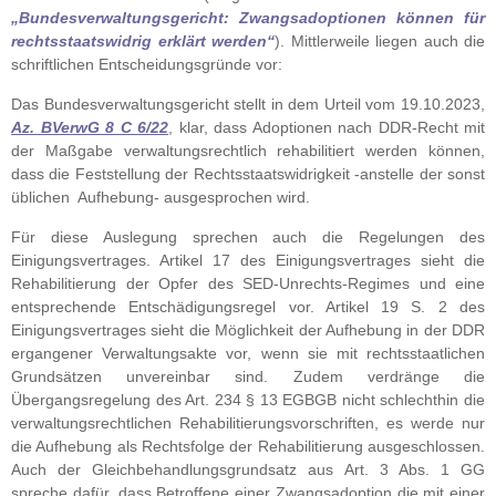
„Bundesverwaltungsgericht: Zwangsadoptionen können für
rechtsstaatswidrig erklärt werden“
). Mittlerweile liegen auch die
schriftlichen Entscheidungsgründe vor:
Das Bundesverwaltungsgericht stellt in dem Urteil vom 19.10.2023,
Az. BVerwG 8 C 6/22
, klar, dass Adoptionen nach DDR-Recht mit
der Maßgabe verwaltungsrechtlich rehabilitiert werden können,
dass die Feststellung der Rechtsstaatswidrigkeit -anstelle der sonst
üblichen Aufhebung- ausgesprochen wird.
Für diese Auslegung sprechen auch die Regelungen des
Einigungsvertrages. Artikel 17 des Einigungsvertrages sieht die
Rehabilitierung der Opfer des SED-Unrechts-Regimes und eine
entsprechende Entschädigungsregel vor. Artikel 19 S. 2 des
Einigungsvertrages sieht die Möglichkeit der Aufhebung in der DDR
ergangener Verwaltungsakte vor, wenn sie mit rechtsstaatlichen
Grundsätzen unvereinbar sind. Zudem verdränge die
Übergangsregelung des Art. 234 § 13 EGBGB nicht schlechthin die
verwaltungsrechtlichen Rehabilitierungsvorschriften, es werde nur
die Aufhebung als Rechtsfolge der Rehabilitierung ausgeschlossen.
Auch der Gleichbehandlungsgrundsatz aus Art. 3 Abs. 1 GG
spreche dafür, dass Betroffene einer Zwangsadoption die mit einer