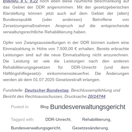
BVerwG 8 C 9.22
noch eben diese räumliche Beschränkung auf
das Gebiet der DDR angenommen. Mit der gesetzgeberischen
Klarstellung können jetzt auch auf dem Gebiet der (alten)
Bundesrepublik (oder anderswo) Betroffene von
Zersetzungsmaßnahmen Anspruch auf die entsprechende
verwaltungsrechtliche Rehabilitierung haben.
Opfer von Zwangsaussiedlungen in der DDR können zudem eine
Einmalzahlung in Höhe von 7.500,00 € erhalten. Bereits erbrachte
Leistungen sind auf die neue Einmalzahlung nicht anzurechnen.
Die Leistung ist -wie die Leistungen nach den anderen
Rehabilitierungsgesetzen für DDR-Unrecht (und dem
Häftlingshilfegesetz)- einkommenssteuerfrei. Die Änderungen
werden ab dem 01.07.2025 Gesetzeskraft erlangen.
Fundstelle:
Deutscher Bundestag
, Beschlussempfehlung und
Bericht des Rechtsausschusses, Drucksache
20/14744
Bundesverwaltungsgericht
Posted in:
Blog
Tagged with:
DDR-Unrecht
,
Rehabilitierung
,
Bundesverwaltungsgericht
,
Gesetzesänderung
,