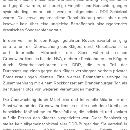
und geprüft werden, ob derartige Eingriffe und Benachteiligungen
systembedingt mehr oder weniger allgemeines DDR-Schicksal
waren
. D
ie verwaltungsrechtliche Rehabilitierung setzt aber auch
insoweit kein über eine ungleiche Betroffenheit hinausgehendes
drastisches Sonderopfer voraus.
In dem von mir für den Kläger geführten Revisionsverfahren ging
es u. a. um
die Überwachung des Klägers durch Gesellschaftliche
und Informelle Mitarbeiter der Stasi während seines
Grundwehrdienstes bei der NVA, mehrere Festnahmen des Klägers
durch Sicherheitsbehörden der DDR, die zum Teil der
Durchsetzung eines gegen den Kläger verhängten Verbots privater
Fotoausstellungen dienten. Eine weitere Festnahme erfolgte im
Zusammenhang mit einem Rockkonzert am Brandenburger Tor, als
der Kläger Fotos von weiteren Verhaftungen machte.
Die Überwachung durch Mitarbeiter und Informelle Mitarbeiter der
Stasi während des Grundwehrdienstes stellte nach dem Urteil eine
hoheitliche Maßnahme im Einzelfall dar, die individuell und konkret
auf die Person des Klägers ausgerichtet war. Diese Bespitzelung
stellte kein Allgemeinschicksal aller DDR-Bürger dar. Sie verstieß in