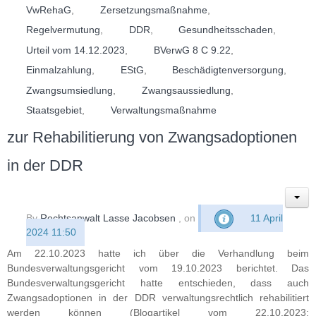
VwRehaG
,
Zersetzungsmaßnahme
,
Regelvermutung
,
DDR
,
Gesundheitsschaden
,
Urteil vom 14.12.2023
,
BVerwG 8 C 9.22
,
Einmalzahlung
,
EStG
,
Beschädigtenversorgung
,
Zwangsumsiedlung
,
Zwangsaussiedlung
,
Staatsgebiet
,
Verwaltungsmaßnahme
zur Rehabilitierung von Zwangsadoptionen
in der DDR
By
Rechtsanwalt Lasse Jacobsen
, on
11 April
2024 11:50
Am 22.10.2023 hatte ich über die Verhandlung beim
Bundesverwaltungsgericht vom 19.10.2023 berichtet. Das
Bundesverwaltungsgericht hatte entschieden, dass auch
Zwangsadoptionen in der DDR verwaltungsrechtlich rehabilitiert
werden können (Blogartikel vom 22.10.2023: