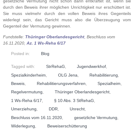
gesetzliche Vermutung nicht schon dann entkräftet ist, wenn sie
durch den Beweis ihrer möglichen Unrichtigkeit nur erschüttert ist.
Sie muss vielmehr durch den vollen Beweis ihres Gegenteils
widerlegt sein, das Gericht muss also die Überzeugung vom
Gegenteil der Vermutung gewinnen.
Fundstelle:
Thüringer Oberlandesgericht
,
Beschluss vom
16.11.2020,
Az. 1 Ws-Reha 6/17
Posted in:
Blog
Tagged with:
StrRehaG
,
Jugendwerkhof
,
Spezialkinderheim
,
OLG Jena
,
Rehabilitierung
,
Beweis
,
Rehabilitierungsverfahren
,
Spezialheim
,
Regelvermutung
,
Thüringer Oberlandesgericht
,
1 Ws-Reha 6/17
,
§ 10 Abs. 3 StRehaG
,
Umerziehung
,
DDR
,
Unrecht
,
Beschluss vom 16.11.2020
,
gesetzliche Vermutung
,
Widerlegung
,
Beweiserschütterung