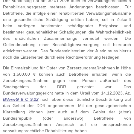
Der Bundestag hat am 30.01.2025 auch im verwaltungsrechtlichen
Rehabilitierungsgesetz mehrere Änderungen beschlossen. Für
Betroffene, die infolge einer rehabilitierten Verwaltungsmaßnahme
eine gesundheitliche Schädigung erlitten haben, soll in Zukunft
beim Vorliegen bestimmter schädigender Ereignisse und
bestimmter gesundheitlicher Schädigungen die Wahrscheinlichkeit
des ursächlichen Zusammenhangs vermutet werden. Die
Geltendmachung einer Beschädigtenversorgung soll hierdurch
erleichtert werden. Das Bundesministerium der Justiz muss hierzu
noch die Einzelheiten durch eine Rechtsverordnung festlegen.
Die Einmalzahlung für Opfer von Zersetzungsmaßnahmen in Höhe
von 1.500,00 € können auch Betroffene erhalten, wenn die
Zersetzungsmaßnahme gegen eine Person außerhalb des
Staatsgebiets der DDR gerichtet war. Das
Bundesverwaltungsgericht hatte in dem Urteil vom 14.12.2023, Az.
BVerwG 8 C 9.22
noch eben diese räumliche Beschränkung auf
das Gebiet der DDR angenommen. Mit der gesetzgeberischen
Klarstellung können jetzt auch auf dem Gebiet der (alten)
Bundesrepublik (oder anderswo) Betroffene von
Zersetzungsmaßnahmen Anspruch auf die entsprechende
verwaltungsrechtliche Rehabilitierung haben.