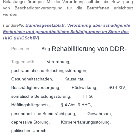
Belastungsstörungen. Mit der Verordnung soll die die Bewilligung
von Beschädigtenversorgung für die Betroffenen erleichtert
werden.
Fundstelle:
Bundesgesetzblatt
,
Verordnung über schädigende
Ereignisse und gesundheitliche
Schädigungen im Sinne des
HHG (HHGSchäV)
Rehabilitierung von DDR-
Posted in:
Blog
Tagged with:
Verordnung
,
posttraumatische Belastungsstörungen
,
Gesundheitsschaden
,
Kausalität
,
Beschädigtenversorgung
,
Rückwirkung
,
SGB XIV
,
somatische Belastungsstörung
,
HHG
,
Häftlingshilfegesetz
,
§ 4 Abs. 6 HHG
,
gesundheitliche Beeinträchtigung
,
Gewahrsam
,
depressive Störung
,
Körpererfahrungsstörung
,
politisches Unrecht