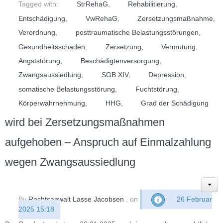
Tagged with:
StrRehaG
,
Rehabilitierung
,
Entschädigung
,
VwRehaG
,
Zersetzungsmaßnahme
,
Verordnung
,
posttraumatische Belastungsstörungen
,
Gesundheitsschaden
,
Zersetzung
,
Vermutung
,
Angststörung
,
Beschädigtenversorgung
,
Zwangsaussiedlung
,
SGB XIV
,
Depression
,
somatische Belastungsstörung
,
Fuchtstörung
,
Körperwahrnehmung
,
HHG
,
Grad der Schädigung
wird bei Zersetzungsmaßnahmen
aufgehoben – Anspruch auf Einmalzahlung
wegen Zwangsaussiedlung
By
Rechtsanwalt Lasse Jacobsen
, on
26 Februar
2025 15:18