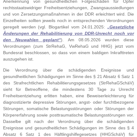
Anerkennung von gesundheitlichen Folgeschäden für Opfer
rechtsstaatswidriger Freiheitsentziehungen, Zwangsaussiedlungen
und von Zersetzungsmaßnahmen in der DDR erleichtert wird. Die
Einzelheiten sollten jeweils noch in entsprechenden Verordnungen
geregelt werden (vgl. Blogartikel vom 24.01.2025:
„Gesetzliche
Änderungen der Rehabilitierung von DDR-Unrecht noch vor
den Neuwahlen geplant“
). Am 08.05.2026 wurden diese
Verordnungen (zum StrRehaG, VwRehaG und HHG) jetzt vom
Bundesrat beschlossen, so dass von einem baldigen Inkrafttreten
auszugehen ist.
Die Verordnung über die schädigenden Ereignisse und
gesundheitlichen Schädigungen im Sinne des § 21 Absatz 6 Satz 1
des Strafrechtlichen Rehabilitierungsgesetzes (StrRehaGSchäV)
sieht für Betreoffene, die mindestens 30 Tage zu Unrecht
Freiheitsentziehung erlitten haben, eine Beweiserleichterung für
diagnostizierte depressive Störungen, angst- oder furchtbezogene
Störungen, somatische Belastungsstörungen oder Störungen der
Körpererfahrung sowie posttraumatische Belastungsstörungen vor.
Dasselbe gilt nach der Verordnung über die schädigenden
Ereignisse und gesundheitlichen Schädigungen im Sinne des § 4
Absatz 6 Satz 1 des Häftlingshilfegesetzes (HHGSchäV) für