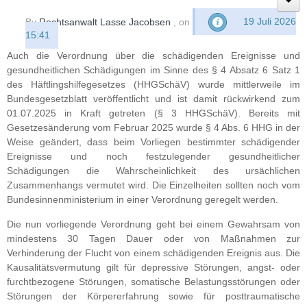
By
Rechtsanwalt Lasse Jacobsen
, on
19 Juli 2026
15:41
Auch die Verordnung über die schädigenden Ereignisse und
gesundheitlichen Schädigungen im Sinne des § 4 Absatz 6 Satz 1
des Häftlingshilfegesetzes (HHGSchäV) wurde mittlerweile im
Bundesgesetzblatt veröffentlicht und ist damit rückwirkend zum
01.07.2025 in Kraft getreten (§ 3 HHGSchäV). Bereits mit
Gesetzesänderung vom Februar 2025 wurde § 4 Abs. 6 HHG in der
Weise geändert, dass beim Vorliegen bestimmter schädigender
Ereignisse und noch festzulegender gesundheitlicher
Schädigungen die Wahrscheinlichkeit des ursächlichen
Zusammenhangs vermutet wird. Die Einzelheiten sollten noch vom
Bundesinnenministerium in einer Verordnung geregelt werden.
Die nun vorliegende Verordnung geht bei einem Gewahrsam von
mindestens 30 Tagen Dauer oder von Maßnahmen zur
Verhinderung der Flucht von einem schädigenden Ereignis aus. Die
Kausalitätsvermutung gilt für depressive Störungen, angst- oder
furchtbezogene Störungen, somatische Belastungsstörungen oder
Störungen der Körpererfahrung sowie für posttraumatische