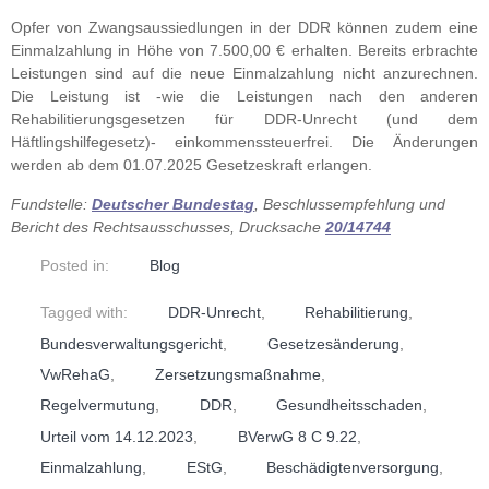
Opfer von Zwangsaussiedlungen in der DDR können zudem eine
Einmalzahlung in Höhe von 7.500,00 € erhalten. Bereits erbrachte
Leistungen sind auf die neue Einmalzahlung nicht anzurechnen.
Die Leistung ist -wie die Leistungen nach den anderen
Rehabilitierungsgesetzen für DDR-Unrecht (und dem
Häftlingshilfegesetz)- einkommenssteuerfrei. Die Änderungen
werden ab dem 01.07.2025 Gesetzeskraft erlangen.
Fundstelle:
Deutscher Bundestag
, Beschlussempfehlung und
Bericht des Rechtsausschusses, Drucksache
20/14744
Posted in:
Blog
Tagged with:
DDR-Unrecht
,
Rehabilitierung
,
Bundesverwaltungsgericht
,
Gesetzesänderung
,
VwRehaG
,
Zersetzungsmaßnahme
,
Regelvermutung
,
DDR
,
Gesundheitsschaden
,
Urteil vom 14.12.2023
,
BVerwG 8 C 9.22
,
Einmalzahlung
,
EStG
,
Beschädigtenversorgung
,