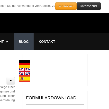
schliessen
timmen Sie der Verwendung von Cookies zu
Datenschutz
HT
BLOG
KONTAKT
folge einer
ignisse und
hung einer
FORMULARDOWNLOAD
sverordnung