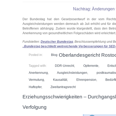
Nachtrag: Änderungen
Der Bundestag hat den Gesetzesentwurf in der vom Rechts
Ausgleichsleistungen werden demnach ab Juli erhöht und für die Z
Betroffenen abhängig. Zudem wurde klargestellt, dass den Betrof
Anerkennung von gesundheitlichen Folgeschäden wird erleichtert.
Fundstellen:
Deutscher Bundestag
, Beschlussempfehlung und B
„Bundestag beschließt weit­reichende Ver­besserungen für SED
Oberlandesgericht Rostock
Posted in:
Blog
Tagged with:
DDR-Unrecht
,
Opferrente
,
Entsc
Anerkennung
,
Ausgleichsleistungen
,
posttraumati
Vermutung
,
Kausalität
,
Ehrenpension
,
Bedürft
Haftopfer
,
Zweitantragsrecht
Erziehungsschwierigkeiten – Durchgangsh
Verfolgung