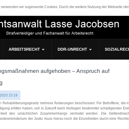
n, verwenden wir sogenannte Cookies. Durch die weitere Nutzung der Webseite s
ARBEITSRECHT
DDR-UNRECHT
SOZIALREC
ungsmaßnahmen aufgehoben – Anspruch auf
g
 2025 15:18
 Rehabilitierungsgesetz mehrere Änderungen beschlossen. Für Betroffene, die in
gung erlitten haben, soll in Zukunft beim Vorliegen bestimmter schädigender Ere
ichkeit des ursächlichen Zusammenhangs vermutet werden. Die Geltendmac
undesministerium der Justiz muss hierzu noch die Einzelheiten durch eine Recht