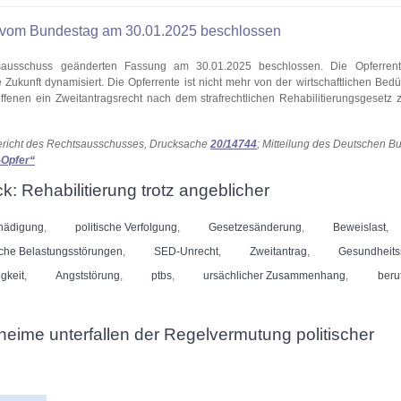
 vom Bundestag am 30.01.2025 beschlossen
ausschuss geänderten Fassung am 30.01.2025 beschlossen. Die Opferren
ukunft dynamisiert. Die Opferrente ist nicht mehr von der wirtschaftlichen Bedürf
fenen ein Zweitantragsrecht nach dem strafrechtlichen Rehabilitierungsgesetz z
ericht des Rechtsausschusses, Drucksache
20/14744
; Mitteilung des Deutschen B
-Opfer“
: Rehabilitierung trotz angeblicher
hädigung
,
politische Verfolgung
,
Gesetzesänderung
,
Beweislast
,
sche Belastungsstörungen
,
SED-Unrecht
,
Zweitantrag
,
Gesundheit
igkeit
,
Angststörung
,
ptbs
,
ursächlicher Zusammenhang
,
beruf
eime unterfallen der Regelvermutung politischer