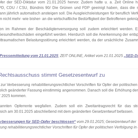
fer der SED-Diktatur vom 21.01.2025 hervor. Zudem hatte u. a. Zeit Online 
n SPD, CDU / CSU, Bündnis 90/ Die Grünen und FDP geeinigt haben, dass die 
n jährlich automatisch ansteigen soll. Die Ausgleichsleistungen für beruflich Verf
icht mehr -wie bisher- an die wirtschaftliche Bedürftigkeit der Betroffenen geknüp
n im Rahmen der Beschädigtenversorgung soll zudem erleichtert werden. Es
 Gesundheitsschäden eingeführt werden. Hierdurch soll die Anerkennung der ent
sttraumatischen Belastungsstörung erleichtert werden, da der ursächliche Zusa
Pressemitteilung vom 21.01.2025
;
ZEIT ONLINE, Artikel vom 21.01.2025
„SED-Di
Rechtsausschuss stimmt Gesetzesentwurf zu
 Verbesserung rehabilitierungsrechtlicher Vorschriften für Opfer der politischen
blich geänderter Fassung einstimmig angenommen. Danach soll die Erhöhung der
07.2025 kommen.
annten Opferrente wegfallen. Zudem soll ein Zweitantragsrecht für das stra
d sich am 30.01.2025 abschließend mit dem geänderten Gesetzentwurf befassen.
erbesserungen für SED-Opfer beschlossen“
vom 29.01.2025; Gesetzentwurf der
 rehabilitierungsrechtlicher Vorschriften für Opfer der politischen Verfolgung in