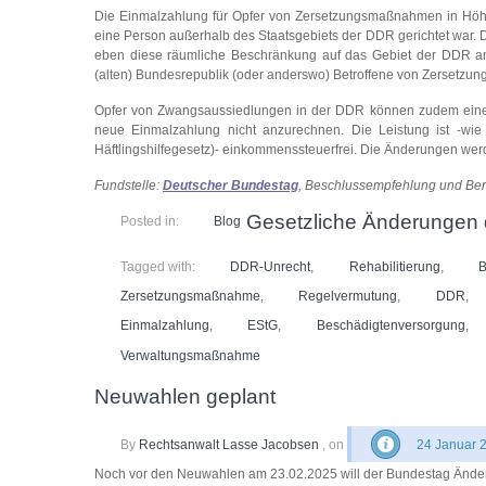
Die Einmalzahlung für Opfer von Zersetzungsmaßnahmen in Höh
eine Person außerhalb des Staatsgebiets der DDR gerichtet war. 
eben diese räumliche Beschränkung auf das Gebiet der DDR an
(alten) Bundesrepublik (oder anderswo) Betroffene von Zersetzu
Opfer von Zwangsaussiedlungen in der DDR können zudem eine E
neue Einmalzahlung nicht anzurechnen. Die Leistung ist -wi
Häftlingshilfegesetz)- einkommenssteuerfrei. Die Änderungen we
Fundstelle:
Deutscher Bundestag
, Beschlussempfehlung und Be
Gesetzliche Änderungen 
Posted in:
Blog
Tagged with:
DDR-Unrecht
,
Rehabilitierung
,
B
Zersetzungsmaßnahme
,
Regelvermutung
,
DDR
,
Einmalzahlung
,
EStG
,
Beschädigtenversorgung
,
Verwaltungsmaßnahme
Neuwahlen geplant
By
Rechtsanwalt Lasse Jacobsen
, on
24 Januar 
Noch vor den Neuwahlen am 23.02.2025 will der Bundestag Änder