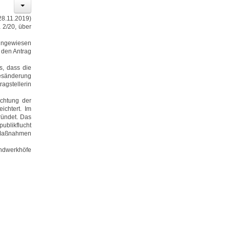
8.11.2019)
 2/20, über
eingewiesen
 den Antrag
, dass die
zesänderung
agstellerin
ichtung der
ichtert. Im
ründet. Das
ublikflucht
e Maßnahmen
endwerkhöfe