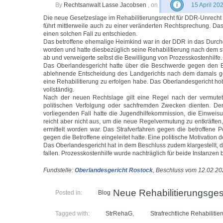
By
Rechtsanwalt Lasse Jacobsen
, on
15 April 20
Die neue Gesetzeslage im Rehabilitierungsrecht für DDR-Unrecht (
führt mittlerweile auch zu einer veränderten Rechtsprechung. D
einen solchen Fall zu entschieden.
Das betroffene ehemalige Heimkind war in der DDR in das Durc
worden und hatte diesbezüglich seine Rehabilitierung nach dem st
ab und verweigerte selbst die Bewilligung von Prozesskostenhilfe.
Das Oberlandesgericht hatte über die Beschwerde gegen den 
ablehnende Entscheidung des Landgerichts nach dem damals ge
eine Rehabilitierung zu erfolgen habe. Das Oberlandesgericht hob
vollständig.
Nach der neuen Rechtslage gilt eine Regel nach der vermutet 
politischen Verfolgung oder sachfremden Zwecken dienten. De
vorliegenden Fall hatte die Jugendhilfekommission, die Einweis
reicht aber nicht aus, um die neue Regelvermutung zu entkräften
ermittelt worden war. Das Strafverfahren gegen die betroffene 
gegen die Betroffene eingeleitet hatte. Eine politische Motivation
Das Oberlandesgericht hat in dem Beschluss zudem klargestellt
fallen. Prozesskostenhilfe wurde nachträglich für beide Instanzen b
Fundstelle:
Oberlandesgericht Rostock
, Beschluss vom 12.02.2
Neue Rehabilitierungsges
Posted in:
Blog
Tagged with:
StrRehaG
,
Strafrechtliche Rehabilitie