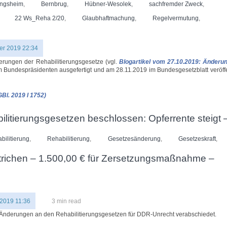
ngsheim
,
Bernbrug
,
Hübner-Wesolek
,
sachfremder Zweck
,
22 Ws_Reha 2/20
,
Glaubhaftmachung
,
Regelvermutung
,
r 2019 22:34
ungen der Rehabilitierungsgesetze (vgl.
Blogartikel vom 27.10.2019: Änderu
om Bundespräsidenten ausgefertigt und am 28.11.2019 im Bundesgesetzblatt veröffen
GBl. 2019 I 1752)
litierungsgesetzen beschlossen: Opferrente steigt 
bilitierung
,
Rehabilitierung
,
Gesetzesänderung
,
Gesetzeskraft
,
strichen – 1.500,00 € für Zersetzungsmaßnahme –
 2019 11:36
3 min read
 Änderungen an den Rehabilitierungsgesetzen für DDR-Unrecht verabschiedet.