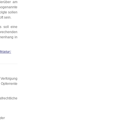
hierüber am
sogenannte
olgte sollen
ft sein.
 soll eine
sprechenden
mmenhang in
ktatur:
 Verfolgung
 Opferrente
frechtliche
 der