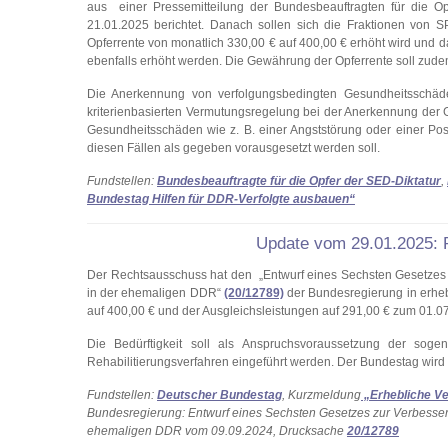
aus einer Pressemitteilung der Bundesbeauftragten für die Op
21.01.2025 berichtet. Danach sollen sich die Fraktionen vo
Opferrente von monatlich 330,00 € auf 400,00 € erhöht wird und dan
ebenfalls erhöht werden. Die Gewährung der Opferrente soll zudem n
Die Anerkennung von verfolgungsbedingten Gesundheitsschäde
kriterienbasierten Vermutungsregelung bei der Anerkennung der
Gesundheitsschäden wie z. B. einer Angststörung oder einer Po
diesen Fällen als gegeben vorausgesetzt werden soll.
Fundstellen:
Bundesbeauftragte für die Opfer der SED-Diktatur
,
Bundestag Hilfen für DDR-Verfolgte ausbauen“
Update vom 29.01.2025: 
Der Rechtsausschuss hat den „Entwurf eines Sechsten Gesetzes zur
in der ehemaligen DDR“
(20/12789)
der Bundesregierung in erhe
auf 400,00 € und der Ausgleichsleistungen auf 291,00 € zum 01.
Die Bedürftigkeit soll als Anspruchsvoraussetzung der sogen
Rehabilitierungsverfahren eingeführt werden. Der Bundestag wir
Fundstellen:
Deutscher Bundestag
, Kurzmeldung
„Erhebliche V
Bundesregierung: Entwurf eines Sechsten Gesetzes zur Verbesserung
ehemaligen DDR vom 09.09.2024, Drucksache
20/12789