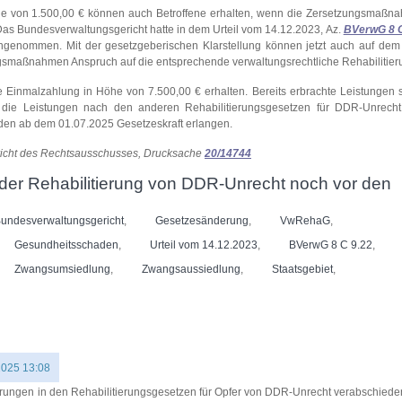
e von 1.500,00 € können auch Betroffene erhalten, wenn die Zersetzungsmaß
Das Bundesverwaltungsgericht hatte in dem Urteil vom 14.12.2023, Az.
BVerwG 8 C
genommen. Mit der gesetzgeberischen Klarstellung können jetzt auch auf dem
ngsmaßnahmen Anspruch auf die entsprechende verwaltungsrechtliche Rehabilitie
inmalzahlung in Höhe von 7.500,00 € erhalten. Bereits erbrachte Leistungen s
e die Leistungen nach den anderen Rehabilitierungsgesetzen für DDR-Unrech
rden ab dem 01.07.2025 Gesetzeskraft erlangen.
richt des Rechtsausschusses, Drucksache
20/14744
der Rehabilitierung von DDR-Unrecht noch vor den
undesverwaltungsgericht
,
Gesetzesänderung
,
VwRehaG
,
Gesundheitsschaden
,
Urteil vom 14.12.2023
,
BVerwG 8 C 9.22
,
Zwangsumsiedlung
,
Zwangsaussiedlung
,
Staatsgebiet
,
2025 13:08
ungen in den Rehabilitierungsgesetzen für Opfer von DDR-Unrecht verabschieden