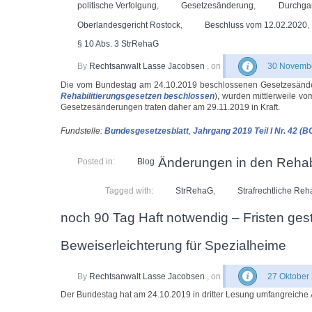
politische Verfolgung
,
Gesetzesänderung
,
Durchga
Oberlandesgericht Rostock
,
Beschluss vom 12.02.2020
,
§ 10 Abs. 3 StrRehaG
By
Rechtsanwalt Lasse Jacobsen
, on
30 Novembe
Die vom Bundestag am 24.10.2019 beschlossenen Gesetzesänder
Rehabilitierungsgesetzen beschlossen
), wurden mittlerweile v
Gesetzesänderungen traten daher am 29.11.2019 in Kraft.
Fundstelle:
Bundesgesetzesblatt
,
Jahrgang 2019 Teil I Nr. 42 (B
Änderungen in den Rehabi
Posted in:
Blog
Tagged with:
StrRehaG
,
Strafrechtliche Reha
noch 90 Tag Haft notwendig – Fristen ge
Beweiserleichterung für Spezialheime
By
Rechtsanwalt Lasse Jacobsen
, on
27 Oktober
Der Bundestag hat am 24.10.2019 in dritter Lesung umfangreiche