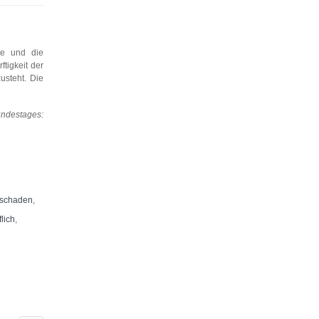
te und die
tigkeit der
usteht. Die
undestages:
sschaden
,
lich
,