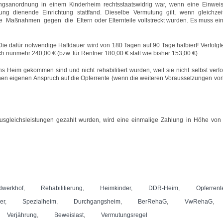
ungsanordnung in einem Kinderheim rechtsstaatswidrig war, wenn eine Einwei
g dienende Einrichtung stattfand. Dieselbe Vermutung gilt, wenn gleichzei
nde Maßnahmen gegen die Eltern oder Elternteile vollstreckt wurden. Es muss ei
 Die dafür notwendige Haftdauer wird von 180 Tagen auf 90 Tage halbiert! Verfolg
ch nunmehr 240,00 € (bzw. für Rentner 180,00 € statt wie bisher 153,00 €).
ns Heim gekommen sind und nicht rehabilitiert wurden, weil sie nicht selbst verfo
en eigenen Anspruch auf die Opferrente (wenn die weiteren Voraussetzungen vorl
Ausgleichsleistungen gezahlt wurden, wird eine einmalige Zahlung in Höhe von
dwerkhof
,
Rehabilitierung
,
Heimkinder
,
DDR-Heim
,
Opferrent
er
,
Spezialheim
,
Durchgangsheim
,
BerRehaG
,
VwRehaG
,
Verjährung
,
Beweislast
,
Vermutungsregel