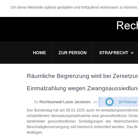
Um diese Webseite optimal gestalten und fortlaufend verbessern zu könne
HOME
ZUR PERSON
STRAFRECHT
Räumliche Begrenzung wird bei Zersetz
Einmalzahlung wegen Zwangsaussiedlun
By
Rechtsanwalt Lasse Jacobsen
, on
26 Februar
Der Bundestag hat am 30.01.2025 auch im verwaltungsrechtlichen
rehabilitierten Verwaltungsmaßnahme eine gesundheitliche Schädi
bestimmter gesundheitlicher Schädigungen die Wahrscheinl
Beschädigtenversorgung soll hierdurch erleichtert werden. Das B
festlegen.