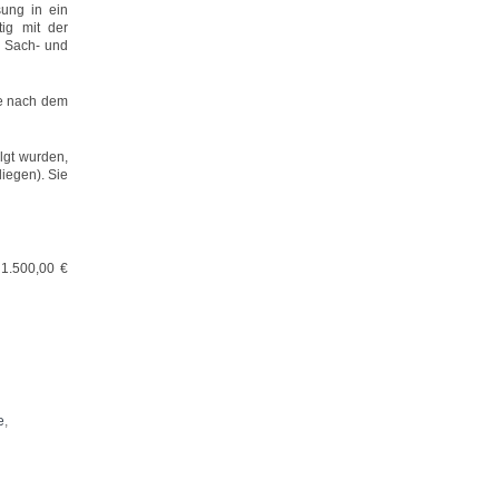
sung in ein
tig mit der
n Sach- und
te nach dem
lgt wurden,
iegen). Sie
 1.500,00 €
e
,