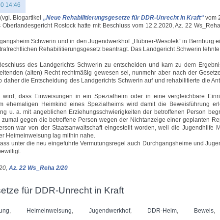
20 14:46
vgl. Blogartikel
„Neue Rehabilitierungsgesetze für DDR-Unrecht in Kraft“
vom 2
as Oberlandesgericht Rostock hatte mit Beschluss vom 12.2.2020, Az. 22 Ws_Reha
hgangsheim Schwerin und in den Jugendwerkhof „Hübner-Wesolek“ in Bernburg 
rafrechtlichen Rehabilitierungsgesetz beantragt. Das Landgericht Schwerin lehnte
Beschluss des Landgerichts Schwerin zu entscheiden und kam zu dem Ergebnis
ltenden (alten) Recht rechtmäßig gewesen sei, nunmehr aber nach der Geset
 daher die Entscheidung des Landgerichts Schwerin auf und rehabilitierte die Antr
wird, dass Einweisungen in ein Spezialheim oder in eine vergleichbare Einr
m ehemaligen Heimkind eines Spezialheims wird damit die Beweisführung erle
ung u. a. mit angeblichen Erziehungsschwierigkeiten der betroffenen Person beg
, zumal gegen die betroffene Person wegen der Nichtanzeige einer geplanten Rep
Person war von der Staatsanwaltschaft eingestellt worden, weil die Jugendhilf
 der Heimeinweisung lag mithin nahe.
, dass unter die neu eingeführte Vermutungsregel auch Durchgangsheime und Jug
ewilligt.
020,
Az. 22 Ws_Reha 2/20
etze für DDR-Unrecht in Kraft
rung
,
Heimeinweisung
,
Jugendwerkhof
,
DDR-Heim
,
Beweis
,