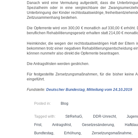
Danach wird eine Vermutung aufgestellt, dass die Unterbring
Spezialheim oder in eine vergleichbare der Zwangsumerziehun
Unterbringung der Kinder rechtsstaatswidrige, freiheitsentziehe
Zeitzusammenhang bestehen.
Die Opferrente wird von 300,00 € monatlich auf 330,00 € erhöht.
beruflichen Rehabilitierungsgesetz erhalten statt 214,00 € monatli
Heimkinder, die wegen der rechtsstaatswidrigen Haft der Eltern i
bekommen trotz einer negativen Rehabilitierungsentscheidung ein
können nunmehr also direkt die Opferrente beantragen.
Die Antragsfristen werden gestrichen.
Für festgestellte Zersetzungsmaßnahmen, für die bisher keine 
eingeführt.
Fundstelle:
Deutscher Bundestag
,
Mitteilung vom 24.10.2019
Posted in:
Blog
Tagged with:
StrRehaG
,
DDR-Unrecht
,
Jugen
Frist
,
Antragsfrist
,
Gesetzesänderung
,
Haftdau
Bundtestag
,
Erhöhung
,
Zersetzungsmaßnahme
,