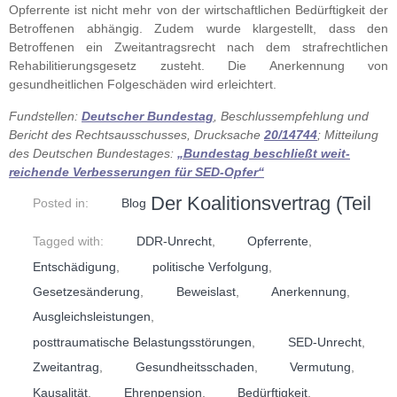
Opferrente ist nicht mehr von der wirtschaftlichen Bedürftigkeit der
Betroffenen abhängig. Zudem wurde klargestellt, dass den
Betroffenen ein Zweitantragsrecht nach dem strafrechtlichen
Rehabilitierungsgesetz zusteht. Die Anerkennung von
gesundheitlichen Folgeschäden wird erleichtert.
Fundstellen:
Deutscher Bundestag
, Beschlussempfehlung und
Bericht des Rechtsausschusses, Drucksache
20/14744
; Mitteilung
des Deutschen Bundestages:
„Bundestag beschließt weit­
reichende Ver­besserungen für SED-Opfer“
Der Koalitionsvertrag (Teil
Posted in:
Blog
Tagged with:
DDR-Unrecht
,
Opferrente
,
Entschädigung
,
politische Verfolgung
,
Gesetzesänderung
,
Beweislast
,
Anerkennung
,
Ausgleichsleistungen
,
posttraumatische Belastungsstörungen
,
SED-Unrecht
,
Zweitantrag
,
Gesundheitsschaden
,
Vermutung
,
Kausalität
,
Ehrenpension
,
Bedürftigkeit
,