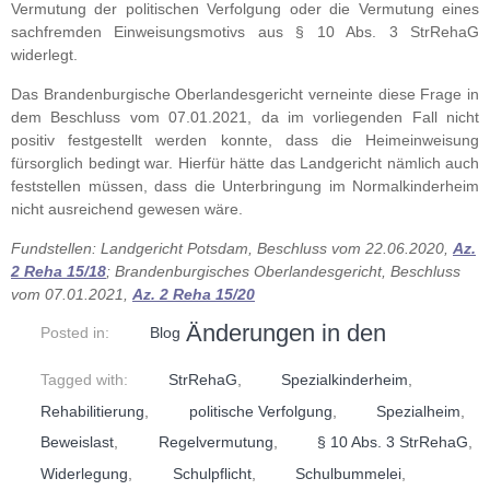
Vermutung der politischen Verfolgung oder die Vermutung eines
sachfremden Einweisungsmotivs aus § 10 Abs. 3 StrRehaG
widerlegt.
Das Brandenburgische Oberlandesgericht verneinte diese Frage in
dem Beschluss vom 07.01.2021, da im vorliegenden Fall nicht
positiv festgestellt werden konnte, dass die Heimeinweisung
fürsorglich bedingt war. Hierfür hätte das Landgericht nämlich auch
feststellen müssen, dass die Unterbringung im Normalkinderheim
nicht ausreichend gewesen wäre.
Fundstellen: Landgericht Potsdam, Beschluss vom 22.06.2020,
Az.
2 Reha 15/18
; Brandenburgisches Oberlandesgericht, Beschluss
vom 07.01.2021,
Az. 2 Reha 15/20
Änderungen in den
Posted in:
Blog
Tagged with:
StrRehaG
,
Spezialkinderheim
,
Rehabilitierung
,
politische Verfolgung
,
Spezialheim
,
Beweislast
,
Regelvermutung
,
§ 10 Abs. 3 StrRehaG
,
Widerlegung
,
Schulpflicht
,
Schulbummelei
,