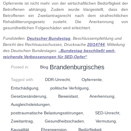
Opferrente ist nicht mehr von der wirtschaftlichen Bedürftigkeit der
Betroffenen abhängig. Zudem wurde klargestellt, dass den
Betroffenen ein Zweitantragsrecht nach dem strafrechtlichen
Rehabilitierungsgesetz zusteht. Die Anerkennung von
gesundheitlichen Folgeschäden wird erleichtert.
Fundstellen:
Deutscher Bundestag
, Beschlussempfehlung und
Bericht des Rechtsausschusses, Drucksache
20/14744
; Mitteilung
des Deutschen Bundestages:
„Bundestag beschließt weit­
reichende Ver­besserungen für SED-Opfer“
Brandenburgisches
Posted in:
Blog
Tagged with:
DDR-Unrecht
,
Opferrente
,
Entschädigung
,
politische Verfolgung
,
Gesetzesänderung
,
Beweislast
,
Anerkennung
,
Ausgleichsleistungen
,
posttraumatische Belastungsstörungen
,
SED-Unrecht
,
Zweitantrag
,
Gesundheitsschaden
,
Vermutung
,
Kausalität
,
Ehrenpension
,
Bedürftigkeit
,