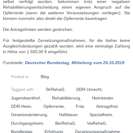
selbst verfolgt wurden, bekommen trotz einer negativen
Rehabilitierungsentscheidung einen eigenen Anspruch auf die
Opferrente (wenn die weiteren Voraussetzungen vorliegen). Sie
können nunmehr also direkt die Opferrente beantragen.
Die Antragsfristen werden gestrichen.
Für festgestellte Zersetzungsmaßnahmen, für die bisher keine
Ausgleichsleistungen gezahlt wurden, wird eine einmalige Zahlung
in Höhe von 1.500,00 € eingeführt.
Fundstelle:
Deutscher Bundestag
,
Mitteilung vom 24.10.2019
Posted in:
Blog
Tagged with:
StrRehaG
,
DDR-Unrecht
,
Jugendwerkhof
,
Rehabilitierung
,
Heimkinder
,
DDR-Heim
,
Opferrente
,
Frist
,
Antragsfrist
,
Gesetzesänderung
,
Haftdauer
,
Spezialheim
,
Durchgangsheim
,
BerRehaG
,
VwRehaG
,
Bundtestag
,
Erhöhung
,
Zersetzungsmaßnahme
,