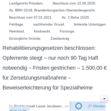
Landgericht Potsdam
,
Beschluss vom 22.06.2020
,
Az. BRH 15/18; Brandenburgisches Oberlandesgericht
,
Beschluss vom 07.01.2021
,
Az. 2 Reha 15/20
,
Fehltage
,
sachfremder Grund
,
fehlende Unterlagen
,
Heimkind
,
Kindswohl
,
Fürsorge
,
fürsorgliche Gründe
,
Zweitantrag
Rehabilitierungsgesetzen beschlossen:
Opferrente steigt – nur noch 90 Tag Haft
notwendig – Fristen gestrichen – 1.500,00 €
für Zersetzungsmaßnahme –
Beweiserleichterung für Spezialheime
By
Rechtsanwalt Lasse Jacobsen
, on
27 Oktober