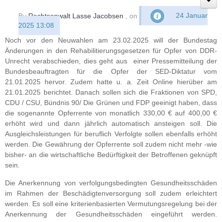
By
Rechtsanwalt Lasse Jacobsen
, on
24 Januar
2025 13:08
Noch vor den Neuwahlen am 23.02.2025 will der Bundestag
Änderungen in den Rehabilitierungsgesetzen für Opfer von DDR-
Unrecht verabschieden, dies geht aus einer Pressemitteilung der
Bundesbeauftragten für die Opfer der SED-Diktatur vom
21.01.2025 hervor. Zudem hatte u. a. Zeit Online hierüber am
21.01.2025 berichtet. Danach sollen sich die Fraktionen von SPD,
CDU / CSU, Bündnis 90/ Die Grünen und FDP geeinigt haben, dass
die sogenannte Opferrente von monatlich 330,00 € auf 400,00 €
erhöht wird und dann jährlich automatisch ansteigen soll. Die
Ausgleichsleistungen für beruflich Verfolgte sollen ebenfalls erhöht
werden. Die Gewährung der Opferrente soll zudem nicht mehr -wie
bisher- an die wirtschaftliche Bedürftigkeit der Betroffenen geknüpft
sein.
Die Anerkennung von verfolgungsbedingten Gesundheitsschäden
im Rahmen der Beschädigtenversorgung soll zudem erleichtert
werden. Es soll eine kriterienbasierten Vermutungsregelung bei der
Anerkennung der Gesundheitsschäden eingeführt werden.