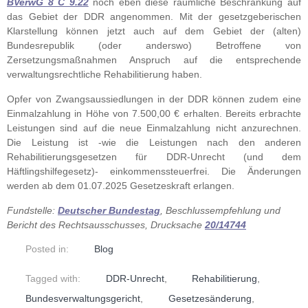
BVerwG 8 C 9.22
noch eben diese räumliche Beschränkung auf
das Gebiet der DDR angenommen. Mit der gesetzgeberischen
Klarstellung können jetzt auch auf dem Gebiet der (alten)
Bundesrepublik (oder anderswo) Betroffene von
Zersetzungsmaßnahmen Anspruch auf die entsprechende
verwaltungsrechtliche Rehabilitierung haben.
Opfer von Zwangsaussiedlungen in der DDR können zudem eine
Einmalzahlung in Höhe von 7.500,00 € erhalten. Bereits erbrachte
Leistungen sind auf die neue Einmalzahlung nicht anzurechnen.
Die Leistung ist -wie die Leistungen nach den anderen
Rehabilitierungsgesetzen für DDR-Unrecht (und dem
Häftlingshilfegesetz)- einkommenssteuerfrei. Die Änderungen
werden ab dem 01.07.2025 Gesetzeskraft erlangen.
Fundstelle:
Deutscher Bundestag
, Beschlussempfehlung und
Bericht des Rechtsausschusses, Drucksache
20/14744
Posted in:
Blog
Tagged with:
DDR-Unrecht
,
Rehabilitierung
,
Bundesverwaltungsgericht
,
Gesetzesänderung
,