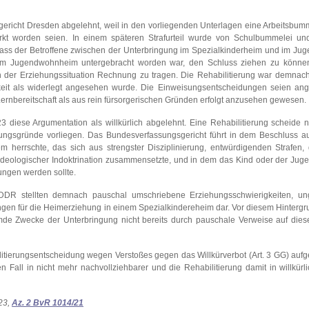
gericht Dresden abgelehnt, weil in den vorliegenden Unterlagen eine Arbeitsbum
t worden seien. In einem späteren Strafurteil wurde von Schulbummelei und 
ass der Betroffene zwischen der Unterbringung im Spezialkinderheim und im Ju
em Jugendwohnheim untergebracht worden war, den Schluss ziehen zu können
n der Erziehungssituation Rechnung zu tragen. Die Rehabilitierung war demnac
gkeit als widerlegt angesehen wurde. Die Einweisungsentscheidungen seien ang
rnbereitschaft als aus rein fürsorgerischen Gründen erfolgt anzusehen gewesen.
diese Argumentation als willkürlich abgelehnt. Eine Rehabilitierung scheide ni
ngsgründe vorliegen. Das Bundesverfassungsgericht führt in dem Beschluss a
em herrschte, das sich aus strengster Disziplinierung, entwürdigenden Strafen,
ideologischer Indoktrination zusammensetzte, und in dem das Kind oder der Juge
ungen werden sollte.
DDR stellten demnach pauschal umschriebene Erziehungsschwierigkeiten, u
ngen für die Heimerziehung in einem Spezialkindereheim dar. Vor diesem Hinterg
de Zwecke der Unterbringung nicht bereits durch pauschale Verweise auf dies
itierungsentscheidung wegen Verstoßes gegen das Willkürverbot (Art. 3 GG) auf
Fall in nicht mehr nachvollziehbarer und die Rehabilitierung damit in willkürl
23,
Az. 2 BvR 1014/21