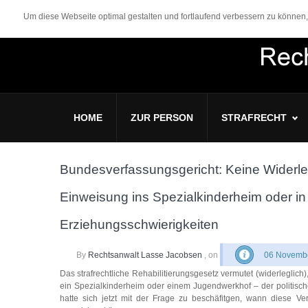
Um diese Webseite optimal gestalten und fortlaufend verbessern zu könne
HOME
ZUR PERSON
STRAFRECHT
Bundesverfassungsgericht: Keine Widerle
Einweisung ins Spezialkinderheim oder i
Erziehungsschwierigkeiten
By
Rechtsanwalt Lasse Jacobsen
, on
06 Novembe
Das strafrechtliche Rehabilitierungsgesetz vermutet (widerleglic
ein Spezialkinderheim oder einem Jugendwerkhof – der politisc
hatte sich jetzt mit der Frage zu beschäfitgen, wann diese V