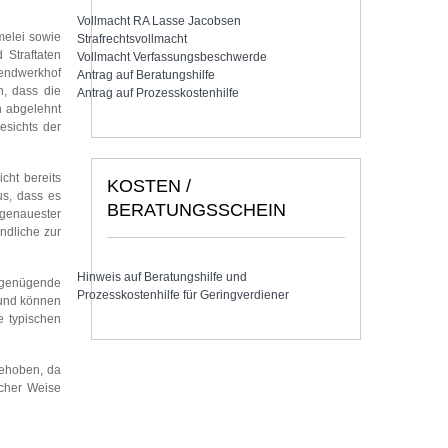
Vollmacht RA Lasse Jacobsen
melei sowie
Strafrechtsvollmacht
Straftaten
Vollmacht Verfassungsbeschwerde
gendwerkhof
Antrag auf Beratungshilfe
, dass die
Antrag auf Prozesskostenhilfe
h abgelehnt
esichts der
cht bereits
KOSTEN /
us, dass es
BERATUNGSSCHEIN
 genauester
ndliche zur
Hinweis auf Beratungshilfe und
ngenügende
Prozesskostenhilfe für Geringverdiener
rund können
e typischen
gehoben, da
icher Weise