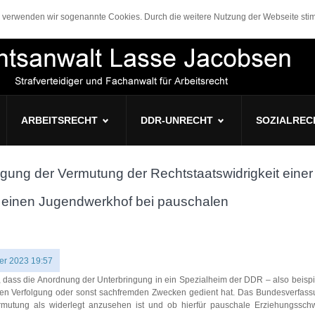
n, verwenden wir sogenannte Cookies. Durch die weitere Nutzung der Webseite s
ARBEITSRECHT
DDR-UNRECHT
SOZIALREC
gung der Vermutung der Rechtstaatswidrigkeit einer
n einen Jugendwerkhof bei pauschalen
r 2023 19:57
h), dass die Anordnung der Unterbringung in ein Spezialheim der DDR – also beispi
hen Verfolgung oder sonst sachfremden Zwecken gedient hat. Das Bundesverfass
ermutung als widerlegt anzusehen ist und ob hierfür pauschale Erziehungsschw