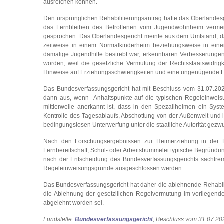
ausreichen können.
Den ursprünglichen Rehabilitierungsantrag hatte das Oberlandes
das Fernbleiben des Betroffenen vom Jugendwohnheim vermerk
gesprochen. Das Oberlandesgericht meinte aus dem Umtstand, d
zeitweise in einem Normalkinderheim beziehungsweise in ein
damalige Jugendhilfe bestrebt war, erkennbaren Verbesserunge
worden, weil die gesetzliche Vermutung der Rechtsstaatswidri
Hinweise auf Erziehungsschwierigkeiten und eine ungenügende Le
Das Bundesverfassungsgericht hat mit Beschluss vom 31.07.2023 
dann aus, wenn Anhaltspunkte auf die typischen Regeleinweisu
mittlerweile anerkannt ist, dass in den Spezailheimen ein Syst
Kontrolle des Tagesablaufs, Abschottung von der Außenwelt und 
bedingungslosen Unterwerfung unter die staatliche Autorität gezw
Nach den Forschungsergebnissen zur Heimerziehung in der 
Lernbereitschaft, Schul- oder Arbeitsbummelei typische Begründu
nach der Entscheidung des Bundesverfassungsgerichts sachfrem
Regeleinweisungsgründe ausgeschlossen werden.
Das Bundesverfassungsgericht hat daher die ablehnende Rehabil
die Ablehnung der gesetzllichen Regelvermutung im vorliegenden 
abgelehnt worden sei.
Fundstelle:
Bundesverfassungsgericht
, Beschluss vom 31.07.20