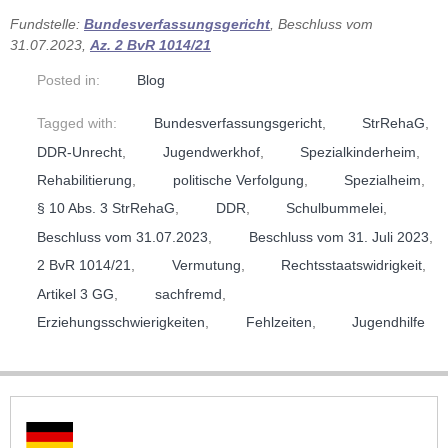
Fundstelle:
Bundesverfassungsgericht
, Beschluss vom
31.07.2023,
Az. 2 BvR 1014/21
Posted in:
Blog
Tagged with:
Bundesverfassungsgericht
,
StrRehaG
,
DDR-Unrecht
,
Jugendwerkhof
,
Spezialkinderheim
,
Rehabilitierung
,
politische Verfolgung
,
Spezialheim
,
§ 10 Abs. 3 StrRehaG
,
DDR
,
Schulbummelei
,
Beschluss vom 31.07.2023
,
Beschluss vom 31. Juli 2023
,
2 BvR 1014/21
,
Vermutung
,
Rechtsstaatswidrigkeit
,
Artikel 3 GG
,
sachfremd
,
Erziehungsschwierigkeiten
,
Fehlzeiten
,
Jugendhilfe