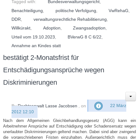
Tagged with:
Bundesverwaltungsgericht
,
Benachteiligung
,
politische Verfolgung
,
VwRehaG
,
DDR
,
verwaltungsrechtliche Rehabilitierung
,
Willkürakt
,
Adoption
,
Zwangsadoption
,
Urteil vom 19.10.2023
,
BVerwG 8 C 6/22
,
Annahme an Kindes statt
bestätigt 2-Monatsfrist für
Entschädigungsansprüche wegen
Diskriminierungen
By
Rechtsanwalt Lasse Jacobsen
, on
22 März
2012 12:10
Nach dem Allgemeinen Gleichbehandlungsgesetz (AGG) kann ein
Arbeitnehmer Ansprüche auf Entschädigung oder Schadensersatz wegen
unerlaubter Diskriminierungen geltend machen. Dabei sind aber zwingend
die vorgeschriebenen Fristen einzuhalten. Außergerichtlich muss der