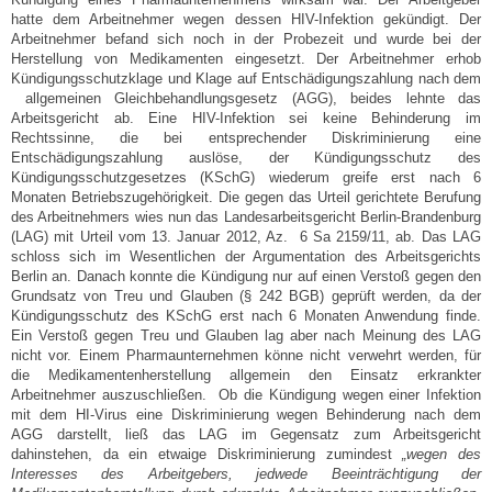
hatte dem Arbeitnehmer wegen dessen HIV-Infektion gekündigt. Der
Arbeitnehmer befand sich noch in der Probezeit und wurde bei der
Herstellung von Medikamenten eingesetzt. Der Arbeitnehmer erhob
Kündigungsschutzklage und Klage auf Entschädigungszahlung nach dem
allgemeinen Gleichbehandlungsgesetz (AGG), beides lehnte das
Arbeitsgericht ab. Eine HIV-Infektion sei keine Behinderung im
Rechtssinne, die bei entsprechender Diskriminierung eine
Entschädigungszahlung auslöse, der Kündigungsschutz des
Kündigungsschutzgesetzes (KSchG) wiederum greife erst nach 6
Monaten Betriebszugehörigkeit. Die gegen das Urteil gerichtete Berufung
des Arbeitnehmers wies nun das Landesarbeitsgericht Berlin-Brandenburg
(LAG) mit Urteil vom 13. Januar 2012, Az. 6 Sa 2159/11, ab. Das LAG
schloss sich im Wesentlichen der Argumentation des Arbeitsgerichts
Berlin an. Danach konnte die Kündigung nur auf einen Verstoß gegen den
Grundsatz von Treu und Glauben (§ 242 BGB) geprüft werden, da der
Kündigungsschutz des KSchG erst nach 6 Monaten Anwendung finde.
Ein Verstoß gegen Treu und Glauben lag aber nach Meinung des LAG
nicht vor. Einem Pharmaunternehmen könne nicht verwehrt werden, für
die Medikamentenherstellung allgemein den Einsatz erkrankter
Arbeitnehmer auszuschließen. Ob die Kündigung wegen einer Infektion
mit dem HI-Virus eine Diskriminierung wegen Behinderung nach dem
AGG darstellt, ließ das LAG im Gegensatz zum Arbeitsgericht
dahinstehen, da ein etwaige Diskriminierung zumindest
„wegen des
Interesses des Arbeitgebers, jedwede Beeinträchtigung der