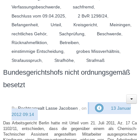
Verfassungsbeschwerde
,
sachfremd
,
Beschluss vom 09.04.2025
,
2 BvR 1298/24
,
Befangenheit
,
Urteil
,
Kreisgericht
,
Meiningen
,
rechtliches Gehör
,
Sachprüfung
,
Beschwerde
,
Rücknahmefiktion
,
Betreiben
,
einstimmige Entscheidung
,
grobes Missverhältnis
,
Strafausspruch
,
Strafhöhe
,
Strafmaß
Bundesgerichtshofs nicht ordnungsgemäß
besetzt
By
Rechtsanwalt Lasse Jacobsen
, on
13 Januar
2012 09:14
Das Arbeitsgericht Berlin hatte mit Urteil vom 21. Juli 2011, Az. 17 Ca
1102/11, entschieden, dass die gegenüber einem als Chemisch-
Technischer Assistent angestellten Mitarbeiter ausgesprochene
Kündigung eines Pharmaunternehmens wirksam war. Der Arbeitgeber