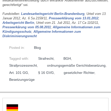
Medikamentenherstellung durch erkrankte Arbeitnehmer auszuschließen,
gerechtfertigt“
sei.
Fundstellen:
Landesarbeitsgericht Berlin-Brandenburg
, Urteil vom 13.
Januar 2012, Az. 6 Sa 2159/11,
Presseerklärung vom 13.01.2012
;
Arbeitsgericht Berlin
, Urteil vom 21. Juli 2011, Az. 17 Ca 1102/11,
Presseerkärung vom 05.08.2011
;
Allgemeine Informationen zum
Kündigungsschutz
,
Allgemeine Informationen zum
Diskriminierungsrecht
Posted in:
Blog
Tagged with:
Strafrecht
,
BGH
,
Strafprozessrecht
,
ordnungsgemäße Gerichtsbesetzung
,
Art. 101 GG
,
§ 16 GVG
,
gesetzlicher Richter
,
Besetzungsrüge