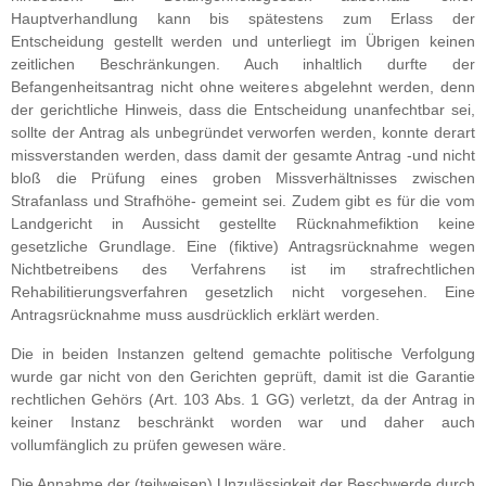
Hauptverhandlung kann bis spätestens zum Erlass der
Entscheidung gestellt werden und unterliegt im Übrigen keinen
zeitlichen Beschränkungen. Auch inhaltlich durfte der
Befangenheitsantrag nicht ohne weiteres abgelehnt werden, denn
der gerichtliche Hinweis, dass die Entscheidung unanfechtbar sei,
sollte der Antrag als unbegründet verworfen werden, konnte derart
missverstanden werden, dass damit der gesamte Antrag -und nicht
bloß die Prüfung eines groben Missverhältnisses zwischen
Strafanlass und Strafhöhe- gemeint sei. Zudem gibt es für die vom
Landgericht in Aussicht gestellte Rücknahmefiktion keine
gesetzliche Grundlage. Eine (fiktive) Antragsrücknahme wegen
Nichtbetreibens des Verfahrens ist im strafrechtlichen
Rehabilitierungsverfahren gesetzlich nicht vorgesehen. Eine
Antragsrücknahme muss ausdrücklich erklärt werden.
Die in beiden Instanzen geltend gemachte politische Verfolgung
wurde gar nicht von den Gerichten geprüft, damit ist die Garantie
rechtlichen Gehörs (Art. 103 Abs. 1 GG) verletzt, da der Antrag in
keiner Instanz beschränkt worden war und daher auch
vollumfänglich zu prüfen gewesen wäre.
Die Annahme der (teilweisen) Unzulässigkeit der Beschwerde durch