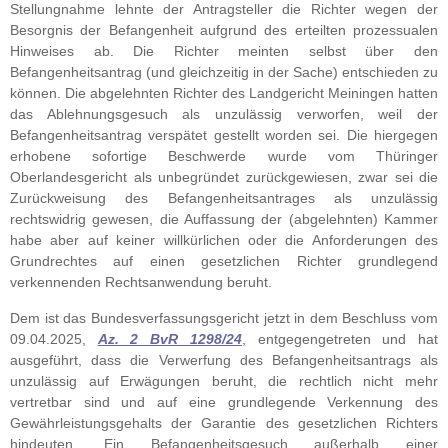
Stellungnahme lehnte der Antragsteller die Richter wegen der
Besorgnis der Befangenheit aufgrund des erteilten prozessualen
Hinweises ab. Die Richter meinten selbst über den
Befangenheitsantrag (und gleichzeitig in der Sache) entschieden zu
können. Die abgelehnten Richter des Landgericht Meiningen hatten
das Ablehnungsgesuch als unzulässig verworfen, weil der
Befangenheitsantrag verspätet gestellt worden sei. Die hiergegen
erhobene sofortige Beschwerde wurde vom Thüringer
Oberlandesgericht als unbegründet zurückgewiesen, zwar sei die
Zurückweisung des Befangenheitsantrages als unzulässig
rechtswidrig gewesen, die Auffassung der (abgelehnten) Kammer
habe aber auf keiner willkürlichen oder die Anforderungen des
Grundrechtes auf einen gesetzlichen Richter grundlegend
verkennenden Rechtsanwendung beruht.
Dem ist das Bundesverfassungsgericht jetzt in dem Beschluss vom
09.04.2025,
Az. 2 BvR 1298/24
, entgegengetreten und hat
ausgeführt, dass die Verwerfung des Befangenheitsantrags als
unzulässig auf Erwägungen beruht, die rechtlich nicht mehr
vertretbar sind und auf eine grundlegende Verkennung des
Gewährleistungsgehalts der Garantie des gesetzlichen Richters
hindeuten. Ein Befangenheitsgesuch außerhalb einer