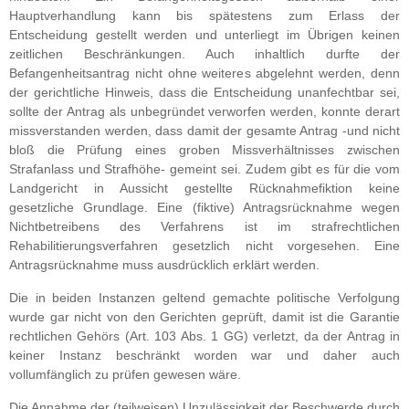
Hauptverhandlung kann bis spätestens zum Erlass der
Entscheidung gestellt werden und unterliegt im Übrigen keinen
zeitlichen Beschränkungen. Auch inhaltlich durfte der
Befangenheitsantrag nicht ohne weiteres abgelehnt werden, denn
der gerichtliche Hinweis, dass die Entscheidung unanfechtbar sei,
sollte der Antrag als unbegründet verworfen werden, konnte derart
missverstanden werden, dass damit der gesamte Antrag -und nicht
bloß die Prüfung eines groben Missverhältnisses zwischen
Strafanlass und Strafhöhe- gemeint sei. Zudem gibt es für die vom
Landgericht in Aussicht gestellte Rücknahmefiktion keine
gesetzliche Grundlage. Eine (fiktive) Antragsrücknahme wegen
Nichtbetreibens des Verfahrens ist im strafrechtlichen
Rehabilitierungsverfahren gesetzlich nicht vorgesehen. Eine
Antragsrücknahme muss ausdrücklich erklärt werden.
Die in beiden Instanzen geltend gemachte politische Verfolgung
wurde gar nicht von den Gerichten geprüft, damit ist die Garantie
rechtlichen Gehörs (Art. 103 Abs. 1 GG) verletzt, da der Antrag in
keiner Instanz beschränkt worden war und daher auch
vollumfänglich zu prüfen gewesen wäre.
Die Annahme der (teilweisen) Unzulässigkeit der Beschwerde durch