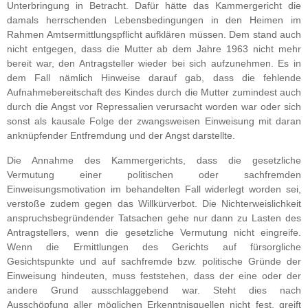
Unterbringung in Betracht. Dafür hätte das Kammergericht die
damals herrschenden Lebensbedingungen in den Heimen im
Rahmen Amtsermittlungspflicht aufklären müssen. Dem stand auch
nicht entgegen, dass die Mutter ab dem Jahre 1963 nicht mehr
bereit war, den Antragsteller wieder bei sich aufzunehmen. Es in
dem Fall nämlich Hinweise darauf gab, dass die fehlende
Aufnahmebereitschaft des Kindes durch die Mutter zumindest auch
durch die Angst vor Repressalien verursacht worden war oder sich
sonst als kausale Folge der zwangsweisen Einweisung mit daran
anknüpfender Entfremdung und der Angst darstellte.
Die Annahme des Kammergerichts, dass die gesetzliche
Vermutung einer politischen oder sachfremden
Einweisungsmotivation im behandelten Fall widerlegt worden sei,
verstoße zudem gegen das Willkürverbot. Die Nichterweislichkeit
anspruchsbegründender Tatsachen gehe nur dann zu Lasten des
Antragstellers, wenn die gesetzliche Vermutung nicht eingreife.
Wenn die Ermittlungen des Gerichts auf fürsorgliche
Gesichtspunkte und auf sachfremde bzw. politische Gründe der
Einweisung hindeuten, muss feststehen, dass der eine oder der
andere Grund ausschlaggebend war. Steht dies nach
Ausschöpfung aller möglichen Erkenntnisquellen nicht fest, greift