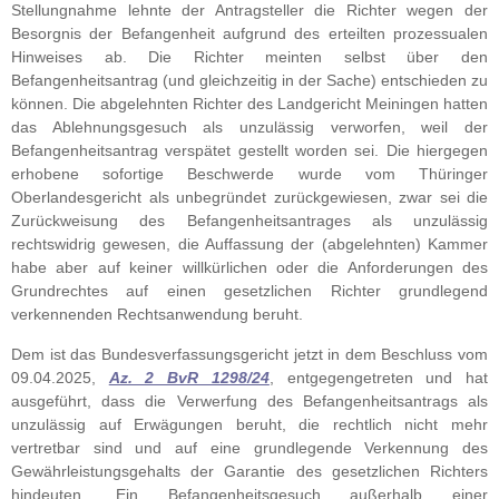
Stellungnahme lehnte der Antragsteller die Richter wegen der
Besorgnis der Befangenheit aufgrund des erteilten prozessualen
Hinweises ab. Die Richter meinten selbst über den
Befangenheitsantrag (und gleichzeitig in der Sache) entschieden zu
können. Die abgelehnten Richter des Landgericht Meiningen hatten
das Ablehnungsgesuch als unzulässig verworfen, weil der
Befangenheitsantrag verspätet gestellt worden sei. Die hiergegen
erhobene sofortige Beschwerde wurde vom Thüringer
Oberlandesgericht als unbegründet zurückgewiesen, zwar sei die
Zurückweisung des Befangenheitsantrages als unzulässig
rechtswidrig gewesen, die Auffassung der (abgelehnten) Kammer
habe aber auf keiner willkürlichen oder die Anforderungen des
Grundrechtes auf einen gesetzlichen Richter grundlegend
verkennenden Rechtsanwendung beruht.
Dem ist das Bundesverfassungsgericht jetzt in dem Beschluss vom
09.04.2025,
Az. 2 BvR 1298/24
, entgegengetreten und hat
ausgeführt, dass die Verwerfung des Befangenheitsantrags als
unzulässig auf Erwägungen beruht, die rechtlich nicht mehr
vertretbar sind und auf eine grundlegende Verkennung des
Gewährleistungsgehalts der Garantie des gesetzlichen Richters
hindeuten. Ein Befangenheitsgesuch außerhalb einer