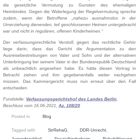
die gesetzliche Vermutung zu Gunsten des ehemaligen
Heimkindes. Gegen die Widerlegung der Regelvermutung spreche
zudem, wenn der Betroffene
„nahezu ausnahmslos in der
Umerziehung dienenden, teil geschlossenen Heimen untergebracht
war und nicht in regulären, offenen Kinderheimen.“
Der verfassungsrechtliche Verstoß gegen das rechtliche Gehör
liege darin, dass das Gericht die Argumentation zu den
Ausreisebestrebungen von Vater und Sohn und der alternativen
Unterbringung bei seinem Vater in der Bundesrepublik Deutschland
als unbeachtlich angesehen habe. Es hätte diesen Vortrag in
Betracht ziehen und ihm gegebenenfalls weiter nachgehen
müssen. Das Kammergericht muss nun erneut über den Fall
entscheiden.
Fundstelle:
Verfassungsgerichtshof des Landes Berlin
,
Beschluss vom 16.06.2021,
Az. 108/20
Posted in:
Blog
Tagged with:
StrRehaG
,
DDR-Unrecht
,
Jugendwerkhof
,
Spezialkinderheim
,
Rehabilitierung
,