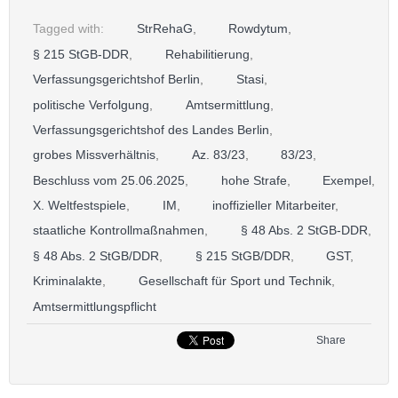
Tagged with:
StrRehaG
,
Rowdytum
,
§ 215 StGB-DDR
,
Rehabilitierung
,
Verfassungsgerichtshof Berlin
,
Stasi
,
politische Verfolgung
,
Amtsermittlung
,
Verfassungsgerichtshof des Landes Berlin
,
grobes Missverhältnis
,
Az. 83/23
,
83/23
,
Beschluss vom 25.06.2025
,
hohe Strafe
,
Exempel
,
X. Weltfestspiele
,
IM
,
inoffizieller Mitarbeiter
,
staatliche Kontrollmaßnahmen
,
§ 48 Abs. 2 StGB-DDR
,
§ 48 Abs. 2 StGB/DDR
,
§ 215 StGB/DDR
,
GST
,
Kriminalakte
,
Gesellschaft für Sport und Technik
,
Amtsermittlungspflicht
Share