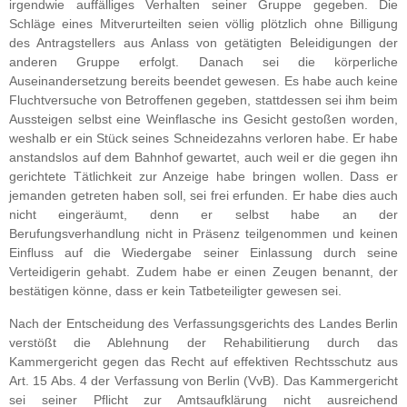
irgendwie auffälliges Verhalten seiner Gruppe gegeben. Die
Schläge eines Mitverurteilten seien völlig plötzlich ohne Billigung
des Antragstellers aus Anlass von getätigten Beleidigungen der
anderen Gruppe erfolgt. Danach sei die körperliche
Auseinandersetzung bereits beendet gewesen. Es habe auch keine
Fluchtversuche von Betroffenen gegeben, stattdessen sei ihm beim
Aussteigen selbst eine Weinflasche ins Gesicht gestoßen worden,
weshalb er ein Stück seines Schneidezahns verloren habe. Er habe
anstandslos auf dem Bahnhof gewartet, auch weil er die gegen ihn
gerichtete Tätlichkeit zur Anzeige habe bringen wollen. Dass er
jemanden getreten haben soll, sei frei erfunden. Er habe dies auch
nicht eingeräumt, denn er selbst habe an der
Berufungsverhandlung nicht in Präsenz teilgenommen und keinen
Einfluss auf die Wiedergabe seiner Einlassung durch seine
Verteidigerin gehabt. Zudem habe er einen Zeugen benannt, der
bestätigen könne, dass er kein Tatbeteiligter gewesen sei.
Nach der Entscheidung des Verfassungsgerichts des Landes Berlin
verstößt die Ablehnung der Rehabilitierung durch das
Kammergericht gegen das Recht auf effektiven Rechtsschutz aus
Art. 15 Abs. 4 der Verfassung von Berlin (VvB). Das Kammergericht
sei seiner Pflicht zur Amtsaufklärung nicht ausreichend