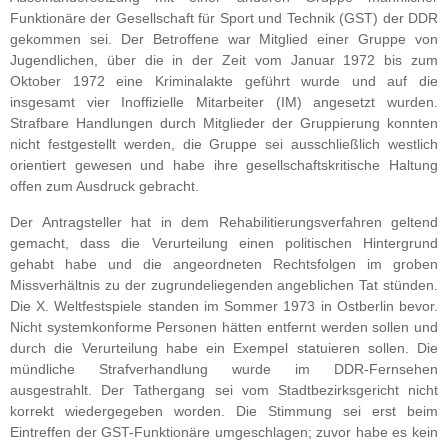
Funktionäre der Gesellschaft für Sport und Technik (GST) der DDR
gekommen sei. Der Betroffene war Mitglied einer Gruppe von
Jugendlichen, über die in der Zeit vom Januar 1972 bis zum
Oktober 1972 eine Kriminalakte geführt wurde und auf die
insgesamt vier Inoffizielle Mitarbeiter (IM) angesetzt wurden.
Strafbare Handlungen durch Mitglieder der Gruppierung konnten
nicht festgestellt werden, die Gruppe sei ausschließlich westlich
orientiert gewesen und habe ihre gesellschaftskritische Haltung
offen zum Ausdruck gebracht.
Der Antragsteller hat in dem Rehabilitierungsverfahren geltend
gemacht, dass die Verurteilung einen politischen Hintergrund
gehabt habe und die angeordneten Rechtsfolgen im groben
Missverhältnis zu der zugrundeliegenden angeblichen Tat stünden.
Die X. Weltfestspiele standen im Sommer 1973 in Ostberlin bevor.
Nicht systemkonforme Personen hätten entfernt werden sollen und
durch die Verurteilung habe ein Exempel statuieren sollen. Die
mündliche Strafverhandlung wurde im DDR-Fernsehen
ausgestrahlt. Der Tathergang sei vom Stadtbezirksgericht nicht
korrekt wiedergegeben worden. Die Stimmung sei erst beim
Eintreffen der GST-Funktionäre umgeschlagen; zuvor habe es kein