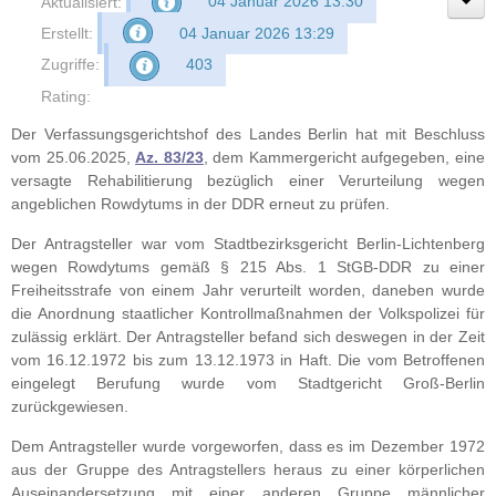
Aktualisiert:
04 Januar 2026 13:30
Erstellt:
04 Januar 2026 13:29
Zugriffe:
403
Rating:
Der Verfassungsgerichtshof des Landes Berlin hat mit Beschluss
vom 25.06.2025,
Az. 83/23
, dem Kammergericht aufgegeben, eine
versagte Rehabilitierung bezüglich einer Verurteilung wegen
angeblichen Rowdytums in der DDR erneut zu prüfen.
Der Antragsteller war vom Stadtbezirksgericht Berlin-Lichtenberg
wegen Rowdytums gemäß § 215 Abs. 1 StGB-DDR zu einer
Freiheitsstrafe von einem Jahr verurteilt worden, daneben wurde
die Anordnung staatlicher Kontrollmaßnahmen der Volkspolizei für
zulässig erklärt. Der Antragsteller befand sich deswegen in der Zeit
vom 16.12.1972 bis zum 13.12.1973 in Haft. Die vom Betroffenen
eingelegt Berufung wurde vom Stadtgericht Groß-Berlin
zurückgewiesen.
Dem Antragsteller wurde vorgeworfen, dass es im Dezember 1972
aus der Gruppe des Antragstellers heraus zu einer körperlichen
Auseinandersetzung mit einer anderen Gruppe männlicher