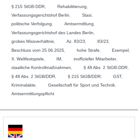
§ 215 StGB-DDR
,
Rehabilitierung
,
Verfassungsgerichtshof Berlin
,
Stasi
,
politische Verfolgung
,
Amtsermittlung
,
Verfassungsgerichtshof des Landes Berlin
,
grobes Missverhältnis
,
Az. 83/23
,
83/23
,
Beschluss vom 25.06.2025
,
hohe Strafe
,
Exempel
,
X. Weltfestspiele
,
IM
,
inoffizieller Mitarbeiter
,
staatliche Kontrollmaßnahmen
,
§ 48 Abs. 2 StGB-DDR
,
§ 48 Abs. 2 StGB/DDR
,
§ 215 StGB/DDR
,
GST
,
Kriminalakte
,
Gesellschaft für Sport und Technik
,
Amtsermittlungspflicht