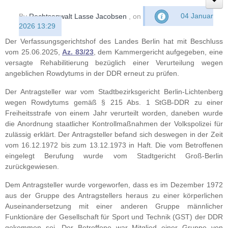
By
Rechtsanwalt Lasse Jacobsen
, on
04 Januar
2026 13:29
Der Verfassungsgerichtshof des Landes Berlin hat mit Beschluss
vom 25.06.2025,
Az. 83/23
, dem Kammergericht aufgegeben, eine
versagte Rehabilitierung bezüglich einer Verurteilung wegen
angeblichen Rowdytums in der DDR erneut zu prüfen.
Der Antragsteller war vom Stadtbezirksgericht Berlin-Lichtenberg
wegen Rowdytums gemäß § 215 Abs. 1 StGB-DDR zu einer
Freiheitsstrafe von einem Jahr verurteilt worden, daneben wurde
die Anordnung staatlicher Kontrollmaßnahmen der Volkspolizei für
zulässig erklärt. Der Antragsteller befand sich deswegen in der Zeit
vom 16.12.1972 bis zum 13.12.1973 in Haft. Die vom Betroffenen
eingelegt Berufung wurde vom Stadtgericht Groß-Berlin
zurückgewiesen.
Dem Antragsteller wurde vorgeworfen, dass es im Dezember 1972
aus der Gruppe des Antragstellers heraus zu einer körperlichen
Auseinandersetzung mit einer anderen Gruppe männlicher
Funktionäre der Gesellschaft für Sport und Technik (GST) der DDR
gekommen sei. Der Betroffene war Mitglied einer Gruppe von