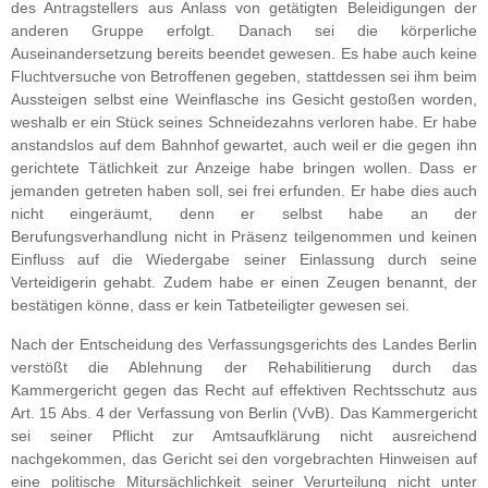
des Antragstellers aus Anlass von getätigten Beleidigungen der
anderen Gruppe erfolgt. Danach sei die körperliche
Auseinandersetzung bereits beendet gewesen. Es habe auch keine
Fluchtversuche von Betroffenen gegeben, stattdessen sei ihm beim
Aussteigen selbst eine Weinflasche ins Gesicht gestoßen worden,
weshalb er ein Stück seines Schneidezahns verloren habe. Er habe
anstandslos auf dem Bahnhof gewartet, auch weil er die gegen ihn
gerichtete Tätlichkeit zur Anzeige habe bringen wollen. Dass er
jemanden getreten haben soll, sei frei erfunden. Er habe dies auch
nicht eingeräumt, denn er selbst habe an der
Berufungsverhandlung nicht in Präsenz teilgenommen und keinen
Einfluss auf die Wiedergabe seiner Einlassung durch seine
Verteidigerin gehabt. Zudem habe er einen Zeugen benannt, der
bestätigen könne, dass er kein Tatbeteiligter gewesen sei.
Nach der Entscheidung des Verfassungsgerichts des Landes Berlin
verstößt die Ablehnung der Rehabilitierung durch das
Kammergericht gegen das Recht auf effektiven Rechtsschutz aus
Art. 15 Abs. 4 der Verfassung von Berlin (VvB). Das Kammergericht
sei seiner Pflicht zur Amtsaufklärung nicht ausreichend
nachgekommen, das Gericht sei den vorgebrachten Hinweisen auf
eine politische Mitursächlichkeit seiner Verurteilung nicht unter