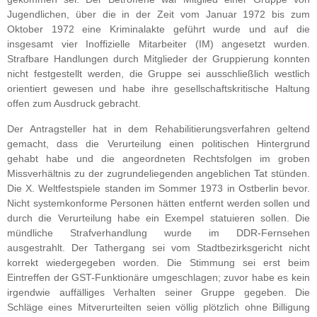
Jugendlichen, über die in der Zeit vom Januar 1972 bis zum
Oktober 1972 eine Kriminalakte geführt wurde und auf die
insgesamt vier Inoffizielle Mitarbeiter (IM) angesetzt wurden.
Strafbare Handlungen durch Mitglieder der Gruppierung konnten
nicht festgestellt werden, die Gruppe sei ausschließlich westlich
orientiert gewesen und habe ihre gesellschaftskritische Haltung
offen zum Ausdruck gebracht.
Der Antragsteller hat in dem Rehabilitierungsverfahren geltend
gemacht, dass die Verurteilung einen politischen Hintergrund
gehabt habe und die angeordneten Rechtsfolgen im groben
Missverhältnis zu der zugrundeliegenden angeblichen Tat stünden.
Die X. Weltfestspiele standen im Sommer 1973 in Ostberlin bevor.
Nicht systemkonforme Personen hätten entfernt werden sollen und
durch die Verurteilung habe ein Exempel statuieren sollen. Die
mündliche Strafverhandlung wurde im DDR-Fernsehen
ausgestrahlt. Der Tathergang sei vom Stadtbezirksgericht nicht
korrekt wiedergegeben worden. Die Stimmung sei erst beim
Eintreffen der GST-Funktionäre umgeschlagen; zuvor habe es kein
irgendwie auffälliges Verhalten seiner Gruppe gegeben. Die
Schläge eines Mitverurteilten seien völlig plötzlich ohne Billigung