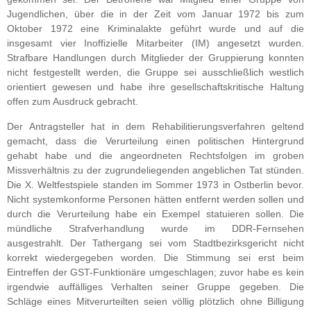
Jugendlichen, über die in der Zeit vom Januar 1972 bis zum
Oktober 1972 eine Kriminalakte geführt wurde und auf die
insgesamt vier Inoffizielle Mitarbeiter (IM) angesetzt wurden.
Strafbare Handlungen durch Mitglieder der Gruppierung konnten
nicht festgestellt werden, die Gruppe sei ausschließlich westlich
orientiert gewesen und habe ihre gesellschaftskritische Haltung
offen zum Ausdruck gebracht.
Der Antragsteller hat in dem Rehabilitierungsverfahren geltend
gemacht, dass die Verurteilung einen politischen Hintergrund
gehabt habe und die angeordneten Rechtsfolgen im groben
Missverhältnis zu der zugrundeliegenden angeblichen Tat stünden.
Die X. Weltfestspiele standen im Sommer 1973 in Ostberlin bevor.
Nicht systemkonforme Personen hätten entfernt werden sollen und
durch die Verurteilung habe ein Exempel statuieren sollen. Die
mündliche Strafverhandlung wurde im DDR-Fernsehen
ausgestrahlt. Der Tathergang sei vom Stadtbezirksgericht nicht
korrekt wiedergegeben worden. Die Stimmung sei erst beim
Eintreffen der GST-Funktionäre umgeschlagen; zuvor habe es kein
irgendwie auffälliges Verhalten seiner Gruppe gegeben. Die
Schläge eines Mitverurteilten seien völlig plötzlich ohne Billigung