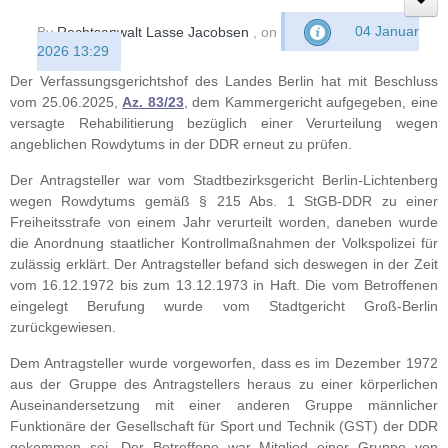
By
Rechtsanwalt Lasse Jacobsen
, on
04 Januar
2026 13:29
Der Verfassungsgerichtshof des Landes Berlin hat mit Beschluss
vom 25.06.2025,
Az. 83/23
, dem Kammergericht aufgegeben, eine
versagte Rehabilitierung bezüglich einer Verurteilung wegen
angeblichen Rowdytums in der DDR erneut zu prüfen.
Der Antragsteller war vom Stadtbezirksgericht Berlin-Lichtenberg
wegen Rowdytums gemäß § 215 Abs. 1 StGB-DDR zu einer
Freiheitsstrafe von einem Jahr verurteilt worden, daneben wurde
die Anordnung staatlicher Kontrollmaßnahmen der Volkspolizei für
zulässig erklärt. Der Antragsteller befand sich deswegen in der Zeit
vom 16.12.1972 bis zum 13.12.1973 in Haft. Die vom Betroffenen
eingelegt Berufung wurde vom Stadtgericht Groß-Berlin
zurückgewiesen.
Dem Antragsteller wurde vorgeworfen, dass es im Dezember 1972
aus der Gruppe des Antragstellers heraus zu einer körperlichen
Auseinandersetzung mit einer anderen Gruppe männlicher
Funktionäre der Gesellschaft für Sport und Technik (GST) der DDR
gekommen sei. Der Betroffene war Mitglied einer Gruppe von