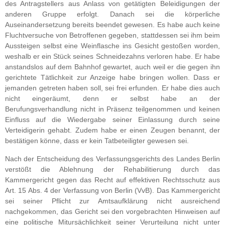
des Antragstellers aus Anlass von getätigten Beleidigungen der
anderen Gruppe erfolgt. Danach sei die körperliche
Auseinandersetzung bereits beendet gewesen. Es habe auch keine
Fluchtversuche von Betroffenen gegeben, stattdessen sei ihm beim
Aussteigen selbst eine Weinflasche ins Gesicht gestoßen worden,
weshalb er ein Stück seines Schneidezahns verloren habe. Er habe
anstandslos auf dem Bahnhof gewartet, auch weil er die gegen ihn
gerichtete Tätlichkeit zur Anzeige habe bringen wollen. Dass er
jemanden getreten haben soll, sei frei erfunden. Er habe dies auch
nicht eingeräumt, denn er selbst habe an der
Berufungsverhandlung nicht in Präsenz teilgenommen und keinen
Einfluss auf die Wiedergabe seiner Einlassung durch seine
Verteidigerin gehabt. Zudem habe er einen Zeugen benannt, der
bestätigen könne, dass er kein Tatbeteiligter gewesen sei.
Nach der Entscheidung des Verfassungsgerichts des Landes Berlin
verstößt die Ablehnung der Rehabilitierung durch das
Kammergericht gegen das Recht auf effektiven Rechtsschutz aus
Art. 15 Abs. 4 der Verfassung von Berlin (VvB). Das Kammergericht
sei seiner Pflicht zur Amtsaufklärung nicht ausreichend
nachgekommen, das Gericht sei den vorgebrachten Hinweisen auf
eine politische Mitursächlichkeit seiner Verurteilung nicht unter