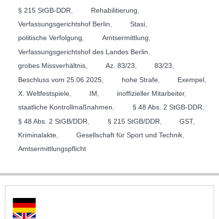
§ 215 StGB-DDR
,
Rehabilitierung
,
Verfassungsgerichtshof Berlin
,
Stasi
,
politische Verfolgung
,
Amtsermittlung
,
Verfassungsgerichtshof des Landes Berlin
,
grobes Missverhältnis
,
Az. 83/23
,
83/23
,
Beschluss vom 25.06.2025
,
hohe Strafe
,
Exempel
,
X. Weltfestspiele
,
IM
,
inoffizieller Mitarbeiter
,
staatliche Kontrollmaßnahmen
,
§ 48 Abs. 2 StGB-DDR
,
§ 48 Abs. 2 StGB/DDR
,
§ 215 StGB/DDR
,
GST
,
Kriminalakte
,
Gesellschaft für Sport und Technik
,
Amtsermittlungspflicht