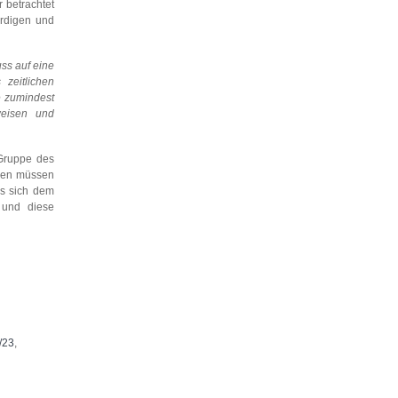
r betrachtet
ürdigen und
ss auf eine
zeitlichen
e zumindest
weisen und
 Gruppe des
rden müssen
es sich dem
 und diese
/23
,