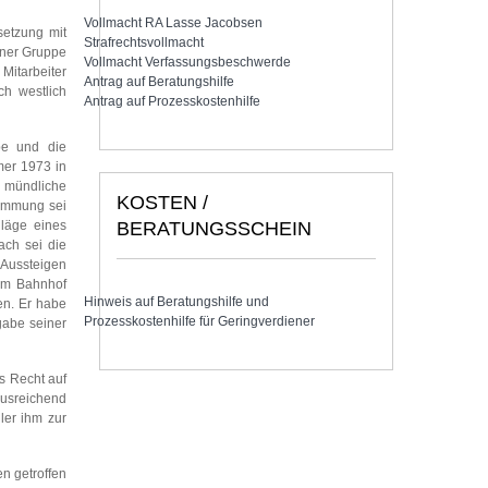
Vollmacht RA Lasse Jacobsen
setzung mit
Strafrechtsvollmacht
iner Gruppe
Vollmacht Verfassungsbeschwerde
 Mitarbeiter
Antrag auf Beratungshilfe
ch westlich
Antrag auf Prozesskostenhilfe
abe und die
mer 1973 in
e mündliche
KOSTEN /
timmung sei
BERATUNGSSCHEIN
hläge eines
ach sei die
 Aussteigen
dem Bahnhof
Hinweis auf Beratungshilfe und
den. Er habe
Prozesskostenhilfe für Geringverdiener
gabe seiner
s Recht auf
ausreichend
ler ihm zur
en getroffen