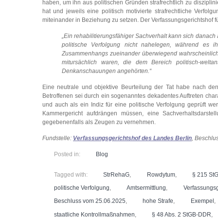
haben, um ihn aus politischen Gründen strafrechtlich zu disziplin
hat und jeweils eine politisch motivierte strafrechtliche Verf
miteinander in Beziehung zu setzen. Der Verfassungsgerichtshof f
„Ein rehabilitierungsfähiger Sachverhalt kann sich danach
politische Verfolgung nicht nahelegen, während es i
Zusammenhangs zueinander überwiegend wahrscheinlich er
mitursächlich waren, die dem Bereich politisch-welta
Denkanschauungen angehörten.“
Eine neutrale und objektive Beurteilung der Tat habe nach den
Betroffenen sei durch ein sogenanntes dekadentes Auftreten chara
und auch als ein Indiz für eine politische Verfolgung geprüft 
Kammergericht aufdrängen müssen, eine Sachverhaltsdarstel
gegebenenfalls als Zeugen zu vernehmen.
Fundstelle:
Verfassungsgerichtshof des Landes Berlin
, Beschlu
Posted in:
Blog
Tagged with:
StrRehaG
,
Rowdytum
,
§ 215 St
politische Verfolgung
,
Amtsermittlung
,
Verfassungsg
Beschluss vom 25.06.2025
,
hohe Strafe
,
Exempel
,
staatliche Kontrollmaßnahmen
,
§ 48 Abs. 2 StGB-DDR
,