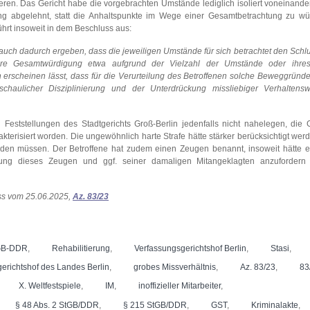
ieren. Das Gericht habe die vorgebrachten Umstände lediglich isoliert voneinande
olgung abgelehnt, statt die Anhaltspunkte im Wege einer Gesamtbetrachtung zu w
ührt insoweit in dem Beschluss aus:
 auch dadurch ergeben, dass die jeweiligen Umstände für sich betrachtet den Schlu
hre Gesamtwürdigung etwa aufgrund der Vielzahl der Umstände oder ihres 
scheinen lässt, dass für die Verurteilung des Betroffenen solche Beweggründ
nschaulicher Disziplinierung und der Unterdrückung missliebiger Verhaltens
 Feststellungen des Stadtgerichts Groß-Berlin jedenfalls nicht nahelegen, die
kterisiert worden. Die ungewöhnlich harte Strafe hätte stärker berücksichtigt we
werden müssen. Der Betroffene hat zudem einen Zeugen benannt, insoweit hätte 
lung dieses Zeugen und ggf. seiner damaligen Mitangeklagten anzufordern
ss vom 25.06.2025,
Az. 83/23
GB-DDR
,
Rehabilitierung
,
Verfassungsgerichtshof Berlin
,
Stasi
,
erichtshof des Landes Berlin
,
grobes Missverhältnis
,
Az. 83/23
,
83
X. Weltfestspiele
,
IM
,
inoffizieller Mitarbeiter
,
§ 48 Abs. 2 StGB/DDR
,
§ 215 StGB/DDR
,
GST
,
Kriminalakte
,