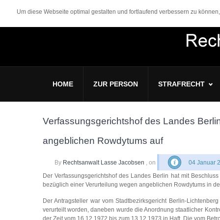
Um diese Webseite optimal gestalten und fortlaufend verbessern zu könne
HOME
ZUR PERSON
STRAFRECHT
Verfassungsgerichtshof des Landes Berlin
angeblichen Rowdytums auf
By
Rechtsanwalt Lasse Jacobsen
, on
04 Januar 
Der Verfassungsgerichtshof des Landes Berlin hat mit Beschlus
bezüglich einer Verurteilung wegen angeblichen Rowdytums in de
Der Antragsteller war vom Stadtbezirksgericht Berlin-Lichtenb
verurteilt worden, daneben wurde die Anordnung staatlicher Kontro
der Zeit vom 16.12.1972 bis zum 13.12.1973 in Haft. Die vom Bet