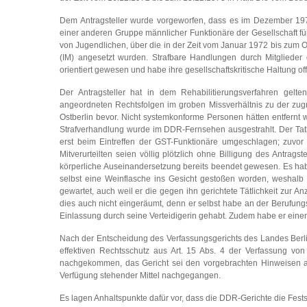
Dem Antragsteller wurde vorgeworfen, dass es im Dezember 197
einer anderen Gruppe männlicher Funktionäre der Gesellschaft f
von Jugendlichen, über die in der Zeit vom Januar 1972 bis zum Ok
(IM) angesetzt wurden. Strafbare Handlungen durch Mitglieder d
orientiert gewesen und habe ihre gesellschaftskritische Haltung o
Der Antragsteller hat in dem Rehabilitierungsverfahren gelt
angeordneten Rechtsfolgen im groben Missverhältnis zu der zug
Ostberlin bevor. Nicht systemkonforme Personen hätten entfernt 
Strafverhandlung wurde im DDR-Fernsehen ausgestrahlt. Der Tat
erst beim Eintreffen der GST-Funktionäre umgeschlagen; zuvor
Mitverurteilten seien völlig plötzlich ohne Billigung des Antrag
körperliche Auseinandersetzung bereits beendet gewesen. Es hab
selbst eine Weinflasche ins Gesicht gestoßen worden, weshalb
gewartet, auch weil er die gegen ihn gerichtete Tätlichkeit zur A
dies auch nicht eingeräumt, denn er selbst habe an der Berufun
Einlassung durch seine Verteidigerin gehabt. Zudem habe er einen
Nach der Entscheidung des Verfassungsgerichts des Landes Berli
effektiven Rechtsschutz aus Art. 15 Abs. 4 der Verfassung von
nachgekommen, das Gericht sei den vorgebrachten Hinweisen auf e
Verfügung stehender Mittel nachgegangen.
Es lagen Anhaltspunkte dafür vor, dass die DDR-Gerichte die Fests