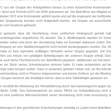
2 aus der Gruppe des Antragstellers heraus zu einer körperlichen Auseinander
ür Sport und Technik (GST) der DDR gekommen sei. Der Betroffene war Mitglied e
tober 1972 eine Kriminalakte geführt wurde und auf die insgesamt vier Inoffizielle
er Gruppierung konnten nicht festgestellt werden, die Gruppe sei ausschließli
ffen zum Ausdruck gebracht.
end gemacht, dass die Verurteilung einen politischen Hintergrund gehabt h
rundeliegenden angeblichen Tat stünden. Die X. Weltfestspiele standen im Som
werden sollen und durch die Verurteilung habe ein Exempel statuieren sollen. Di
hergang sei vom Stadtbezirksgericht nicht korrekt wiedergegeben worden. Die S
 habe es kein irgendwie auffälliges Verhalten seiner Gruppe gegeben. Die Sc
stellers aus Anlass von getätigten Beleidigungen der anderen Gruppe erfolgt. Dan
e auch keine Fluchtversuche von Betroffenen gegeben, stattdessen sei ihm beim
 er ein Stück seines Schneidezahns verloren habe. Er habe anstandslos auf 
nzeige habe bringen wollen. Dass er jemanden getreten haben soll, sei frei erfun
gsverhandlung nicht in Präsenz teilgenommen und keinen Einfluss auf die Wieder
 Zeugen benannt, der bestätigen könne, dass er kein Tatbeteiligter gewesen sei.
n verstößt die Ablehnung der Rehabilitierung durch das Kammergericht gegen da
 Berlin (VvB). Das Kammergericht sei seiner Pflicht zur Amtsaufklärung nicht 
ine politische Mitursächlichkeit seiner Verurteilung nicht unter Ausnutzung al
tellungen in den gerichtlichen Entscheidungen einseitig zu Lasten eines Betroffen