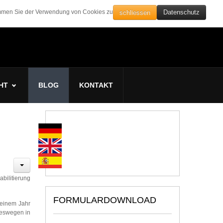
schliessen
timmen Sie der Verwendung von Cookies zu
Datenschutz
HT
BLOG
KONTAKT
bilitierung
FORMULARDOWNLOAD
 einem Jahr
 deswegen in