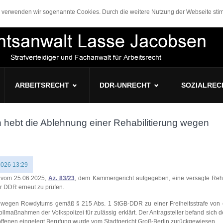
n, verwenden wir sogenannte Cookies. Durch die weitere Nutzung der Webseite s
ARBEITSRECHT
DDR-UNRECHT
SOZIALREC
 hebt die Ablehnung einer Rehabilitierung wegen
2026 13:29
s vom 25.06.2025,
Az. 83/23
, dem Kammergericht aufgegeben, eine versagte Reha
r DDR erneut zu prüfen.
erg wegen Rowdytums gemäß § 215 Abs. 1 StGB-DDR zu einer Freiheitsstrafe von
llmaßnahmen der Volkspolizei für zulässig erklärt. Der Antragsteller befand sich
roffenen eingelegt Berufung wurde vom Stadtgericht Groß-Berlin zurückgewiesen.