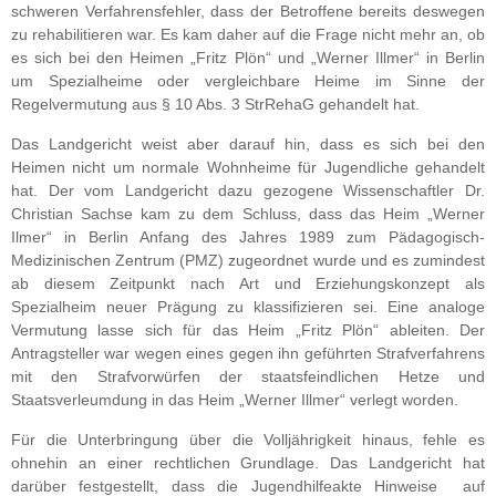
schweren Verfahrensfehler, dass der Betroffene bereits deswegen
zu rehabilitieren war. Es kam daher auf die Frage nicht mehr an, ob
es sich bei den Heimen „Fritz Plön“ und „Werner Illmer“ in Berlin
um Spezialheime oder vergleichbare Heime im Sinne der
Regelvermutung aus § 10 Abs. 3 StrRehaG gehandelt hat.
Das Landgericht weist aber darauf hin, dass es sich bei den
Heimen nicht um normale Wohnheime für Jugendliche gehandelt
hat. Der vom Landgericht dazu gezogene Wissenschaftler Dr.
Christian Sachse kam zu dem Schluss, dass das Heim „Werner
Ilmer“ in Berlin Anfang des Jahres 1989 zum Pädagogisch-
Medizinischen Zentrum (PMZ) zugeordnet wurde und es zumindest
ab diesem Zeitpunkt nach Art und Erziehungskonzept als
Spezialheim neuer Prägung zu klassifizieren sei. Eine analoge
Vermutung lasse sich für das Heim „Fritz Plön“ ableiten. Der
Antragsteller war wegen eines gegen ihn geführten Strafverfahrens
mit den Strafvorwürfen der staatsfeindlichen Hetze und
Staatsverleumdung in das Heim „Werner Illmer“ verlegt worden.
Für die Unterbringung über die Volljährigkeit hinaus, fehle es
ohnehin an einer rechtlichen Grundlage. Das Landgericht hat
darüber festgestellt, dass die Jugendhilfeakte Hinweise auf