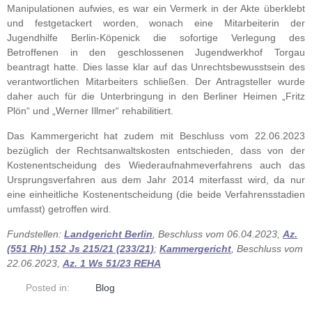
Manipulationen aufwies, es war ein Vermerk in der Akte überklebt
und festgetackert worden, wonach eine Mitarbeiterin der
Jugendhilfe Berlin-Köpenick die sofortige Verlegung des
Betroffenen in den geschlossenen Jugendwerkhof Torgau
beantragt hatte. Dies lasse klar auf das Unrechtsbewusstsein des
verantwortlichen Mitarbeiters schließen. Der Antragsteller wurde
daher auch für die Unterbringung in den Berliner Heimen „Fritz
Plön“ und „Werner Illmer“ rehabilitiert.
Das Kammergericht hat zudem mit Beschluss vom 22.06.2023
bezüglich der Rechtsanwaltskosten entschieden, dass von der
Kostenentscheidung des Wiederaufnahmeverfahrens auch das
Ursprungsverfahren aus dem Jahr 2014 miterfasst wird, da nur
eine einheitliche Kostenentscheidung (die beide Verfahrensstadien
umfasst) getroffen wird.
Fundstellen:
Landgericht Berlin
, Beschluss vom 06.04.2023,
Az.
(551 Rh) 152 Js 215/21 (233/21)
;
Kammergericht
, Beschluss vom
22.06.2023,
Az. 1 Ws 51/23 REHA
Posted in:
Blog