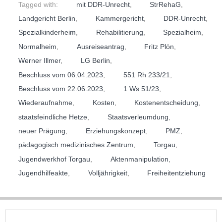
Tagged with:
mit DDR-Unrecht
,
StrRehaG
,
Landgericht Berlin
,
Kammergericht
,
DDR-Unrecht
,
Spezialkinderheim
,
Rehabilitierung
,
Spezialheim
,
Normalheim
,
Ausreiseantrag
,
Fritz Plön
,
Werner Illmer
,
LG Berlin
,
Beschluss vom 06.04.2023
,
551 Rh 233/21
,
Beschluss vom 22.06.2023
,
1 Ws 51/23
,
Wiederaufnahme
,
Kosten
,
Kostenentscheidung
,
staatsfeindliche Hetze
,
Staatsverleumdung
,
neuer Prägung
,
Erziehungskonzept
,
PMZ
,
pädagogisch medizinisches Zentrum
,
Torgau
,
Jugendwerkhof Torgau
,
Aktenmanipulation
,
Jugendhilfeakte
,
Volljährigkeit
,
Freiheitentziehung