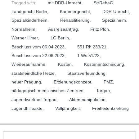
Tagged with:
mit DDR-Unrecht
,
StrRehaG
,
Landgericht Berlin
,
Kammergericht
,
DDR-Unrecht
,
Spezialkinderheim
,
Rehabilitierung
,
Spezialheim
,
Normalheim
,
Ausreiseantrag
,
Fritz Plön
,
Werner Illmer
,
LG Berlin
,
Beschluss vom 06.04.2023
,
551 Rh 233/21
,
Beschluss vom 22.06.2023
,
1 Ws 51/23
,
Wiederaufnahme
,
Kosten
,
Kostenentscheidung
,
staatsfeindliche Hetze
,
Staatsverleumdung
,
neuer Prägung
,
Erziehungskonzept
,
PMZ
,
pädagogisch medizinisches Zentrum
,
Torgau
,
Jugendwerkhof Torgau
,
Aktenmanipulation
,
Jugendhilfeakte
,
Volljährigkeit
,
Freiheitentziehung