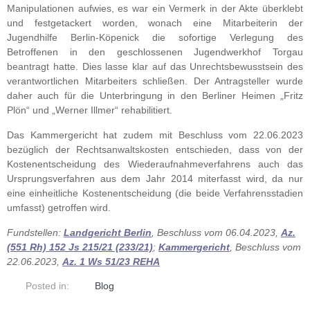
Manipulationen aufwies, es war ein Vermerk in der Akte überklebt
und festgetackert worden, wonach eine Mitarbeiterin der
Jugendhilfe Berlin-Köpenick die sofortige Verlegung des
Betroffenen in den geschlossenen Jugendwerkhof Torgau
beantragt hatte. Dies lasse klar auf das Unrechtsbewusstsein des
verantwortlichen Mitarbeiters schließen. Der Antragsteller wurde
daher auch für die Unterbringung in den Berliner Heimen „Fritz
Plön“ und „Werner Illmer“ rehabilitiert.
Das Kammergericht hat zudem mit Beschluss vom 22.06.2023
bezüglich der Rechtsanwaltskosten entschieden, dass von der
Kostenentscheidung des Wiederaufnahmeverfahrens auch das
Ursprungsverfahren aus dem Jahr 2014 miterfasst wird, da nur
eine einheitliche Kostenentscheidung (die beide Verfahrensstadien
umfasst) getroffen wird.
Fundstellen:
Landgericht Berlin
, Beschluss vom 06.04.2023,
Az.
(551 Rh) 152 Js 215/21 (233/21)
;
Kammergericht
, Beschluss vom
22.06.2023,
Az. 1 Ws 51/23 REHA
Posted in:
Blog