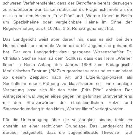
schweren Verfahrensfehler, dass der Betroffene bereits deswegen
zu rehabilitieren war. Es kam daher auf die Frage nicht mehr an, ob
es sich bei den Heimen „Fritz Plön“ und „Werner Illmer“ in Berlin
um Spezialheime oder vergleichbare Heime im Sinne der
Regelvermutung aus § 10 Abs. 3 StrRehaG gehandelt hat.
Das Landgericht weist aber darauf hin, dass es sich bei den
Heimen nicht um normale Wohnheime für Jugendliche gehandelt
hat. Der vom Landgericht dazu gezogene Wissenschaftler Dr.
Christian Sachse kam zu dem Schluss, dass das Heim „Werner
Ilmer“ in Berlin Anfang des Jahres 1989 zum Pädagogisch-
Medizinischen Zentrum (PMZ) zugeordnet wurde und es zumindest
ab diesem Zeitpunkt nach Art und Erziehungskonzept als
Spezialheim neuer Prägung zu klassifizieren sei. Eine analoge
Vermutung lasse sich für das Heim „Fritz Plön“ ableiten. Der
Antragsteller war wegen eines gegen ihn geführten Strafverfahrens
mit den Strafvorwürfen der staatsfeindlichen Hetze und
Staatsverleumdung in das Heim „Werner Illmer“ verlegt worden.
Für die Unterbringung über die Volljährigkeit hinaus, fehle es
ohnehin an einer rechtlichen Grundlage. Das Landgericht hat
darüber festgestellt, dass die Jugendhilfeakte Hinweise auf