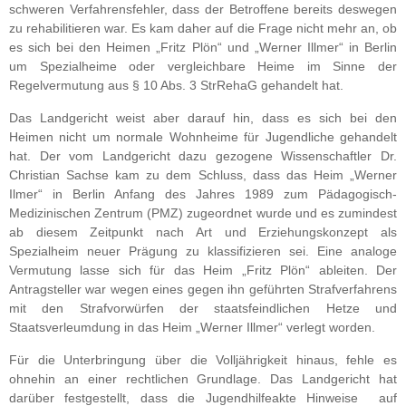
schweren Verfahrensfehler, dass der Betroffene bereits deswegen
zu rehabilitieren war. Es kam daher auf die Frage nicht mehr an, ob
es sich bei den Heimen „Fritz Plön“ und „Werner Illmer“ in Berlin
um Spezialheime oder vergleichbare Heime im Sinne der
Regelvermutung aus § 10 Abs. 3 StrRehaG gehandelt hat.
Das Landgericht weist aber darauf hin, dass es sich bei den
Heimen nicht um normale Wohnheime für Jugendliche gehandelt
hat. Der vom Landgericht dazu gezogene Wissenschaftler Dr.
Christian Sachse kam zu dem Schluss, dass das Heim „Werner
Ilmer“ in Berlin Anfang des Jahres 1989 zum Pädagogisch-
Medizinischen Zentrum (PMZ) zugeordnet wurde und es zumindest
ab diesem Zeitpunkt nach Art und Erziehungskonzept als
Spezialheim neuer Prägung zu klassifizieren sei. Eine analoge
Vermutung lasse sich für das Heim „Fritz Plön“ ableiten. Der
Antragsteller war wegen eines gegen ihn geführten Strafverfahrens
mit den Strafvorwürfen der staatsfeindlichen Hetze und
Staatsverleumdung in das Heim „Werner Illmer“ verlegt worden.
Für die Unterbringung über die Volljährigkeit hinaus, fehle es
ohnehin an einer rechtlichen Grundlage. Das Landgericht hat
darüber festgestellt, dass die Jugendhilfeakte Hinweise auf