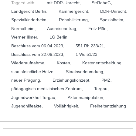
Tagged with:
mit DDR-Unrecht
,
StrRehaG
,
Landgericht Berlin
,
Kammergericht
,
DDR-Unrecht
,
Spezialkinderheim
,
Rehabilitierung
,
Spezialheim
,
Normalheim
,
Ausreiseantrag
,
Fritz Plön
,
Werner Illmer
,
LG Berlin
,
Beschluss vom 06.04.2023
,
551 Rh 233/21
,
Beschluss vom 22.06.2023
,
1 Ws 51/23
,
Wiederaufnahme
,
Kosten
,
Kostenentscheidung
,
staatsfeindliche Hetze
,
Staatsverleumdung
,
neuer Prägung
,
Erziehungskonzept
,
PMZ
,
pädagogisch medizinisches Zentrum
,
Torgau
,
Jugendwerkhof Torgau
,
Aktenmanipulation
,
Jugendhilfeakte
,
Volljährigkeit
,
Freiheitentziehung