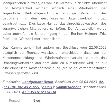
Manipulationen aufwies, es war ein Vermerk in der Akte überklebt
und festgetackert worden, wonach eine Mitarbeiterin der
Jugendhilfe Berlin-Köpenick die sofortige Verlegung des
Betroffenen in den geschlossenen Jugendwerkhof Torgau
beantragt hatte. Dies lasse klar auf das Unrechtsbewusstsein des
verantwortlichen Mitarbeiters schließen. Der Antragsteller wurde
daher auch für die Unterbringung in den Berliner Heimen „Fritz
Plön“ und „Werner Illmer“ rehabilitiert.
Das Kammergericht hat zudem mit Beschluss vom 22.06.2023
bezüglich der Rechtsanwaltskosten entschieden, dass von der
Kostenentscheidung des Wiederaufnahmeverfahrens auch das
Ursprungsverfahren aus dem Jahr 2014 miterfasst wird, da nur
eine einheitliche Kostenentscheidung (die beide Verfahrensstadien
umfasst) getroffen wird.
Fundstellen:
Landgericht Berlin
, Beschluss vom 06.04.2023,
Az.
(551 Rh) 152 Js 215/21 (233/21)
;
Kammergericht
, Beschluss vom
22.06.2023,
Az. 1 Ws 51/23 REHA
Posted in:
Blog