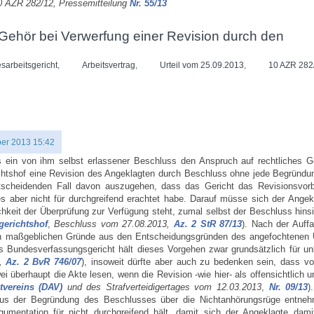
10 AZR 282/12, Pressemitteilung
Nr. 55/13
 Gehör bei Verwerfung einer Revision durch den
sarbeitsgericht
,
Arbeitsvertrag
,
Urteil vom 25.09.2013
,
10 AZR 282
er 2013 15:42
s ein von ihm selbst erlassener Beschluss den Anspruch auf rechtliches G
chtshof eine Revision des Angeklagten durch Beschluss ohne jede Begründun
scheidenden Fall davon auszugehen, dass das Gericht das Revisionsvorb
es aber nicht für durchgreifend erachtet habe. Darauf müsse sich der Angek
hkeit der Überprüfung zur Verfügung steht, zumal selbst der Beschluss hinsi
erichtshof
,
Beschluss vom 27.08.2013,
Az. 2 StR 87/13
). Nach der Auff
ion maßgeblichen Gründe aus den Entscheidungsgründen des angefochtenen U
s Bundesverfassungsgericht hält dieses Vorgehen zwar grundsätzlich für un
7,
Az. 2 BvR 746/07
), insoweit dürfte aber auch zu bedenken sein, dass vo
i überhaupt die Akte lesen, wenn die Revision -wie hier- als offensichtlich 
tvereins (DAV)
und des Strafverteidigertages vom 12.03.2013
,
Nr. 09/13
)
t aus der Begründung des Beschlusses über die Nichtanhörungsrüge entneh
mentation für nicht durchgreifend hält, damit sich der Angeklagte damit 