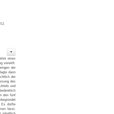
/12
,
ehör eines
g verwirft.
ringen der
lagte dann
chtlich der
assung des
rteils und
bedenklich
n den fünf
unbegründet
. Es dürfte
men lässt,
inhaltlich