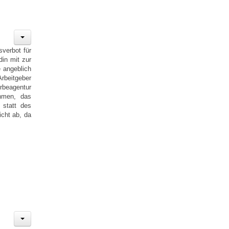
sverbot für
din mit zur
e angeblich
rbeitgeber
erbeagentur
ehmen, das
 statt des
icht ab, da