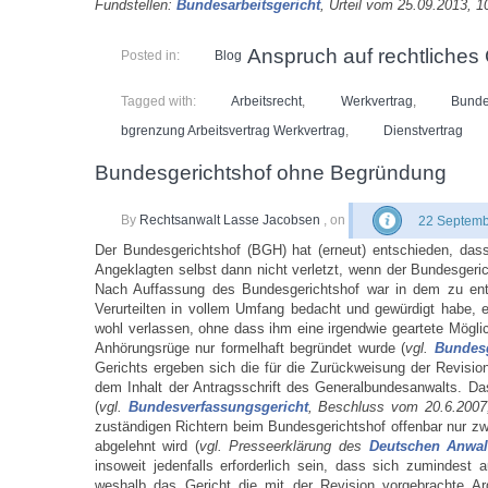
Fundstellen:
Bundesarbeitsgericht
, Urteil vom 25.09.2013, 
Anspruch auf rechtliches
Posted in:
Blog
Tagged with:
Arbeitsrecht
,
Werkvertrag
,
Bunde
bgrenzung Arbeitsvertrag Werkvertrag
,
Dienstvertrag
Bundesgerichtshof ohne Begründung
By
Rechtsanwalt Lasse Jacobsen
, on
22 Septemb
Der Bundesgerichtshof (BGH) hat (erneut) entschieden, das
Angeklagten selbst dann nicht verletzt, wenn der Bundesgeri
Nach Auffassung des Bundesgerichtshof war in dem zu ent
Verurteilten in vollem Umfang bedacht und gewürdigt habe, 
wohl verlassen, ohne dass ihm eine irgendwie geartete Möglic
Anhörungsrüge nur formelhaft begründet wurde (
vgl.
Bundesg
Gerichts ergeben sich die für die Zurückweisung der Revis
dem Inhalt der Antragsschrift des Generalbundesanwalts. Da
(
vgl.
Bundesverfassungsgericht
, Beschluss vom 20.6.200
zuständigen Richtern beim Bundesgerichtshof offenbar nur zwe
abgelehnt wird (
vgl. Presseerklärung des
Deutschen Anwal
insoweit jedenfalls erforderlich sein, dass sich zumindes
weshalb das Gericht die mit der Revision vorgebrachte Argu