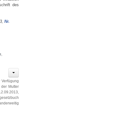
chrift des
13,
Nr.
e
,
ur Verfügung
 der Mutter
12.09.2013,
lgesetzbuch
 anderweitig