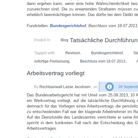
dann ergehen kann, wenn eine hohe Wahrscheinlichkeit beste
zuzurechnen sind. Die zu erwartenden Straftaten müssen zu
erheblich beeinträchtigen können. Das dürfte bei dem Delikt de
Fundstellen:
Bundesgerichtshof
,
Beschluss vom 18.07.2013,
Tatsächliche Durchführun
Posted in:
Blog
Tagged with:
Revision
,
Bundesgerichtshof
,
St
sofortige Freilassung
,
Beschluss vom 18.07.2013
,
Arbeitsvertrag vorliegt
By
Rechtsanwalt Lasse Jacobsen
, on
26 Septemb
Das Bundesarbeitsgericht hat mit Urteil vom 25.09.2013, 10 AZ
ein Werkvertrag vorliegt, auf die tatsächliche Durchführu
demnach für das Vorliegen eines Arbeitsvertrags die persönl
zu entscheidenden Fall war der klagende Arbeitnehmer im R
Auf der Dienststelle des Landesamtes verrichtete er seine 
spricht in dem konkreten Fall nach der Entscheidung des 
Arbeitsvertrages.