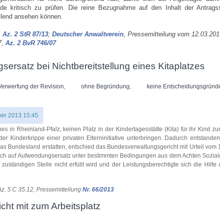
de kritisch zu prüfen. Die reine Bezugnahme auf den Inhalt der Antragss
llend ansehen können.
,
Az. 2 StR 87/13
;
Deutscher Anwaltverein
, Pressemitteilung vom 12.03.20
7,
Az. 2 BvR 746/07
ersatz bei Nichtbereitstellung eines Kitaplatzes
Verwerfung der Revision
,
ohne Begründung
,
keine Entscheidungsgründ
er 2013 15:45
es in Rheinland-Pfalz, keinen Platz in der Kindertagesstätte (Kita) für ihr Kind z
er Kinderkrippe einer privaten Elterninitiative unterbringen. Dadurch entstanden
das Bundesland erstatten, entschied das Bundesverwaltungsgericht mit Urteil vom 
spruch auf Aufwendungsersatz unter bestimmten Bedingungen aus dem Achten Sozia
uständigen Stelle nicht erfüllt wird und der Leistungsberechtigte sich die Hilfe
Az. 5 C 35.12, Pressemitteilung
Nr. 66/2013
icht mit zum Arbeitsplatz