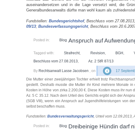
auseinandersetzen und in die Lage versetzt wird, die Grün
Generalbundesanwalts dürfte man wohl kaum als zufriedenste
Fundstellen:
Bundesgerichtshof
,
Beschluss vom 27.08.2013
09/13
;
Bundesverfassungsgericht
, Beschluss vom 20.6.200
Anspruch auf Aufwendungs
Posted in:
Blog
Tagged with:
Strafrecht
,
Revision
,
BGH
,
Beschluss vom 27.08.2013
,
Az. 2 StR 87/13
By
Rechtsanwalt Lasse Jacobsen
, on
17 Septemb
Die Mutter einer zweijährigen Tochter erhielt trotz Rechtsanspruch
gestellt. Deshalb musste die Mutter ihr Kind mehrere Monate in d
Kosten in Höhe von zirka 2.200,00 €. Diese Kosten muss ihr nun 
Az. 5 C 35.12. Nach dem Urteil des Gerichts ergibt sich der An
(SGB VIII), wenn ein Anspruch auf Jugendhilfeleistungen von der z
selbst beschaffen muss.
Fundstellen:
Bundesverwaltungsgericht
, Urteil vom 12.09.2013, 
Dreibeinige Hündin darf n
Posted in:
Blog