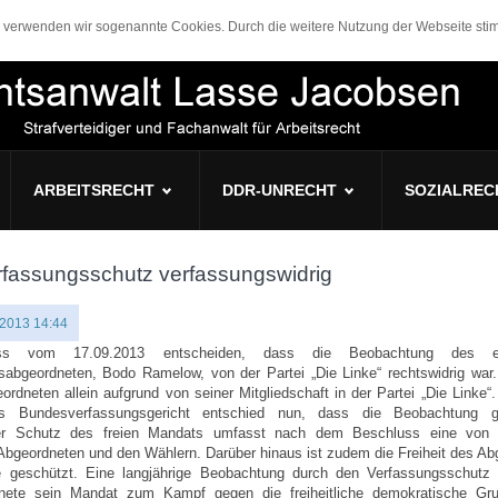
n, verwenden wir sogenannte Cookies. Durch die weitere Nutzung der Webseite s
ARBEITSRECHT
DDR-UNRECHT
SOZIALREC
fassungsschutz verfassungswidrig
 2013 14:44
luss vom 17.09.2013 entscheiden, dass die Beobachtung des e
abgeordneten, Bodo Ramelow, von der Partei „Die Linke“ rechtswidrig war.
dneten allein aufgrund von seiner Mitgliedschaft in der Partei „Die Linke“
s Bundesverfassungsgericht entschied nun, dass die Beobachtung 
 Der Schutz des freien Mandats umfasst nach dem Beschluss eine von s
bgeordneten und den Wählern. Darüber hinaus ist zudem die Freiheit des Ab
e geschützt. Eine langjährige Beobachtung durch den Verfassungsschutz
rdnete sein Mandat zum Kampf gegen die freiheitliche demokratische Gr