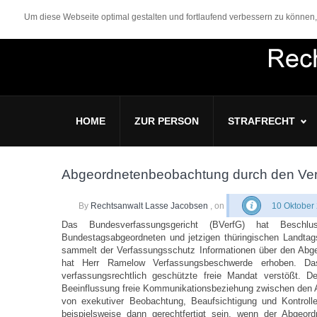
Um diese Webseite optimal gestalten und fortlaufend verbessern zu könne
HOME
ZUR PERSON
STRAFRECHT
Abgeordnetenbeobachtung durch den Ver
By
Rechtsanwalt Lasse Jacobsen
, on
10 Oktober
Das Bundesverfassungsgericht (BVerfG) hat Besch
Bundestagsabgeordneten und jetzigen thüringischen Landtags
sammelt der Verfassungsschutz Informationen über den Abgeor
hat Herr Ramelow Verfassungsbeschwerde erhoben. Da
verfassungsrechtlich geschützte freie Mandat verstößt.
Beeinflussung freie Kommunikationsbeziehung zwischen den A
von exekutiver Beobachtung, Beaufsichtigung und Kontroll
beispielsweise dann gerechtfertigt sein, wenn der Abgeo