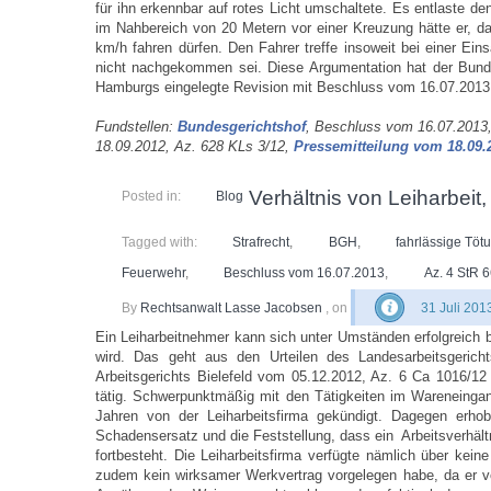
für ihn erkennbar auf rotes Licht umschaltete. Es entlaste de
im Nahbereich von 20 Metern vor einer Kreuzung hätte er, da 
km/h fahren dürfen. Den Fahrer treffe insoweit bei einer Eins
nicht nachgekommen sei. Diese Argumentation hat der Bundes
Hamburgs eingelegte Revision mit Beschluss vom 16.07.2013,
Fundstellen:
Bundesgerichtshof
, Beschluss vom 16.07.2013,
18.09.2012, Az. 628 KLs 3/12,
Pressemitteilung vom 18.09.
Verhältnis von Leiharbeit
Posted in:
Blog
Tagged with:
Strafrecht
,
BGH
,
fahrlässige Töt
Feuerwehr
,
Beschluss vom 16.07.2013
,
Az. 4 StR 
By
Rechtsanwalt Lasse Jacobsen
, on
31 Juli 201
Ein Leiharbeitnehmer kann sich unter Umständen erfolgreich 
wird. Das geht aus den Urteilen des Landesarbeitsgeri
Arbeitsgerichts Bielefeld vom 05.12.2012, Az. 6 Ca 1016/12 
tätig. Schwerpunktmäßig mit den Tätigkeiten im Wareneingang
Jahren von der Leiharbeitsfirma gekündigt. Dagegen erho
Schadensersatz und die Feststellung, dass ein Arbeitsverhält
fortbesteht. Die Leiharbeitsfirma verfügte nämlich über kein
zudem kein wirksamer Werkvertrag vorgelegen habe, da er voll