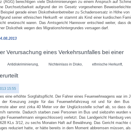
tz (AGG) berechtigen viele Diskriminierungen zu einem Anspruch auf Schme
che Durchsetzbarkeit aufgrund der im Gesetz vorgesehenen Beweiserleichte
eispiel gerade einen Diskothekenbetreiber zu Schadensersatz in Höhe von 
ufgrund seiner ethnischen Herkunft -er stammt als Kind einer kurdischen Fami
icht erwünscht waren. Das Amtsgericht Hannover entschied weiter, dass de
iner Diskothek wegen des Migrationshintergrundes versagen darf.
4.08.2013
 Verursachung eines Verkehrsunfalles bei einer
Antidiskriminierung
,
Nichteinlass in Disko
,
ethnische Herkunft
,
rurteilt
2013 15:55
uges eine erhöhte Sorgfaltspflicht. Der Fahrer eines Feuerwehrwagens war im J
el der Kreuzung zeigte für das Feuerwehrfahrzeug rot und für den Bus
remste aber erst zirka 40 Meter vor der Unglücksstelle scharf ab, so dass 
km/h rammte. Dadurch starben zwei Personen im Bus und siebzehn wurden ve
gte Feuerwehrmann eingeschlossen) verletzt. Das Landgericht Hamburg verur
. 628 KLs 3/12, zu sechs Monaten Haft auf Bewährung. Das Gericht machte 
uges reduziert hatte, er hätte bereits in dem Moment abbremsen müssen, al