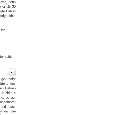
hatte, denn
ller als 30
agte Fahrer
ndgerichts
il vom
errechte
,
a gekündigt
rteils des
den Betrieb
ach zirka 4
 u. a. auf
unbefristet
ltend, dass
rt war. Die