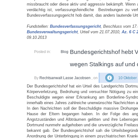
missbraucht oder diese aktiv und aggressiv bekämpft. Wenn abe
verdächtig ist, verfassungsfeindliche Bestrebungen zu ve
Bundesverfassungsgericht hob damit, das anders lautende Urt
Fundstellen:
Bundesverfassungsgericht
, Beschluss vom 17
Bundesverwaltungsgericht
, Urteil vom 21.07.2010,
Az. 6 C 
09.10.2013
Bundesgerichtshof hebt V
Posted in:
Blog
wegen Stalkings auf und 
By
Rechtsanwalt Lasse Jacobsen
, on
10 Oktober
Der Bundesgerichtshof hat ein Urteil des Landgerichts Dort
Körperverletzung, Bedrohung und versuchter Nötigung zu eine
Beschuldigte wegen einer Erkrankung am Borderline-Syndro
innerhalb eines Jahres zahlreiche unerwünschte Nachrichten 
In den Nachrichten soll der Beschuldigte massive Drohung
Hause der Eltern begangen haben. In der Folge des angeb
Angstzuständen und Albträumen gelitten und ihre Lebensges
Dortmund nunmehr aufgehoben und die unverzügliche Freilass
bekannt gab. Der Bundesgerichtshof sah die Urteilsbegründu
Anordnung der Unterbringung in einem psychiatrischen Krank