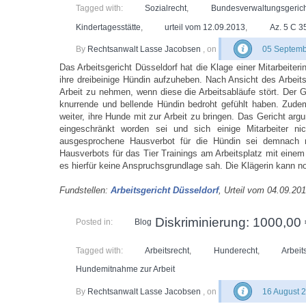
Tagged with:
Sozialrecht
,
Bundesverwaltungsgerich
Kindertagesstätte
,
urteil vom 12.09.2013
,
Az. 5 C 3
By
Rechtsanwalt Lasse Jacobsen
, on
05 Septemb
Das Arbeitsgericht Düsseldorf hat die Klage einer Mitarbeit
ihre dreibeinige Hündin aufzuheben. Nach Ansicht des Arbeits
Arbeit zu nehmen, wenn diese die Arbeitsabläufe stört. Der G
knurrende und bellende Hündin bedroht gefühlt haben. Zudem
weiter, ihre Hunde mit zur Arbeit zu bringen. Das Gericht ar
eingeschränkt worden sei und sich einige Mitarbeiter n
ausgesprochene Hausverbot für die Hündin sei demnach re
Hausverbots für das Tier Trainings am Arbeitsplatz mit einem
es hierfür keine Anspruchsgrundlage sah. Die Klägerin kann n
Fundstellen:
Arbeitsgericht Düsseldorf
, Urteil vom 04.09.20
Diskriminierung: 1000,00 
Posted in:
Blog
Tagged with:
Arbeitsrecht
,
Hunderecht
,
Arbeit
Hundemitnahme zur Arbeit
By
Rechtsanwalt Lasse Jacobsen
, on
16 August 