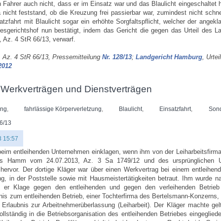
n Fahrer auch nicht, dass er im Einsatz war und das Blaulicht eingeschaltet 
nicht feststand, ob die Kreuzung frei passierbar war, zumindest nicht schne
atzfahrt mit Blaulicht sogar ein erhöhte Sorgfaltspflicht, welcher der angekl
gerichtshof nun bestätigt, indem das Gericht die gegen das Urteil des La
 Az. 4 StR 66/13, verwarf.
 Az. 4 StR 66/13, Pressemitteilung
Nr. 128/13
;
Landgericht Hamburg
, Urte
2012
, Werkverträgen und Dienstverträgen
ung
,
fahrlässige Körperverletzung
,
Blaulicht
,
Einsatzfahrt
,
Sond
66/13
3 15:57
beim entleihenden Unternehmen einklagen, wenn ihm von der Leiharbeitsfirm
chts Hamm vom 24.07.2013, Az. 3 Sa 1749/12 und des ursprünglichen U
hervor. Der dortige Kläger war über einen Werkvertrag bei einem entleihen
, in der Poststelle sowie mit Hausmeistertätigkeiten betraut. Ihm wurde n
b er Klage gegen den entleihenden und gegen den verleihenden Betrieb
nis zum entleihenden Betrieb, einer Tochterfirma des Bertelsmann-Konzerns, 
e Erlaubnis zur Arbeitnehmerüberlassung (Leiharbeit). Der Kläger machte ge
ständig in die Betriebsorganisation des entleihenden Betriebes eingegliede