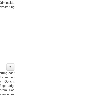
iminalität
evölkerung
ertrag oder
d sprechen
vom Gericht
ege tätig.
ystem. Das
egen eines