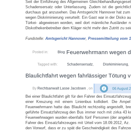
Seit der Einführung des Allgemeinen Gleichbehandlungsgese
Schadensersatz oder Unterlassung. Zudem ist die gerichtli
durchaus gut anzusehen. Das Amtsgericht Hannover hat zum B
wegen Diskriminierung verurteilt. Ein Gast war in der Disko a
Türkei- abgewiesen worden, weil dort männliche Ausländer n
Diskothekenbetreiber dem Kläger nicht mehr den Zutritt zu se
Fundstelle:
Amtsgericht Hannover
,
Pressemitteilung vom 1
Feuerwehrmann wegen der
Posted in:
Blog
Tagged with:
Schadensersatz
,
Disrkiminierung
,
Blaulichtfahrt wegen fahrlässiger Tötung ve
By
Rechtsanwalt Lasse Jacobsen
, on
06 August 
Bei einer Blaulichtfahrt gilt für den Fahrer des Einsatzfahrze
einer Kreuzung mit einem Linienbus kollidiert. Die Amp
Feuerwehrmann hatte das Blaulicht rechtzeitig angestellt, b
geführte Einsatzfahrzeug den Bus immer noch mit zirka 43 
Feuerwehrwagen wurden ebenfalls fünf Personen (der angekla
Fahrer des Einsatzfahrzeuges mit Urteil vom 18.09.2012, Az
den Vorwurf, dass er zu spät die Geschwindigkeit des Fahrze