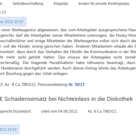
t
,
Selbstbeschaffung
,
Kitaplatz
,
kosten für private Kindergrippe
,
5.12
er 2013 15:47
erin einer Werbeagentur abgewiesen, das vom Arbeitgeber ausgesprochene Hau
gerichts darf der Arbeitgeber seiner Mitarbeiterin untersagen, die Husky-Hün
eschäftsführer und einige Mitarbeiter der Werbeagentur sollen sich durch di
 soll die Hündin streng gerochen haben. Anderen Mitarbeitern erlaubt der A
gumentiert, dass durch das Verhalten der Hündin die Kommunikation in der W
icht mehr wohl gefühlt hätten. Das müsse der Arbeitgeber nicht hinn
chtmäßig. Die klagende Hundehalterin hatte hilfsweise beantragt, dass
 Hundetrainer durchgeführt werden. Auch diesen Antrag lehnte das Arbeitsger
och Berufung gegen das Urteil einlegen.
13, Az. 8 Ca 7883/12, Pressemitteilung
Nr. 50/13
€ Schadensersatz bei Nichteinlass in die Diskothek
sgericht Düsseldorf
,
urteil vom 04.09.2013
,
Az. 8 Ca 7883/12
,
2013 15:54