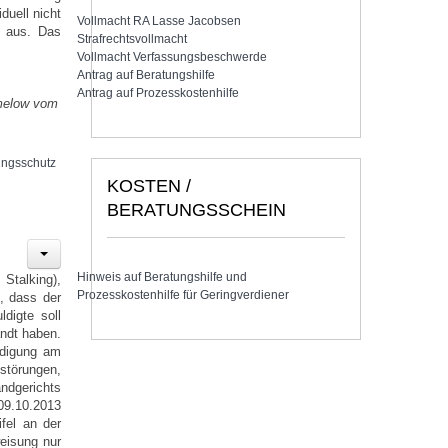
duell nicht
Vollmacht RA Lasse Jacobsen
z aus. Das
Strafrechtsvollmacht
Vollmacht Verfassungsbeschwerde
Antrag auf Beratungshilfe
Antrag auf Prozesskostenhilfe
melow vom
ungsschutz
KOSTEN /
BERATUNGSSCHEIN
Hinweis auf Beratungshilfe und
Stalking),
Prozesskostenhilfe für Geringverdiener
t, dass der
digte soll
andt haben.
ädigung am
störungen,
ndgerichts
09.10.2013
fel an der
eisung nur