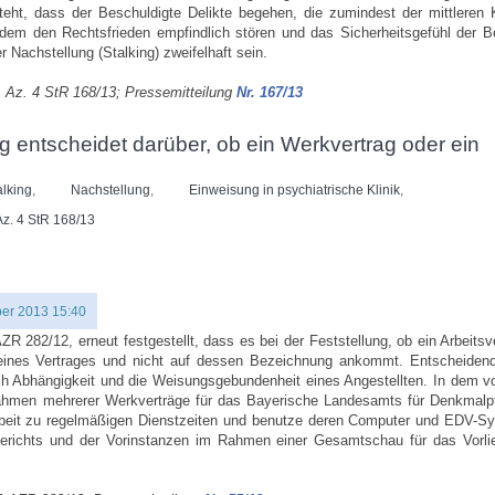
ht, dass der Beschuldigte Delikte begehen, die zumindest der mittleren Kr
dem den Rechtsfrieden empfindlich stören und das Sicherheitsgefühl der B
r Nachstellung (Stalking) zweifelhaft sein.
 Az. 4 StR 168/13; Pressemitteilung
Nr. 167/13
g entscheidet darüber, ob ein Werkvertrag oder ein
alking
,
Nachstellung
,
Einweisung in psychiatrische Klinik
,
Az. 4 StR 168/13
er 2013 15:40
R 282/12, erneut festgestellt, dass es bei der Feststellung, ob ein Arbeitsv
ng eines Vertrages und nicht auf dessen Bezeichnung ankommt. Entscheiden
ich Abhängigkeit und die Weisungsgebundenheit eines Angestellten. In dem 
ahmen mehrerer Werkverträge für das Bayerische Landesamts für Denkmalpfl
Arbeit zu regelmäßigen Dienstzeiten und benutze deren Computer und EDV-S
Gerichts und der Vorinstanzen im Rahmen einer Gesamtschau für das Vorli