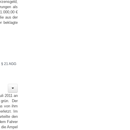
rzensgeld,
rungen als
1.000,00 €
lie aus der
r beklagte
§ 21 AGG
uli 2011 an
 grün. Der
das von ihm
rletzt. Im
teilte den
dem Fahrer
s die Ampel