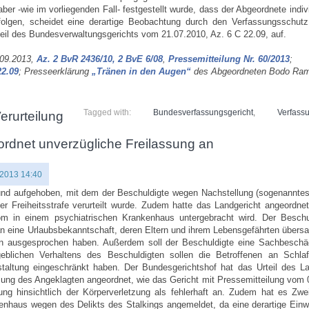
r -wie im vorliegenden Fall- festgestellt wurde, dass der Abgeordnete indivi
rfolgen, scheidet eine derartige Beobachtung durch den Verfassungsschut
eil des Bundesverwaltungsgerichts vom 21.07.2010, Az. 6 C 22.09, auf.
.09.2013,
Az. 2 BvR 2436/10, 2 BvE 6/08
,
Pressemitteilung Nr. 60/2013
;
22.09
; Presseerklärung
„Tränen in den Augen“
des Abgeordneten Bodo Ra
Tagged with:
Bundesverfassungsgericht
,
Verfass
erurteilung
ordnet unverzügliche Freilassung an
 2013 14:40
mund aufgehoben, mit dem der Beschuldigte wegen Nachstellung (sogenanntes 
r Freiheitsstrafe verurteilt wurde. Zudem hatte das Landgericht angeordne
m in einem psychiatrischen Krankenhaus untergebracht wird. Der Beschul
an eine Urlaubsbekanntschaft, deren Eltern und ihrem Lebensgefährten übers
en ausgesprochen haben. Außerdem soll der Beschuldigte eine Sachbesch
lichen Verhaltens des Beschuldigten sollen die Betroffenen an Schlaf
taltung eingeschränkt haben. Der Bundesgerichtshof hat das Urteil des La
ung des Angeklagten angeordnet, wie das Gericht mit Pressemitteilung vom 
ng hinsichtlich der Körperverletzung als fehlerhaft an. Zudem hat es Zwei
enhaus wegen des Delikts des Stalkings angemeldet, da eine derartige Einw