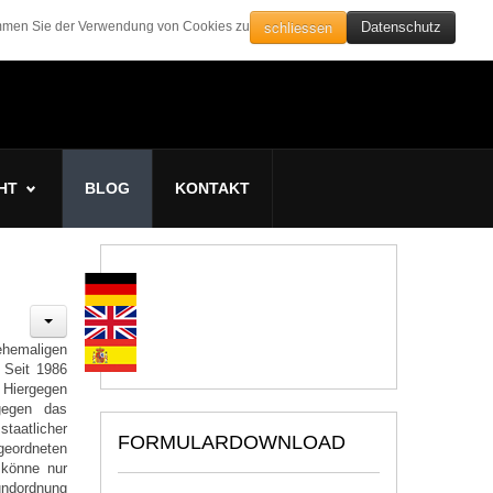
schliessen
timmen Sie der Verwendung von Cookies zu
Datenschutz
HT
BLOG
KONTAKT
hemaligen
 Seit 1986
. Hiergegen
gegen das
taatlicher
FORMULARDOWNLOAD
geordneten
 könne nur
undordnung